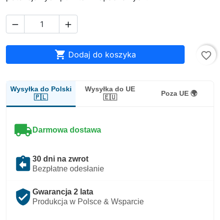



Dodaj do koszyka
favorite_border
Wysyłka do Polski
Wysyłka do UE
Poza UE 🌍
🇵🇱
🇪🇺
local_shipping
Darmowa dostawa
assignment_return
30 dni na zwrot
Bezpłatne odesłanie
verified_user
Gwarancja 2 lata
Produkcja w Polsce & Wsparcie