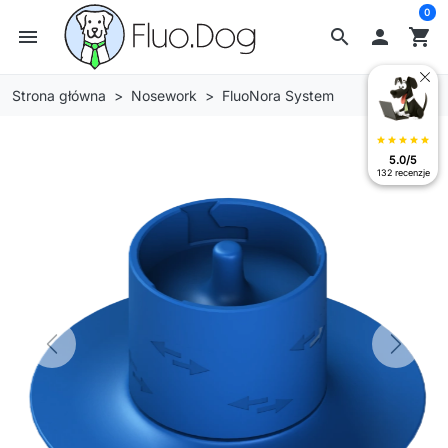
0
menu
search

shopping_cart
Strona główna
Nosework
FluoNora System
star
star
star
star
star
5.0/5
132 recenzje
Previous
Next