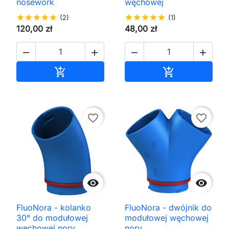
nosework
węchowej
star
star
star
star
star
(2)
star
star
star
star
star
(1)
120,00 zł
48,00 zł




Dodaj do koszyka
Dodaj do kos


favorite_border
favorite_border


FluoNora - kolanko
FluoNora - dwójnik do
30° do modułowej
modułowej węchowej
węchowej nory
nory