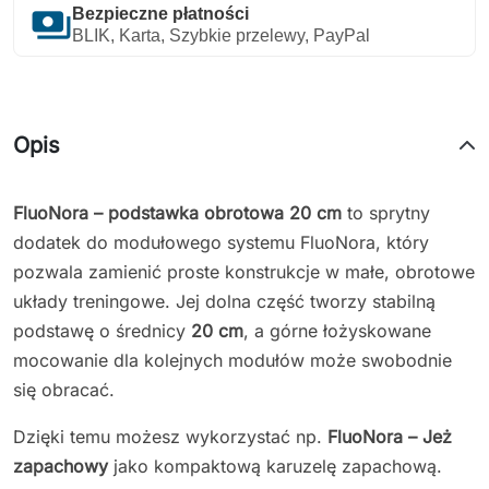
payments
Bezpieczne płatności
BLIK, Karta, Szybkie przelewy, PayPal
Opis
FluoNora – podstawka obrotowa 20 cm
to sprytny
dodatek do modułowego systemu FluoNora, który
pozwala zamienić proste konstrukcje w małe, obrotowe
układy treningowe. Jej dolna część tworzy stabilną
podstawę o średnicy
20 cm
, a górne łożyskowane
mocowanie dla kolejnych modułów może swobodnie
się obracać.
Dzięki temu możesz wykorzystać np.
FluoNora – Jeż
zapachowy
jako kompaktową karuzelę zapachową.