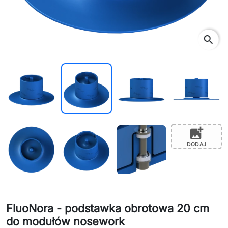
search
add_photo_alternate
DODAJ
FluoNora - podstawka obrotowa 20 cm
do modułów nosework