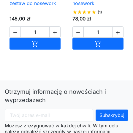
zestaw do nosework
nosework
star
star
star
star
star
(1)
145,00 zł
78,00 zł




Dodaj do koszyka
Dodaj do kos


Otrzymuj informację o nowościach i
wyprzedażach
Możesz zrezygnować w każdej chwili. W tym celu
należy odnaleźć szczegóły w naszej informacji