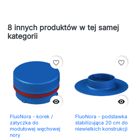
8 innych produktów w tej samej
kategorii
favorite_border
favorite_border


FluoNora - korek /
FluoNora - podstawka
zatyczka do
stabilizująca 20 cm do
modułowej węchowej
niewielkich konstrukcji
nory