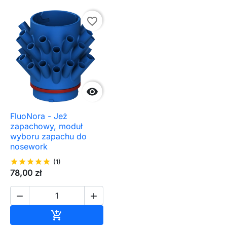
favorite_border

FluoNora - Jeż
zapachowy, moduł
wyboru zapachu do
nosework
star
star
star
star
star
(1)
78,00 zł


Dodaj do koszyka
