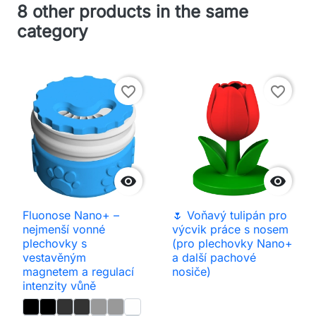
8 other products in the same
category
favorite_border
favorite_border


Fluonose Nano+ –
🌷 Voňavý tulipán pro
nejmenší vonné
výcvik práce s nosem
plechovky s
(pro plechovky Nano+
vestavěným
a další pachové
magnetem a regulací
nosiče)
intenzity vůně