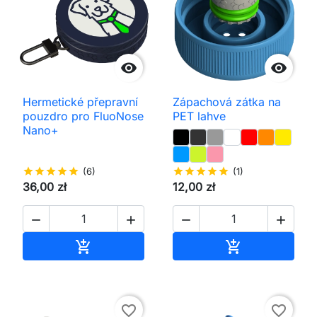


Hermetické přepravní
Zápachová zátka na
pouzdro pro FluoNose
PET lahve
Nano+
star
star
star
star
star
(6)
star
star
star
star
star
(1)
36,00 zł
12,00 zł




Přidat do košíku
Přidat do koš


favorite_border
favorite_border