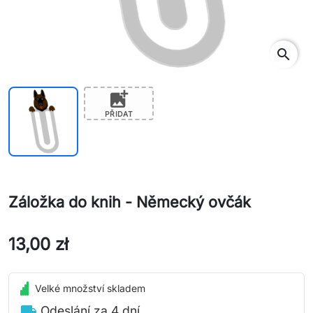
search
add_photo_alternate
PŘIDAT
Záložka do knih - Německý ovčák
13,00 zł
Velké množství skladem
local_shipping
Odeslání za 4 dní