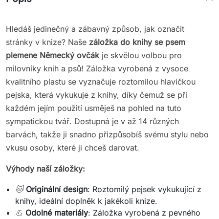
Hledáš jedinečný a zábavný způsob, jak označit
stránky v knize? Naše
záložka do knihy se psem
plemene
Německý ovčák
je skvělou volbou pro
milovníky knih a psů! Záložka vyrobená z vysoce
kvalitního plastu se vyznačuje roztomilou hlavičkou
pejska, která vykukuje z knihy, díky čemuž se při
každém jejím použití usměješ na pohled na tuto
sympatickou tvář. Dostupná je v až 14 různých
barvách, takže ji snadno přizpůsobíš svému stylu nebo
vkusu osoby, které ji chceš darovat.
Výhody naší záložky:
🐱
Originální design
: Roztomilý pejsek vykukující z
knihy, ideální doplněk k jakékoli knize.
💪
Odolné materiály
: Záložka vyrobená z pevného