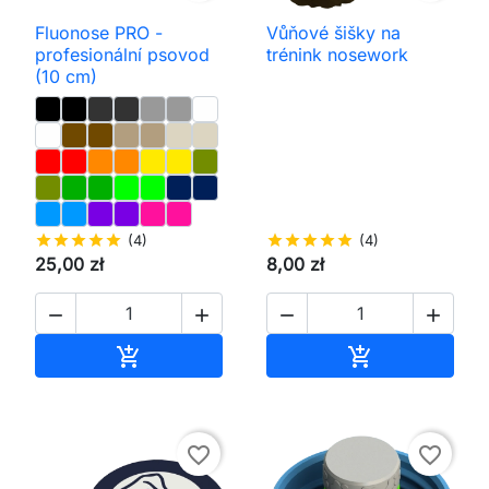
Fluonose PRO -
Vůňové šišky na
profesionální psovod
trénink nosework
(10 cm)
star
star
star
star
star
(4)
star
star
star
star
star
(4)
25,00 zł
8,00 zł




Přidat do košíku
Přidat do koš


favorite_border
favorite_border