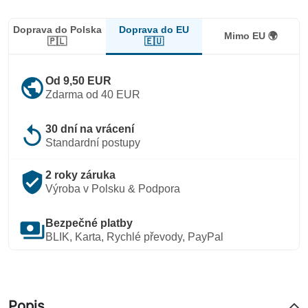
Doprava do EU
Doprava do Polska
Mimo EU 🌍
🇪🇺
🇵🇱
public
Od 9,50 EUR
Zdarma od 40 EUR
replay
30 dní na vrácení
Standardní postupy
verified_user
2 roky záruka
Výroba v Polsku & Podpora
payments
Bezpečné platby
BLIK, Karta, Rychlé převody, PayPal
Popis