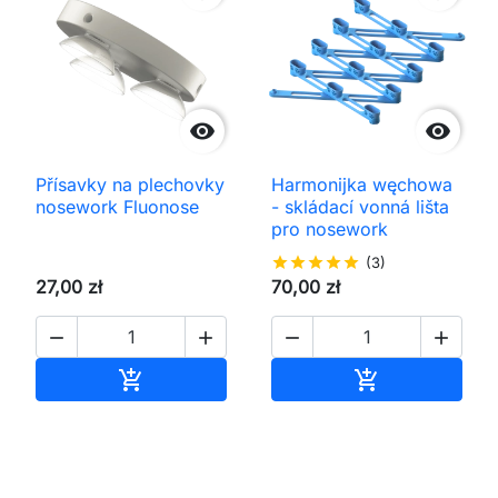


Přísavky na plechovky
Harmonijka węchowa
nosework Fluonose
- skládací vonná lišta
pro nosework
star
star
star
star
star
(3)
27,00 zł
70,00 zł




Přidat do košíku
Přidat do koš

