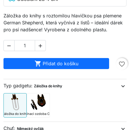
Záložka do knihy s roztomilou hlavičkou psa plemene
German Shepherd, která vyčnívá z listů – ideální dárek
pro psí nadšence! Vyrobena z odolného plastu.



Přidat do košíku
favorite_border
Typ gadgetu:
expand_more
Záložka do knihy
Záložka do knihy
Připínací ozdoba Crocs
Chuť:
expand_more
Německý ovčák