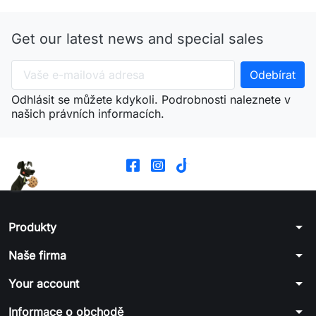
Get our latest news and special sales
Odhlásit se můžete kdykoli. Podrobnosti naleznete v
našich právních informacích.
arrow_drop_down
Produkty
arrow_drop_down
Naše firma
arrow_drop_down
Your account
arrow_drop_down
Informace o obchodě