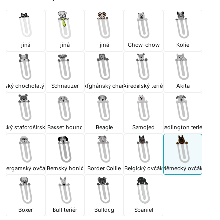
jiná
jiná
jiná
Chow-chow
Kolie
ínský chocholatý pes
Schnauzer
Afghánský chart
Airedalský teriér
Akita
ický stafordšírský teriér
Basset hound
Beagle
Samojed
Bedlington teriér
Bergamský ovčák
Bernský honič
Border Collie
Belgický ovčák
Německý ovčák
Boxer
Bull teriér
Bulldog
Spaniel