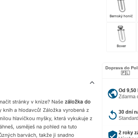
Bernský honič
Boxer
Doprava do Po
🇵🇱
public
Od 9,50
Zdarma 
načit stránky v knize? Naše
záložka do
y knih a hlodavců! Záložka vyrobená z
replay
30 dní n
milou hlavičkou myšky, která vykukuje z
Standard
áhneš, usměješ na pohled na tuto
verified_user
2 roky z
různých barvách, takže ji snadno