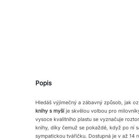
Popis
Hledáš výjimečný a zábavný způsob, jak oz
knihy s myší
je skvělou volbou pro milovník
vysoce kvalitního plastu se vyznačuje rozto
knihy, díky čemuž se pokaždé, když po ní s
sympatickou tvářičku. Dostupná je v až 14 