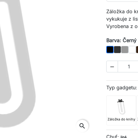
Záložka do kn
vykukuje z li
Vyrobena z o
Barva: Černý
Grafit
Šedý
Bílá
Černý

Typ gadgetu
Záložka do knihy
search
Chuť:
jiná