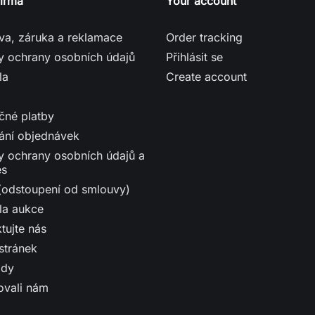
firma
Your account
va, záruka a reklamace
Order tracking
y ochrany osobních údajů
Přihlásit se
la
Create account
čné platby
ání objednávek
y ochrany osobních údajů a
es
 (odstoupení od smlouvy)
la aukce
tujte nás
stránek
ody
ovali nám