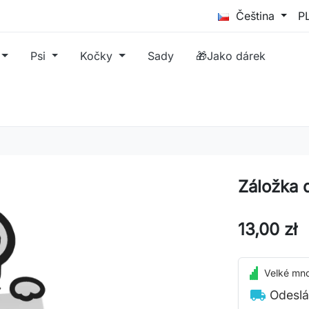
Čeština
Psi
Kočky
Sady
🎁Jako dárek
Záložka 
13,00 zł
Velké mno
local_shipping
Odeslá