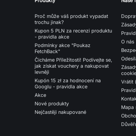
Produkty
Naše 
Proč může váš produkt vypadat
Dopra
trochu jinak?
Zásad
Kupon 5 PLN za recenzi produktu
Pravid
- pravidla akce
O nás
Podmínky akce "Poukaz
Bezpe
FetchBack"
Odesíl
Čicháme Příležitosti! Podívejte se,
jak získat vouchery a nakupovat
Zásad
levněji
cooki
Kupón 15 zł za hodnocení na
Vrátit
Googlu - pravidla akce
Pravid
Akce
Kontak
Nové produkty
Mapa 
Nejčastěji nakupované
Obch
Důvěř