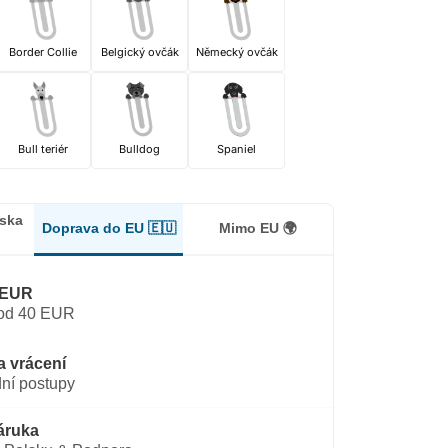
Border Collie
Belgický ovčák
Německý ovčák
Bull teriér
Bulldog
Spaniel
lska
Doprava do EU 🇪🇺
Mimo EU 🌍
 EUR
od 40 EUR
a vrácení
ní postupy
áruka