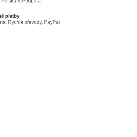
 Polsku & Podpora
é platby
rta, Rychlé převody, PayPal