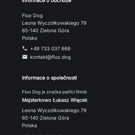
Informace o obchodě
Fluo Dog
Leona Wyczółkowskiego 79
65-140 Zielona Góra
Polsko
+48 733 037 668
phone
kontakt@fluo.dog
mail
Informace o společnosti
Fluo Dog je značka patřící firmě:
Majsterkowo Łukasz Więcek
Leona Wyczółkowskiego 79
65-140 Zielona Góra
Polska