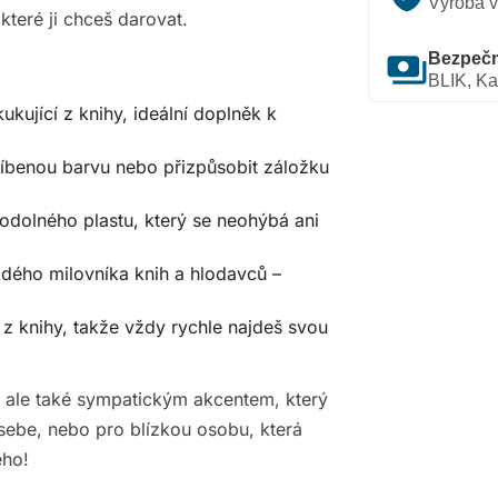
Výroba v
teré ji chceš darovat.
payments
Bezpečn
BLIK, Ka
kující z knihy, ideální doplněk k
líbenou barvu nebo přizpůsobit záložku
odolného plastu, který se neohýbá ani
aždého milovníka knih a hlodavců –
 z knihy, takže vždy rychle najdeš svou
, ale také sympatickým akcentem, který
 sebe, nebo pro blízkou osobu, která
ého!