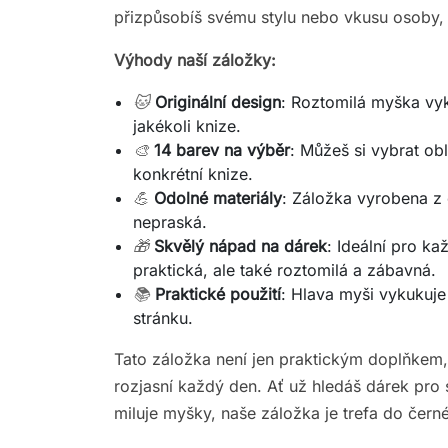
přizpůsobíš svému stylu nebo vkusu osoby, k
Výhody naší záložky:
🐱
Originální design
: Roztomilá myška vyku
jakékoli knize.
🎨
14 barev na výběr
: Můžeš si vybrat ob
konkrétní knize.
💪
Odolné materiály
: Záložka vyrobena z 
nepraská.
🎁
Skvělý nápad na dárek
: Ideální pro k
praktická, ale také roztomilá a zábavná.
📚
Praktické použití
: Hlava myši vykukuje
stránku.
Tato záložka není jen praktickým doplňkem
rozjasní každý den. Ať už hledáš dárek pro
miluje myšky, naše záložka je trefa do čern