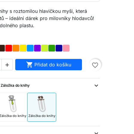
ihy s roztomilou hlavičkou myši, která
stů – ideální dárek pro milovníky hlodavců!
dolného plastu.
Hnědý
Červená
Pomerančový
Žlutá
Modrá
Fialový
Světlá zelená
Zelená
Námořnická modř
Růžový

Přidat do košíku
favorite_border

:
expand_more
Záložka do knihy
Záložka do knihy
Záložka do knihy
expand_more