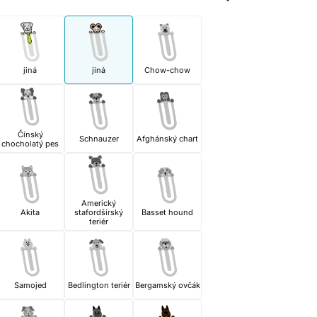
jiná
jiná
Chow-chow
Čínský
Schnauzer
Afghánský chart
chocholatý pes
Americký
Akita
stafordšírský
Basset hound
teriér
Samojed
Bedlington teriér
Bergamský ovčák