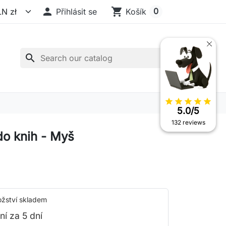

shopping_cart
0
Přihlásit se
Košík
search
star
star
star
star
star
5.0/5
132 reviews
do knih - Myš
žství skladem
ní za 5 dní