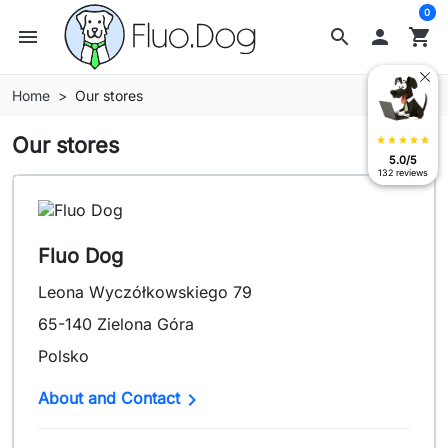
0
menu
search

shopping_cart
Home
Our stores
Our stores
star
star
star
star
star
5.0/5
132 reviews
Fluo Dog
Leona Wyczółkowskiego 79
65-140 Zielona Góra
Polsko

About and Contact