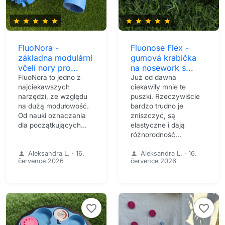
star
star
star
star
star
star
star
star
star
star
FluoNora -
Fluonose Flex -
základna modulární
gumová krabička
včelí nory pro...
na nosework s...
FluoNora to jedno z
Już od dawna
najciekawszych
ciekawiły mnie te
narzędzi, ze względu
puszki. Rzeczywiście
na dużą modułowość.
bardzo trudno je
Od nauki oznaczania
zniszczyć, są
dla początkujących...
elastyczne i dają
różnorodność...
Aleksandra L.
·
16.
Aleksandra L.
·
16.
person
person
července 2026
července 2026
favorite_border
favorite_border