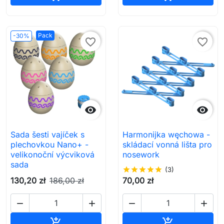
Pack
-30%
favorite_border
favorite_border


Sada šesti vajíček s
Harmonijka węchowa -
plechovkou Nano+ -
skládací vonná lišta pro
velikonoční výcviková
nosework
sada
star
star
star
star
star
(3)
130,20 zł
186,00 zł
70,00 zł




Přidat do košíku
Přidat do koš

