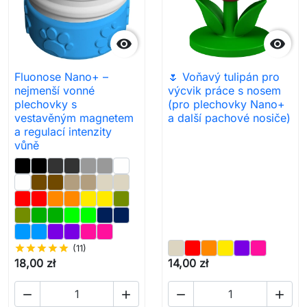


Fluonose Nano+ –
🌷 Voňavý tulipán pro
nejmenší vonné
výcvik práce s nosem
plechovky s
(pro plechovky Nano+
vestavěným magnetem
a další pachové nosiče)
a regulací intenzity
vůně
star
star
star
star
star
(11)
18,00 zł
14,00 zł



