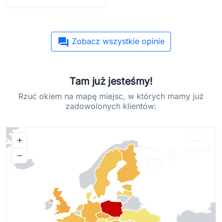
forum
Zobacz wszystkie opinie
Tam już jesteśmy!
Rzuć okiem na mapę miejsc, w których mamy już
zadowolonych klientów:
+
−