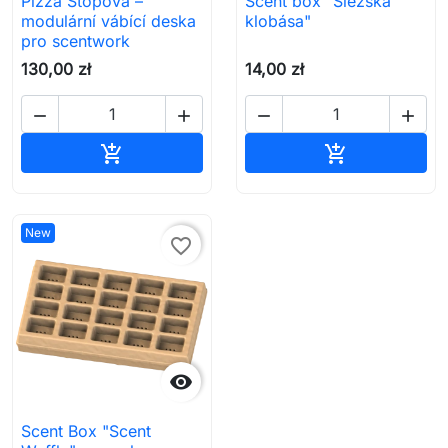
Pizza Stopova –
Scent box "Slezská
modulární vábící deska
klobása"
pro scentwork
130,00 zł
14,00 zł




Přidat do košíku
Přidat do koš


New
favorite_border

Scent Box "Scent