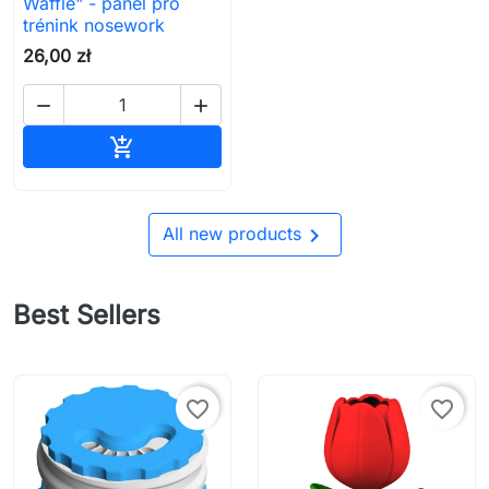
Waffle" - panel pro
trénink nosework
26,00 zł


Přidat do košíku


All new products
Best Sellers
favorite_border
favorite_border