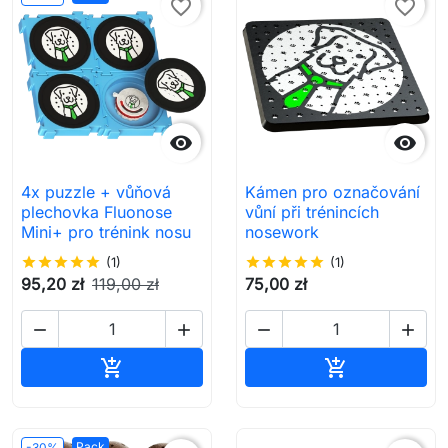
favorite_border
favorite_border


4x puzzle + vůňová
Kámen pro označování
plechovka Fluonose
vůní při trénincích
Mini+ pro trénink nosu
nosework
star
star
star
star
star
(1)
star
star
star
star
star
(1)
95,20 zł
119,00 zł
75,00 zł




Přidat do košíku
Přidat do koš


Pack
-30%