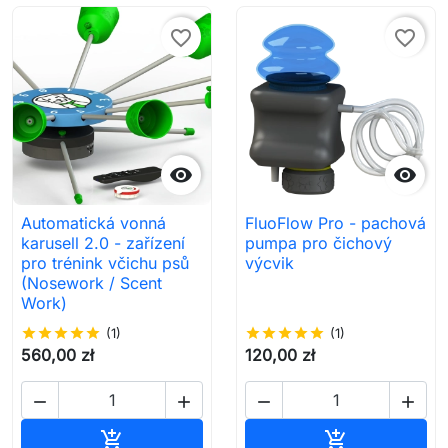
favorite_border
favorite_border


Automatická vonná
FluoFlow Pro - pachová
karusell 2.0 - zařízení
pumpa pro čichový
pro trénink včichu psů
výcvik
(Nosework / Scent
Work)
star
star
star
star
star
(1)
star
star
star
star
star
(1)
560,00 zł
120,00 zł




Přidat do košíku
Přidat do koš

