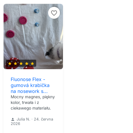
favorite_border
star
star
star
star
star
Fluonose Flex -
gumová krabička
na nosework s...
Mocny magnes, piękny
kolor, trwała i z
ciekawego materiału.
Julia N.
·
24. června
person
2026