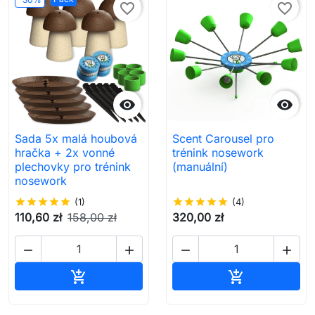
favorite_border
favorite_border


Sada 5x malá houbová
Scent Carousel pro
hračka + 2x vonné
trénink nosework
plechovky pro trénink
(manuální)
nosework
star
star
star
star
star
(1)
star
star
star
star
star
(4)
110,60 zł
158,00 zł
320,00 zł




Přidat do košíku
Přidat do koš

