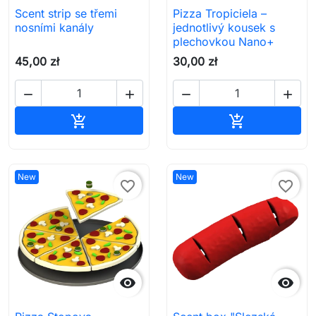
Scent strip se třemi
Pizza Tropiciela –
nosními kanály
jednotlivý kousek s
plechovkou Nano+
45,00 zł
30,00 zł




Přidat do košíku
Přidat do koš


New
New
favorite_border
favorite_border

