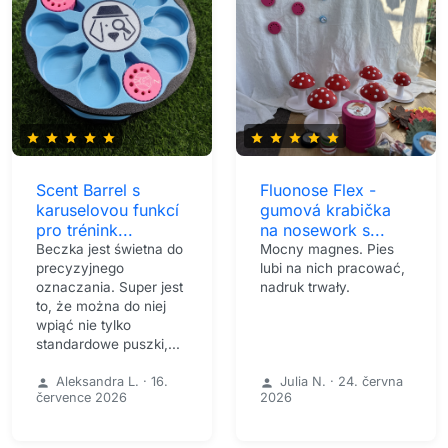
star
star
star
star
star
star
star
star
star
star
Scent Barrel s
Fluonose Flex -
karuselovou funkcí
gumová krabička
pro trénink...
na nosework s...
Beczka jest świetna do
Mocny magnes. Pies
precyzyjnego
lubi na nich pracować,
oznaczania. Super jest
nadruk trwały.
to, że można do niej
wpiąć nie tylko
standardowe puszki,...
Aleksandra L.
·
16.
Julia N.
·
24. června
person
person
července 2026
2026