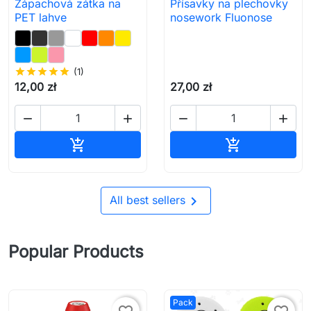
Zápachová zátka na
Přísavky na plechovky
PET lahve
nosework Fluonose
star
star
star
star
star
(1)
12,00 zł
27,00 zł




Přidat do košíku
Přidat do koš



All best sellers
Popular Products
Pack