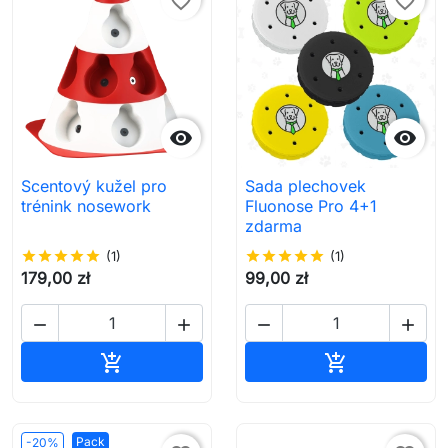
favorite_border
favorite_border


Scentový kužel pro
Sada plechovek
trénink nosework
Fluonose Pro 4+1
zdarma
star
star
star
star
star
(1)
star
star
star
star
star
(1)
179,00 zł
99,00 zł




Přidat do košíku
Přidat do koš


Pack
-20%