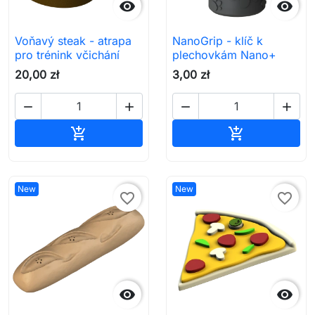


Voňavý steak - atrapa
NanoGrip - klíč k
pro trénink včichání
plechovkám Nano+
20,00 zł
3,00 zł




Přidat do košíku
Přidat do koš


New
New
favorite_border
favorite_border

