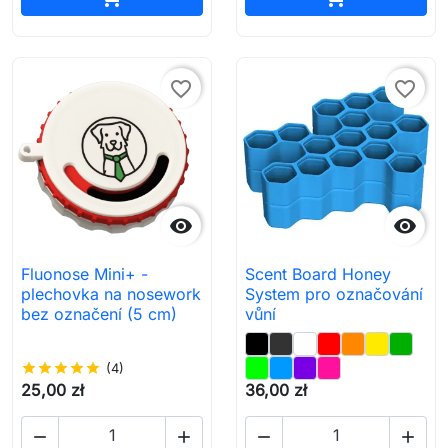
favorite_border
favorite_border


Fluonose Mini+ -
Scent Board Honey
plechovka na nosework
System pro označování
bez označení (5 cm)
vůní
star
star
star
star
star
(4)
25,00 zł
36,00 zł



