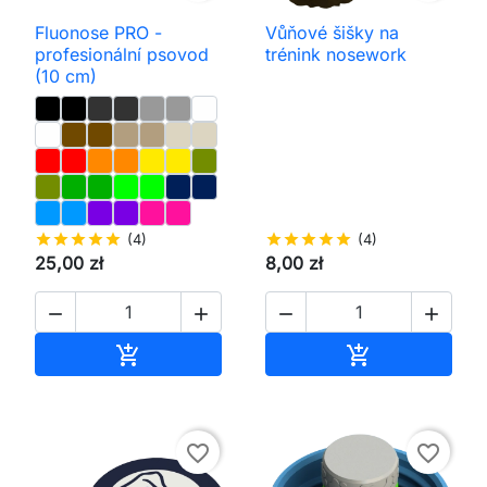
Fluonose PRO -
Vůňové šišky na
profesionální psovod
trénink nosework
(10 cm)
star
star
star
star
star
(4)
star
star
star
star
star
(4)
25,00 zł
8,00 zł




Přidat do košíku
Přidat do koš


favorite_border
favorite_border