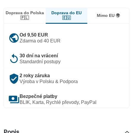
Doprava do EU
Doprava do Polska
Mimo EU 🌍
🇪🇺
🇵🇱
public
Od 9,50 EUR
Zdarma od 40 EUR
replay
30 dní na vrácení
Standardní postupy
verified_user
2 roky záruka
Výroba v Polsku & Podpora
payments
Bezpečné platby
BLIK, Karta, Rychlé převody, PayPal
Popis