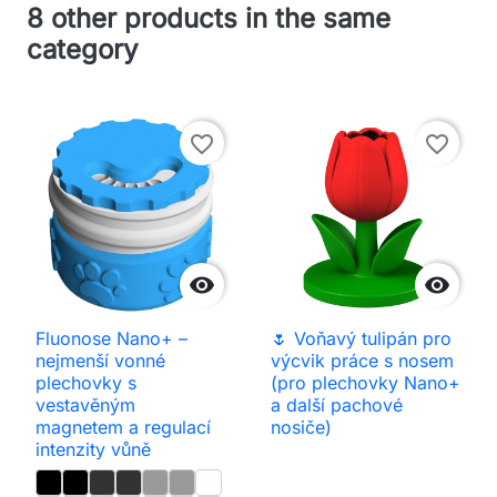
8 other products in the same
category
favorite_border
favorite_border


Fluonose Nano+ –
🌷 Voňavý tulipán pro
nejmenší vonné
výcvik práce s nosem
plechovky s
(pro plechovky Nano+
vestavěným
a další pachové
magnetem a regulací
nosiče)
intenzity vůně