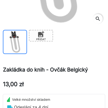
search
add_photo_alternate
PŘIDAT
Zakládka do knih - Ovčák Belgický
13,00 zł
Velké množství skladem
local_shipping
Odeslání za 4 dní