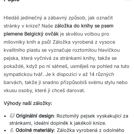
Hledáš jedinečný a zábavný způsob, jak označit
stránky v knize? Naše
záložka do knihy se psem
plemene
Belgický ovčák
je skvělou volbou pro
milovníky knih a psů! Záložka vyrobená z vysoce
kvalitního plastu se vyznačuje roztomilou hlavičkou
pejskа, která vyčnívá za stránkami knihy, takže se
pokaždé, když po ní sáhneš, usměješ na pohled na tuto
sympatickou tvář. Je k dispozici v až 14 různých
barvách, takže ji snadno přizpůsobíš svému stylu nebo
vkusu osoby, které ji chceš darovat.
Výhody naší záložky:
🐱
Originální design
: Roztomilý pejsek vyskakující za
stránkami, ideální doplněk k jakékoli knize.
💪
Odolné materiály
: Záložka vyrobená z odolného