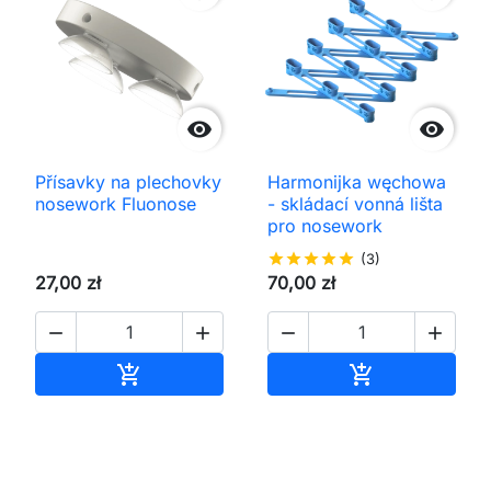


Přísavky na plechovky
Harmonijka węchowa
nosework Fluonose
- skládací vonná lišta
pro nosework
star
star
star
star
star
(3)
27,00 zł
70,00 zł




Přidat do košíku
Přidat do koš

