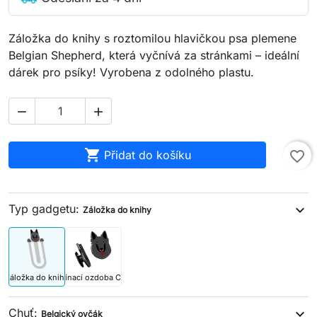
Záložka do knihy s roztomilou hlavičkou psa plemene
Belgian Shepherd, která vyčnívá za stránkami – ideální
dárek pro psíky! Vyrobena z odolného plastu.



Přidat do košíku
favorite_border
Typ gadgetu:
expand_more
Záložka do knihy
Záložka do knihy
Připínací ozdoba Crocs
Chuť:
expand_more
Belgický ovčák