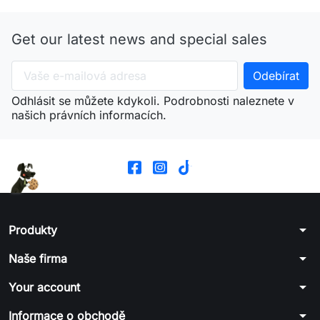
Get our latest news and special sales
Odhlásit se můžete kdykoli. Podrobnosti naleznete v
našich právních informacích.
arrow_drop_down
Produkty
arrow_drop_down
Naše firma
arrow_drop_down
Your account
arrow_drop_down
Informace o obchodě