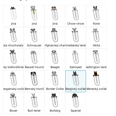
jiná
jiná
jiná
Chow-chow
Kolie
ínský chocholatý pes
Schnauzer
Afghánský chart
Airedalský teriér
Akita
ický stafordšírský teriér
Basset hound
Beagle
Samojed
Bedlington teriér
Bergamský ovčák
Bernský honič
Border Collie
Belgický ovčák
Německý ovčák
Boxer
Bull teriér
Bulldog
Spaniel