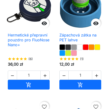


Hermetické přepravní
Zápachová zátka na
pouzdro pro FluoNose
PET lahve
Nano+
star
star
star
star
star
(6)
star
star
star
star
star
(1)
36,00 zł
12,00 zł




Přidat do košíku
Přidat do koš


favorite_border
favorite_border