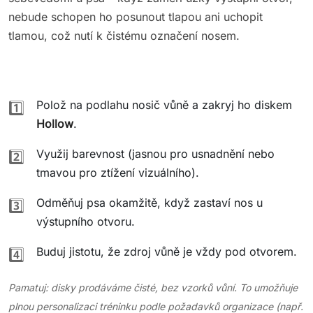
nebude schopen ho posunout tlapou ani uchopit
tlamou, což nutí k čistému označení nosem.
Polož na podlahu nosič vůně a zakryj ho diskem
1️⃣
Hollow
.
Využij barevnost (jasnou pro usnadnění nebo
2️⃣
tmavou pro ztížení vizuálního).
Odměňuj psa okamžitě, když zastaví nos u
3️⃣
výstupního otvoru.
Buduj jistotu, že zdroj vůně je vždy pod otvorem.
4️⃣
Pamatuj: disky prodáváme čisté, bez vzorků vůní. To umožňuje
plnou personalizaci tréninku podle požadavků organizace (např.