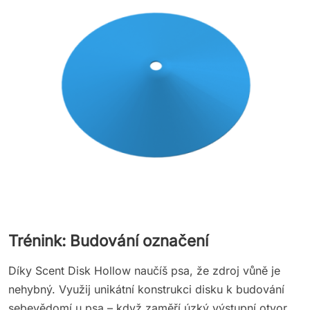
Trénink: Budování označení
Díky Scent Disk Hollow naučíš psa, že zdroj vůně je
nehybný. Využij unikátní konstrukci disku k budování
sebevědomí u psa – když zaměří úzký výstupní otvor,