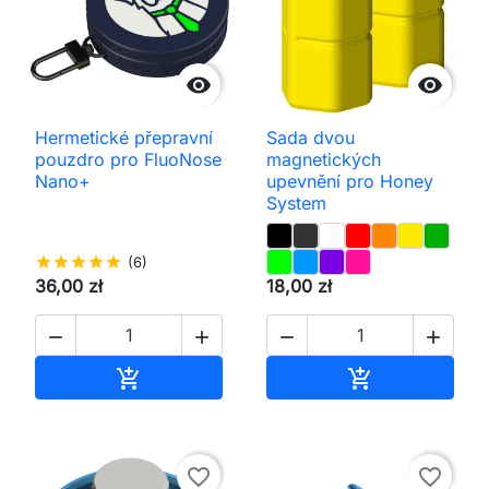


Hermetické přepravní
Sada dvou
pouzdro pro FluoNose
magnetických
Nano+
upevnění pro Honey
System
star
star
star
star
star
(6)
36,00 zł
18,00 zł




Přidat do košíku
Přidat do koš


favorite_border
favorite_border