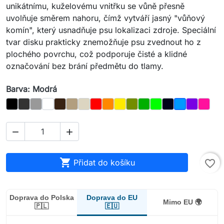
unikátnímu, kuželovému vnitřku se vůně přesně
uvolňuje směrem nahoru, čímž vytváří jasný "vůňový
komín", který usnadňuje psu lokalizaci zdroje. Speciální
tvar disku prakticky znemožňuje psu zvednout ho z
plochého povrchu, což podporuje čisté a klidné
označování bez brání předmětu do tlamy.
Barva: Modrá
Černý
Grafit
Šedý
Bílá
Hnědý
Dub
Kostka
Červená
Pomerančový
Žlutá
Olivový
Tmavě zelená
Light_Green
Night_Sky
Fialový
Magen
Modrá



Přidat do košíku
favorite_border
Doprava do EU
Doprava do Polska
Mimo EU 🌍
🇪🇺
🇵🇱