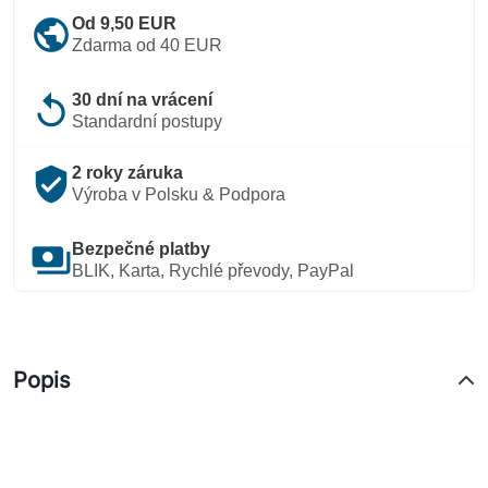
public
Od 9,50 EUR
Zdarma od 40 EUR
replay
30 dní na vrácení
Standardní postupy
verified_user
2 roky záruka
Výroba v Polsku & Podpora
payments
Bezpečné platby
BLIK, Karta, Rychlé převody, PayPal
Popis