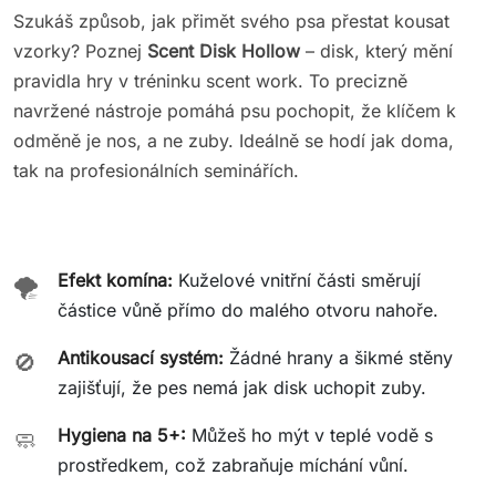
Szukáš způsob, jak přimět svého psa přestat kousat
vzorky? Poznej
Scent Disk Hollow
– disk, který mění
pravidla hry v tréninku scent work. To precizně
navržené nástroje pomáhá psu pochopit, že klíčem k
odměně je nos, a ne zuby. Ideálně se hodí jak doma,
tak na profesionálních seminářích.
Efekt komína:
Kuželové vnitřní části směrují
🌪️
částice vůně přímo do malého otvoru nahoře.
Antikousací systém:
Žádné hrany a šikmé stěny
🚫
zajišťují, že pes nemá jak disk uchopit zuby.
Hygiena na 5+:
Můžeš ho mýt v teplé vodě s
🧼
prostředkem, což zabraňuje míchání vůní.