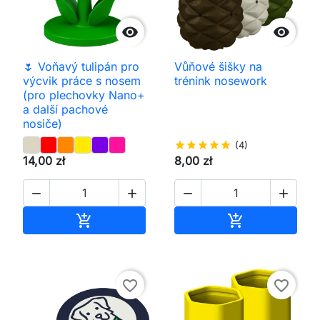


🌷 Voňavý tulipán pro
Vůňové šišky na
výcvik práce s nosem
trénink nosework
(pro plechovky Nano+
a další pachové
nosiče)
star
star
star
star
star
(4)
14,00 zł
8,00 zł




Přidat do košíku
Přidat do koš


favorite_border
favorite_border