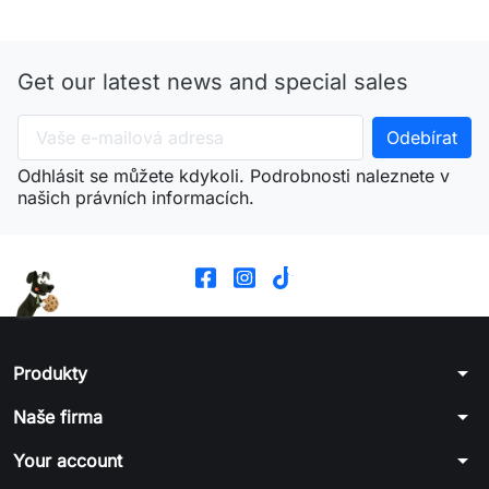
Get our latest news and special sales
Odhlásit se můžete kdykoli. Podrobnosti naleznete v
našich právních informacích.
arrow_drop_down
Produkty
arrow_drop_down
Naše firma
arrow_drop_down
Your account