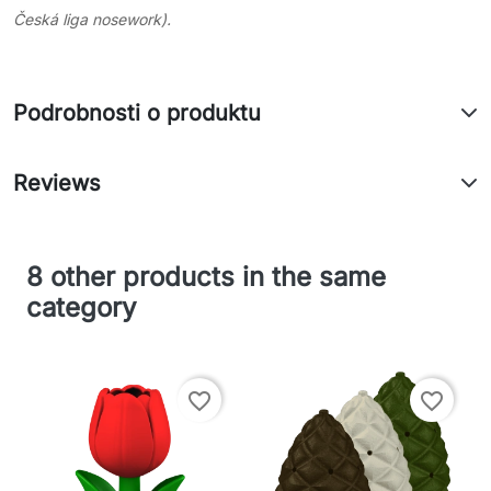
Česká liga nosework).
Podrobnosti o produktu
Reviews
8 other products in the same
category
favorite_border
favorite_border