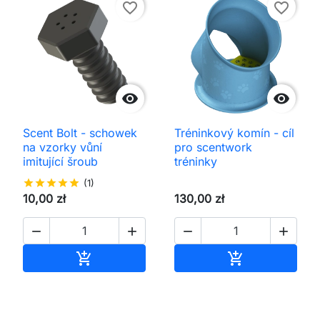
favorite_border
favorite_border


Scent Bolt - schowek
Tréninkový komín - cíl
na vzorky vůní
pro scentwork
imitující šroub
tréninky
star
star
star
star
star
(1)
10,00 zł
130,00 zł




Přidat do košíku
Přidat do koš

