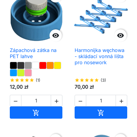


Zápachová zátka na
Harmonijka węchowa
PET lahve
- skládací vonná lišta
pro nosework
star
star
star
star
star
(1)
star
star
star
star
star
(3)
12,00 zł
70,00 zł




Přidat do košíku
Přidat do koš

