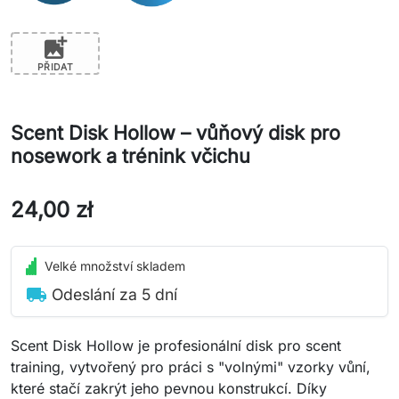
add_photo_alternate
PŘIDAT
Scent Disk Hollow – vůňový disk pro
nosework a trénink včichu
24,00 zł
Velké množství skladem
local_shipping
Odeslání za 5 dní
Scent Disk Hollow je profesionální disk pro scent
training, vytvořený pro práci s "volnými" vzorky vůní,
které stačí zakrýt jeho pevnou konstrukcí. Díky