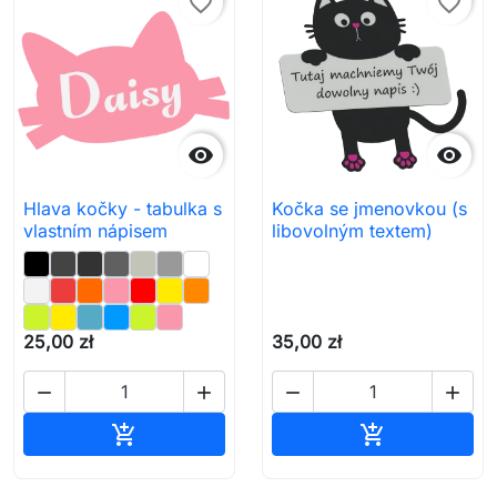
favorite_border
favorite_border


Hlava kočky - tabulka s
Kočka se jmenovkou (s
vlastním nápisem
libovolným textem)
25,00 zł
35,00 zł




Přidat do košíku
Přidat do koš

