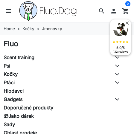
0
menu
search

shopping_cart
Home
Kočky
Jmenovky
Fluo
star
star
star
star
star
5.0/5
132 reviews
Scent training
Psi
Kočky
Ptáci
Hlodavci
Gadgets
Doporučené produkty
🎁Jako dárek
Sady
Oblast prodeje