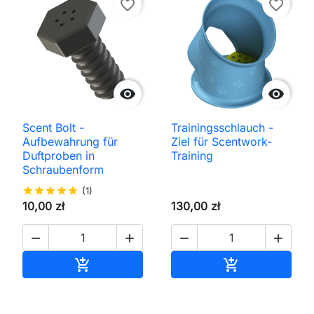
favorite_border
favorite_border


Scent Bolt -
Trainingsschlauch -
Aufbewahrung für
Ziel für Scentwork-
Duftproben in
Training
Schraubenform
star
star
star
star
star
(1)
10,00 zł
130,00 zł




In den Warenkorb
In den Waren

