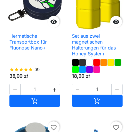


Hermetische
Set aus zwei
Transportbox für
magnetischen
Fluonose Nano+
Halterungen für das
Honey System
star
star
star
star
star
(6)
36,00 zł
18,00 zł




In den Warenkorb
In den Waren


favorite_border
favorite_border