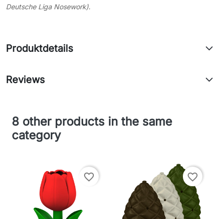
Deutsche Liga Nosework).
Produktdetails
Reviews
8 other products in the same
category
favorite_border
favorite_border