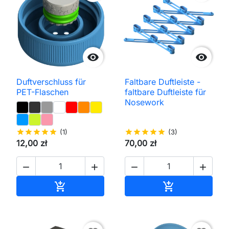


Duftverschluss für
Faltbare Duftleiste -
PET-Flaschen
faltbare Duftleiste für
Nosework
star
star
star
star
star
(1)
star
star
star
star
star
(3)
12,00 zł
70,00 zł




In den Warenkorb
In den Waren

