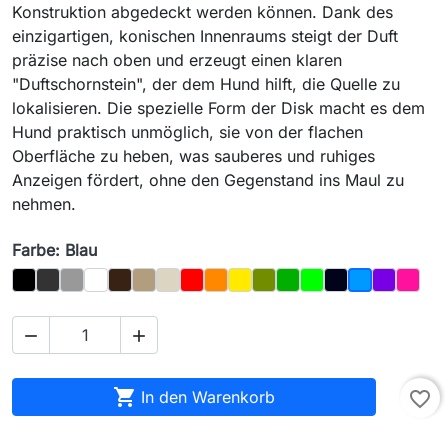
Konstruktion abgedeckt werden können. Dank des
einzigartigen, konischen Innenraums steigt der Duft
präzise nach oben und erzeugt einen klaren
"Duftschornstein", der dem Hund hilft, die Quelle zu
lokalisieren. Die spezielle Form der Disk macht es dem
Hund praktisch unmöglich, sie von der flachen
Oberfläche zu heben, was sauberes und ruhiges
Anzeigen fördert, ohne den Gegenstand ins Maul zu
nehmen.
Farbe: Blau
Schwarz
Graphit
Grau
Weiß
Braun
Eiche
Knochen
Rot
Orange
Gelb
Olive
Dunkelgrün
Light_Green
Night_Sky
Lila
Magen
Blau



In den Warenkorb
favorite_border