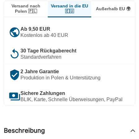
Versand in die EU
Versand nach
Außerhalb EU 🌍
🇪🇺
Polen 🇵🇱
public
Ab 9,50 EUR
Kostenlos ab 40 EUR
replay
30 Tage Rückgaberecht
Standardverfahren
verified_user
2 Jahre Garantie
Produktion in Polen & Unterstützung
payments
Sichere Zahlungen
BLIK, Karte, Schnelle Überweisungen, PayPal
Beschreibung