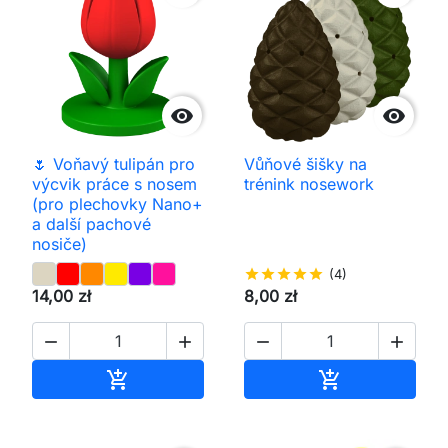


🌷 Voňavý tulipán pro
Vůňové šišky na
výcvik práce s nosem
trénink nosework
(pro plechovky Nano+
a další pachové
nosiče)
star
star
star
star
star
(4)
14,00 zł
8,00 zł




Přidat do košíku
Přidat do koš

