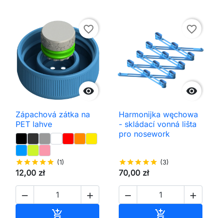
favorite_border
favorite_border


Zápachová zátka na
Harmonijka węchowa
PET lahve
- skládací vonná lišta
pro nosework
star
star
star
star
star
(1)
star
star
star
star
star
(3)
12,00 zł
70,00 zł




Přidat do košíku
Přidat do koš

