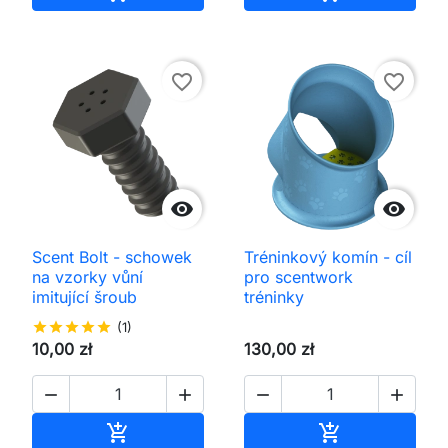
favorite_border
favorite_border


Scent Bolt - schowek
Tréninkový komín - cíl
na vzorky vůní
pro scentwork
imitující šroub
tréninky
star
star
star
star
star
(1)
10,00 zł
130,00 zł




Přidat do košíku
Přidat do koš

