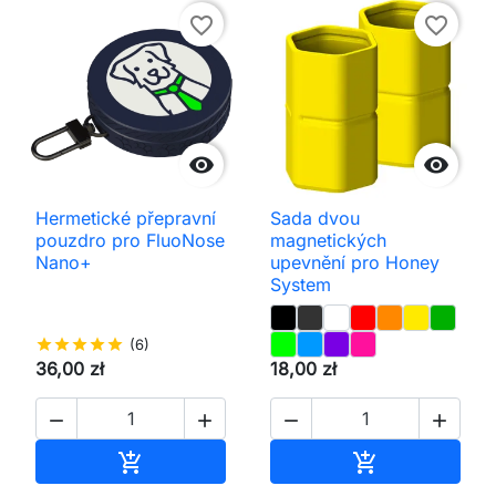
favorite_border
favorite_border


Hermetické přepravní
Sada dvou
pouzdro pro FluoNose
magnetických
Nano+
upevnění pro Honey
System
star
star
star
star
star
(6)
36,00 zł
18,00 zł




Přidat do košíku
Přidat do koš

