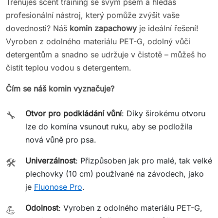
Trenuješ scent training se svým psem a hledáš
profesionální nástroj, který pomůže zvýšit vaše
dovednosti? Náš
komin zapachowy
je ideální řešení!
Vyroben z odolného materiálu PET-G, odolný vůči
detergentům a snadno se udržuje v čistotě – můžeš ho
čistit teplou vodou s detergentem.
Čím se náš komin vyznačuje?
Otvor pro podkládání vůní
: Díky širokému otvoru
🔧
lze do komína vsunout ruku, aby se podložila
nová vůně pro psa.
Univerzálnost
: Přizpůsoben jak pro malé, tak velké
🛠️
plechovky (10 cm) používané na závodech, jako
je
Fluonose Pro
.
Odolnost
: Vyroben z odolného materiálu PET-G,
💪