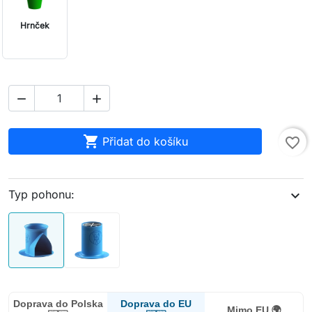
Hrnček



Přidat do košíku
favorite_border
Typ pohonu:
expand_more
Doprava do EU
Doprava do Polska
Mimo EU 🌍