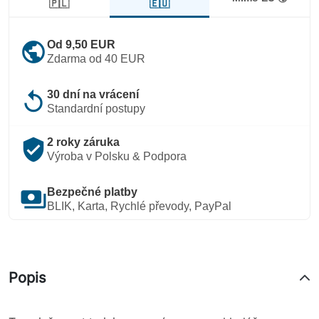
🇪🇺
🇵🇱
public
Od 9,50 EUR
Zdarma od 40 EUR
replay
30 dní na vrácení
Standardní postupy
verified_user
2 roky záruka
Výroba v Polsku & Podpora
payments
Bezpečné platby
BLIK, Karta, Rychlé převody, PayPal
Popis