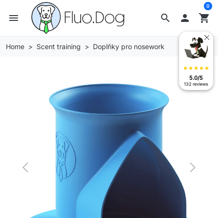
0
menu
search

shopping_cart
Home
Scent training
Doplňky pro nosework
star
star
star
star
star
5.0/5
132 reviews
Previous
Next