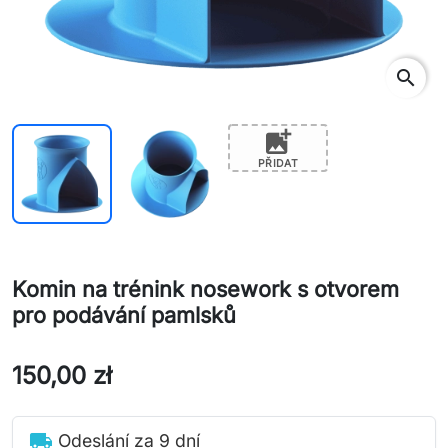
search
add_photo_alternate
PŘIDAT
Komin na trénink nosework s otvorem
pro podávání pamlsků
150,00 zł
local_shipping
Odeslání za 9 dní