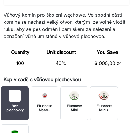
Vůňový komín pro školení węchowe. Ve spodní části
komína se nachází velký otvor, kterým lze volně vložit
ruku, aby se pes odměnil pamlskem za nalezení a
označení vůně umístěné v vůňové plechovce.
Quantity
Unit discount
You Save
100
40%
6 000,00 zł
Kup v sadě s vůňovou plechovkou
Bez
Fluonose
Fluonose
Fluonose
plechovky
Nano+
Mini
Mini+