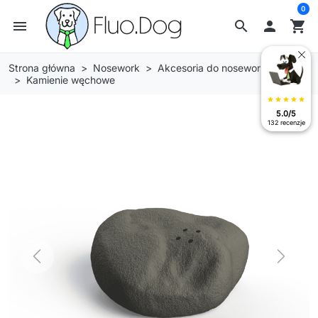
0
menu
search

shopping_cart
Strona główna
Nosework
Akcesoria do nosework
Kamienie węchowe
star
star
star
star
star
5.0/5
132 recenzje
Previous
Next