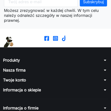
Możesz zrezygnować w każdej chwili. W tym celu
należy odnaleźć szczegóły w naszej informacji
prawnej.
arrow_drop_down
Produkty
arrow_drop_down
Nasza firma
arrow_drop_down
Twoje konto
arrow_drop_down
Informacja o sklepie
arrow_drop_down
Informacja o firmie