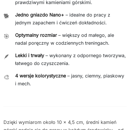
prawdziwymi kamieniami górskimi.
Jedno gniazdo Nano+
– idealne do pracy z
🐕
jednym zapachem i ćwiczeń dokładności.
Optymalny rozmiar
– większy od małego, ale
🎯
nadal poręczny w codziennych treningach.
Lekki i trwały
– wykonany z odpornego tworzywa,
🪶
łatwego do czyszczenia.
4 wersje kolorystyczne
– jasny, ciemny, piaskowy
🎨
i mech.
Dzięki wymiarom około 10 × 4,5 cm, średni kamień
górski nadaje się do pracy w każdym środowisku – od