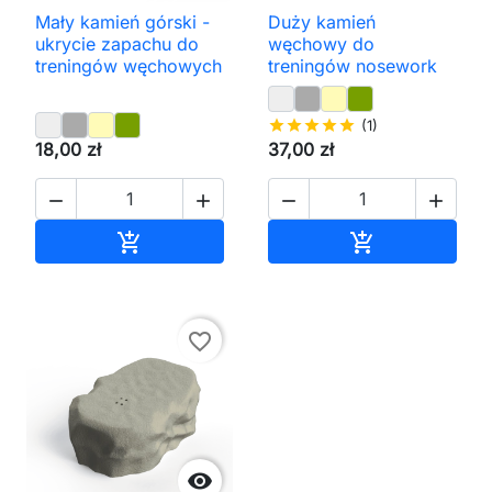
Mały kamień górski -
Duży kamień
ukrycie zapachu do
węchowy do
treningów węchowych
treningów nosework
star
star
star
star
star
(1)
18,00 zł
37,00 zł




Dodaj do koszyka
Dodaj do kos


favorite_border
