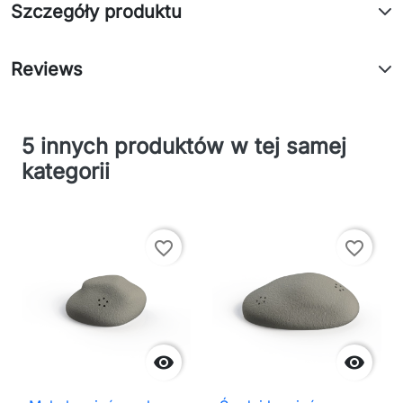
Szczegóły produktu
Reviews
5 innych produktów w tej samej
kategorii
favorite_border
favorite_border

