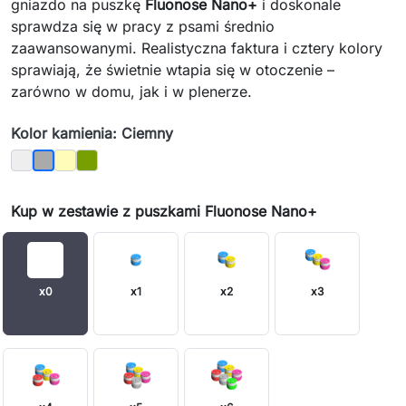
gniazdo na puszkę
Fluonose Nano+
i doskonale
sprawdza się w pracy z psami średnio
zaawansowanymi. Realistyczna faktura i cztery kolory
sprawiają, że świetnie wtapia się w otoczenie –
zarówno w domu, jak i w plenerze.
Kolor kamienia: Ciemny
Jasny
Piaskowy
Mech
Ciemny
Kup w zestawie z puszkami Fluonose Nano+
x0
x1
x2
x3