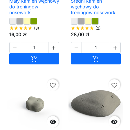
Mały kamień węchowy
Średni kamień
do treningów
węchowy do
nosework
treningów nosework
star
star
star
star
star
(3)
star
star
star
star
star
(2)
16,00 zł
28,00 zł




Dodaj do koszyka
Dodaj do kos


favorite_border
favorite_border

