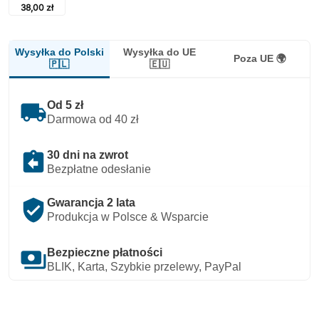
38,00 zł
Wysyłka do Polski
Wysyłka do UE
Poza UE 🌍
🇵🇱
🇪🇺
local_shipping
Od 5 zł
Darmowa od 40 zł
assignment_return
30 dni na zwrot
Bezpłatne odesłanie
verified_user
Gwarancja 2 lata
Produkcja w Polsce & Wsparcie
payments
Bezpieczne płatności
BLIK, Karta, Szybkie przelewy, PayPal