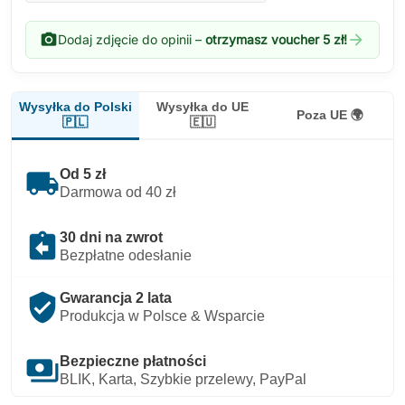
photo_camera
arrow_forward
Dodaj zdjęcie do opinii –
otrzymasz voucher 5 zł!
Wysyłka do Polski
Wysyłka do UE
Poza UE 🌍
🇵🇱
🇪🇺
local_shipping
Od 5 zł
Darmowa od 40 zł
assignment_return
30 dni na zwrot
Bezpłatne odesłanie
verified_user
Gwarancja 2 lata
Produkcja w Polsce & Wsparcie
payments
Bezpieczne płatności
BLIK, Karta, Szybkie przelewy, PayPal