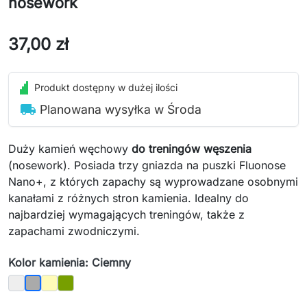
nosework
37,00 zł
Produkt dostępny w dużej ilości
local_shipping
Planowana wysyłka w Środa
Duży kamień węchowy
do treningów węszenia
(nosework). Posiada trzy gniazda na puszki Fluonose
Nano+, z których zapachy są wyprowadzane osobnymi
kanałami z różnych stron kamienia. Idealny do
najbardziej wymagających treningów, także z
zapachami zwodniczymi.
Kolor kamienia: Ciemny
Jasny
Piaskowy
Mech
Ciemny