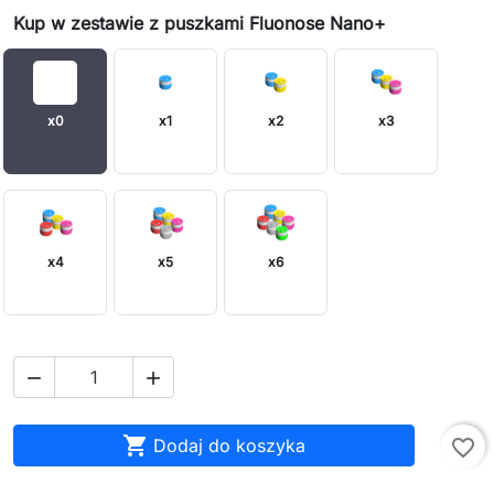
Kup w zestawie z puszkami Fluonose Nano+
x0
x1
x2
x3
x4
x5
x6



Dodaj do koszyka
favorite_border