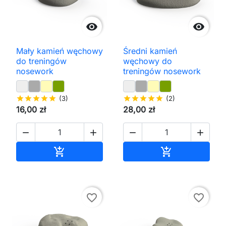


Mały kamień węchowy
Średni kamień
do treningów
węchowy do
nosework
treningów nosework
star
star
star
star
star
(3)
star
star
star
star
star
(2)
16,00 zł
28,00 zł




Dodaj do koszyka
Dodaj do kos


favorite_border
favorite_border