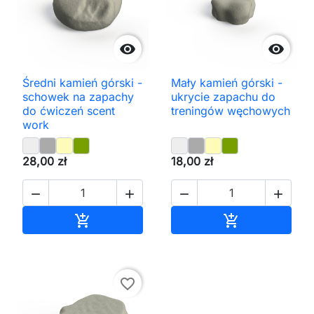


Średni kamień górski -
Mały kamień górski -
schowek na zapachy
ukrycie zapachu do
do ćwiczeń scent
treningów węchowych
work
28,00 zł
18,00 zł




Dodaj do koszyka
Dodaj do kos


favorite_border