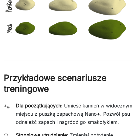
Przykładowe scenariusze
treningowe
Dla początkujących:
Umieść kamień w widocznym
🐾
miejscu z puszką zapachową Nano+. Pozwól psu
odnaleźć zapach i nagródź go smakołykiem.
Stopniowe utrudnianie:
Zmieniaj położenie