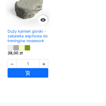

Duży kamień górski -
zabawka węchowa do
treningów nosework
38,00 zł


Dodaj do koszyka
