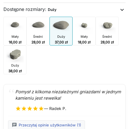
Dostępne rozmiary:
expand_more
Duży
Mały
Średni
Duży
Mały
Średni
16,00 zł
28,00 zł
37,00 zł
18,00 zł
28,00 zł
Duży
38,00 zł
Pomysł z kilkoma niezależnymi gniazdami w jednym
kamieniu jest rewelka!
star
star
star
star
star
— Radek P.
chat
Przeczytaj opinie użytkowników (1)