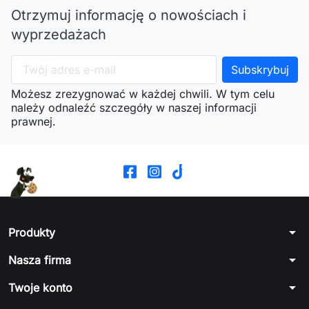
Otrzymuj informację o nowościach i
wyprzedażach
Możesz zrezygnować w każdej chwili. W tym celu
należy odnaleźć szczegóły w naszej informacji
prawnej.
arrow_drop_down
Produkty
arrow_drop_down
Nasza firma
arrow_drop_down
Twoje konto