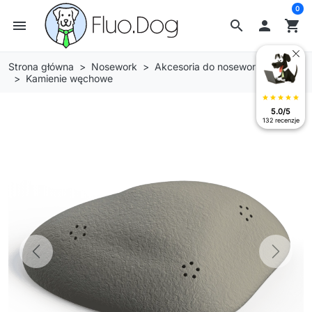
0
menu
search

shopping_cart
Strona główna
Nosework
Akcesoria do nosework
Kamienie węchowe
star
star
star
star
star
5.0/5
132 recenzje
Previous
Next