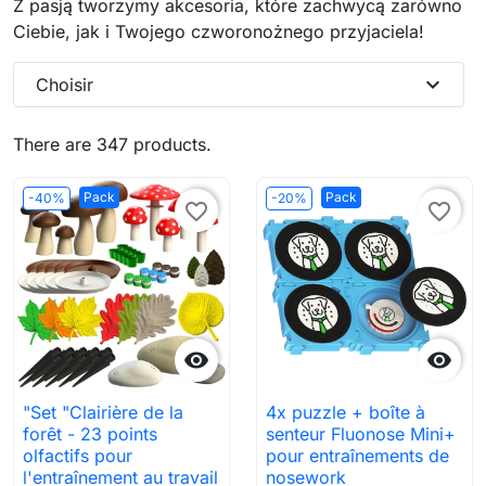
Z pasją tworzymy akcesoria, które zachwycą zarówno
Ciebie, jak i Twojego czworonożnego przyjaciela!
expand_more
Choisir
There are 347 products.
Pack
Pack
-40%
-20%
favorite_border
favorite_border


"Set "Clairière de la
4x puzzle + boîte à
forêt - 23 points
senteur Fluonose Mini+
olfactifs pour
pour entraînements de
l'entraînement au travail
nosework