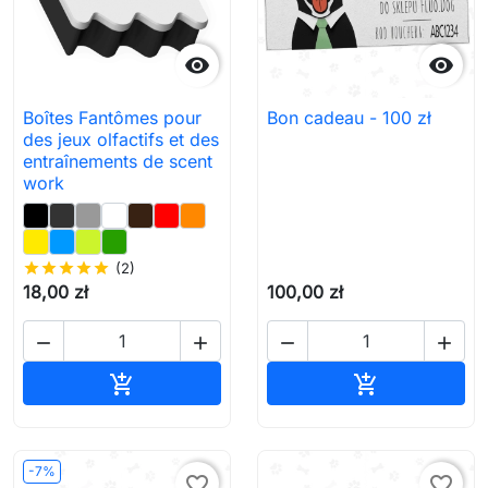


Boîtes Fantômes pour
Bon cadeau - 100 zł
des jeux olfactifs et des
entraînements de scent
work
star
star
star
star
star
(2)
18,00 zł
100,00 zł




Ajouter au panier
Ajouter au pa


-7%
favorite_border
favorite_border