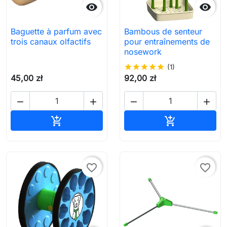


Baguette à parfum avec
Bambous de senteur
trois canaux olfactifs
pour entraînements de
nosework
star
star
star
star
star
(1)
45,00 zł
92,00 zł




Ajouter au panier
Ajouter au pa


favorite_border
favorite_border