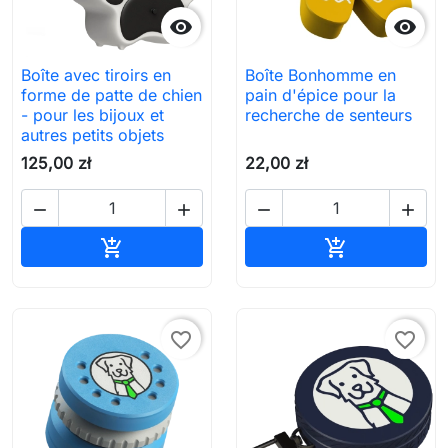


Boîte avec tiroirs en
Boîte Bonhomme en
forme de patte de chien
pain d'épice pour la
- pour les bijoux et
recherche de senteurs
autres petits objets
125,00 zł
22,00 zł




Ajouter au panier
Ajouter au pa


favorite_border
favorite_border