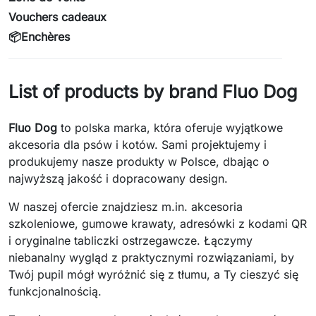
Vouchers cadeaux
📦Enchères
List of products by brand Fluo Dog
Fluo Dog
to polska marka, która oferuje wyjątkowe
akcesoria dla psów i kotów. Sami projektujemy i
produkujemy nasze produkty w Polsce, dbając o
najwyższą jakość i dopracowany design.
W naszej ofercie znajdziesz m.in. akcesoria
szkoleniowe, gumowe krawaty, adresówki z kodami QR
i oryginalne tabliczki ostrzegawcze. Łączymy
niebanalny wygląd z praktycznymi rozwiązaniami, by
Twój pupil mógł wyróżnić się z tłumu, a Ty cieszyć się
funkcjonalnością.