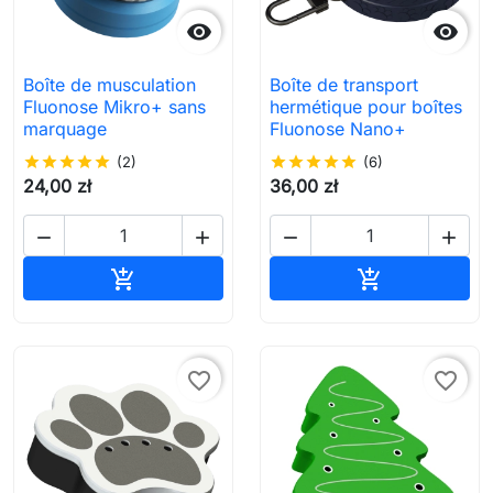


Boîte de musculation
Boîte de transport
Fluonose Mikro+ sans
hermétique pour boîtes
marquage
Fluonose Nano+
star
star
star
star
star
(2)
star
star
star
star
star
(6)
24,00 zł
36,00 zł




Ajouter au panier
Ajouter au pa


favorite_border
favorite_border