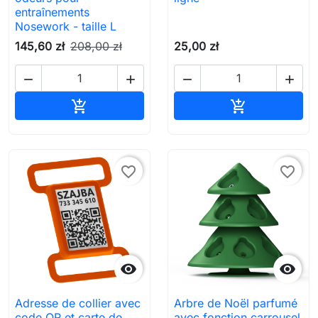
entraînements
Nosework - taille L
145,60 zł
208,00 zł
25,00 zł




Ajouter au panier
Ajouter au pa


favorite_border
favorite_border


Adresse de collier avec
Arbre de Noël parfumé
code QR et carte de
avec fonction carrousel