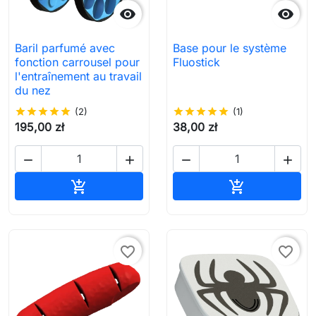


Baril parfumé avec
Base pour le système
fonction carrousel pour
Fluostick
l'entraînement au travail
du nez
star
star
star
star
star
(2)
star
star
star
star
star
(1)
195,00 zł
38,00 zł




Ajouter au panier
Ajouter au pa


favorite_border
favorite_border