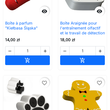


Boîte à parfum
Boîte Araignée pour
"Kiełbasa Śląska"
l'entraînement olfactif
et le travail de détection
14,00 zł
18,00 zł




Ajouter au panier
Ajouter au pa


favorite_border
favorite_border