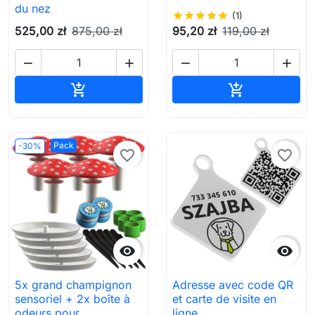
du nez
star
star
star
star
star
(1)
525,00 zł
875,00 zł
95,20 zł
119,00 zł




Ajouter au panier
Ajouter au pa


Pack
-30%
favorite_border
favorite_border


5x grand champignon
Adresse avec code QR
sensoriel + 2x boîte à
et carte de visite en
odeurs pour
ligne