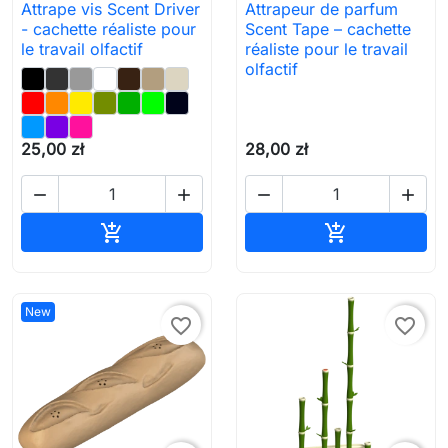
Attrape vis Scent Driver
Attrapeur de parfum
- cachette réaliste pour
Scent Tape – cachette
le travail olfactif
réaliste pour le travail
olfactif
25,00 zł
28,00 zł




Ajouter au panier
Ajouter au pa


New
favorite_border
favorite_border