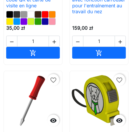
visite en ligne
pour l'entraînement au
travail du nez
35,00 zł
159,00 zł




Ajouter au panier
Ajouter au pa


favorite_border
favorite_border

