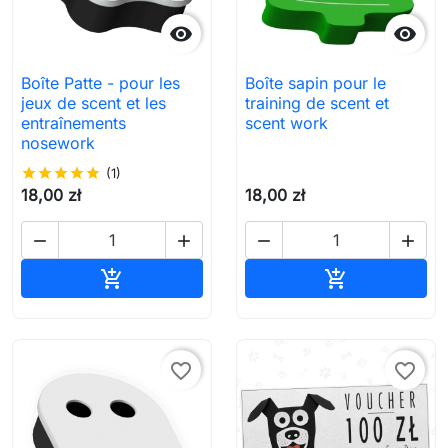


Boîte Patte - pour les
Boîte sapin pour le
jeux de scent et les
training de scent et
entraînements
scent work
nosework
star
star
star
star
star
(1)
18,00 zł
18,00 zł




Ajouter au panier
Ajouter au pa


favorite_border
favorite_border