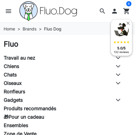
0
menu
search

shopping_cart
Home
Brands
Fluo Dog
Fluo
star
star
star
star
star
5.0/5
132 reviews
Travail au nez
Chiens
Chats
Oiseaux
Ronfleurs
Gadgets
Produits recommandés
🎁Pour un cadeau
Ensembles
Zone de Vente