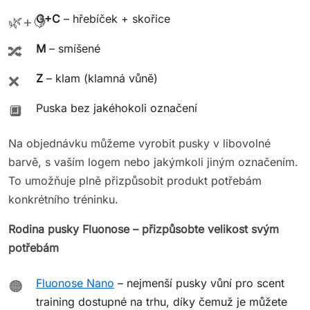
G+C
– hřebíček + skořice
🌿+🍋
M
– smíšené
🔀
Z
– klam (klamná vůně)
❌
Puska bez jakéhokoli označení
🔲
Na objednávku můžeme vyrobit pusky v libovolné
barvě, s vaším logem nebo jakýmkoli jiným označením.
To umožňuje plně přizpůsobit produkt potřebám
konkrétního tréninku.
Rodina pusky Fluonose – přizpůsobte velikost svým
potřebám
Fluonose Nano
– nejmenší pusky vůní pro scent
🟠
training dostupné na trhu, díky čemuž je můžete