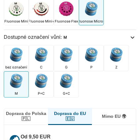
Fluonose Mini
Fluonose Mini+
Fluonose Flex
Fluonose Micro+
Dostupné označení vůní:
expand_more
M
bez označení
C
G
P
Z
M
P+C
G+C
Doprava do EU
Doprava do Polska
Mimo EU 🌍
🇪🇺
🇵🇱
public
Od 9,50 EUR