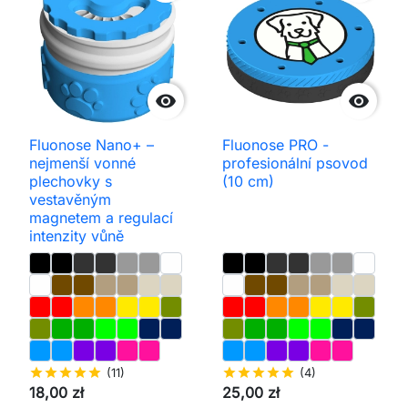


Fluonose Nano+ –
Fluonose PRO -
nejmenší vonné
profesionální psovod
plechovky s
(10 cm)
vestavěným
magnetem a regulací
intenzity vůně
star
star
star
star
star
(11)
star
star
star
star
star
(4)
18,00 zł
25,00 zł