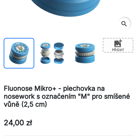
search
add_photo_alternate
PŘIDAT
Fluonose Mikro+ - plechovka na
nosework s označením "M" pro smíšené
vůně (2,5 cm)
24,00 zł