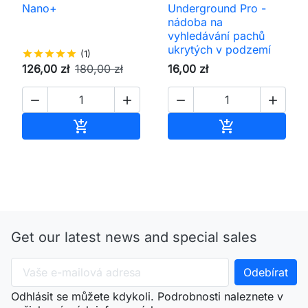
Nano+
Underground Pro -
nádoba na
vyhledávání pachů
ukrytých v podzemí
star
star
star
star
star
(1)
126,00 zł
180,00 zł
16,00 zł




Přidat do košíku
Přidat do koš


Get our latest news and special sales
Odhlásit se můžete kdykoli. Podrobnosti naleznete v