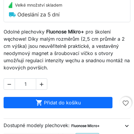
Velké množství skladem
local_shipping
Odeslání za 5 dní
Odolné plechovky
Fluonose Mikro+
pro školení
węchowe! Díky malým rozměrům (2,5 cm průměr a 2
cm výška) jsou neuvěřitelně praktické, a vestavěný
neodymový magnet a šroubovací víčko s otvory
umožňují regulaci intenzity węchu a snadnou montáž na
kovových površích.



Přidat do košíku
favorite_border
Dostupné modely plechovek:
expand_more
Fluonose Micro+