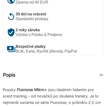
Zdarma od 40 EUR
replay
30 dní na vrácení
Standardní postupy
verified_user
2 roky záruka
Výroba v Polsku & Podpora
payments
Bezpečné platby
BLIK, Karta, Rychlé převody, PayPal
Popis
Puszky
Fluonose Mikro
+
jsou ideálním řešením pro
scent training – od nováčků po zkušené trenéry. Je to
nejmenší varianta ze série Fluonose, o průměru 2,5 cm