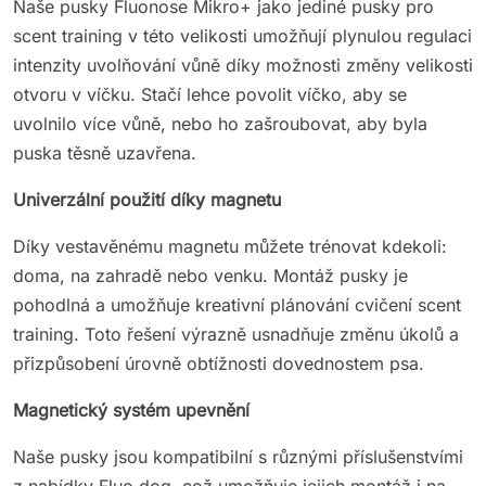
Naše pusky Fluonose Mikro+ jako jediné pusky pro
scent training v této velikosti umožňují plynulou regulaci
intenzity uvolňování vůně díky možnosti změny velikosti
otvoru v víčku. Stačí lehce povolit víčko, aby se
uvolnilo více vůně, nebo ho zašroubovat, aby byla
puska těsně uzavřena.
Univerzální použití díky magnetu
Díky vestavěnému magnetu můžete trénovat kdekoli:
doma, na zahradě nebo venku. Montáž pusky je
pohodlná a umožňuje kreativní plánování cvičení scent
training. Toto řešení výrazně usnadňuje změnu úkolů a
přizpůsobení úrovně obtížnosti dovednostem psa.
Magnetický systém upevnění
Naše pusky jsou kompatibilní s různými příslušenstvími
z nabídky Fluo.dog, což umožňuje jejich montáž i na