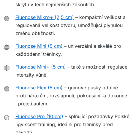
skrýt i v těch nejmenších zákoutích.
Fluonose Mikro+ (2,5 cm)
– kompaktní velikost a
🟢
regulovaná velikost otvoru, umožňující plynulou
změnu obtížnosti.
Fluonose Mini (5 cm)
– univerzální a skvělé pro
🔵
každodenní tréninky.
Fluonose Mini+ (5 cm)
– také s možností regulace
🔴
intenzity vůně.
Fluonose Flex (5 cm)
– gumové pusky odolné
🟣
proti nárazům, rozšlápnutí, pokousání, a dokonce
i přejetí autem.
Fluonose Pro (10 cm)
– splňující požadavky Polské
🟡
ligy scent training, ideální pro tréninky před
závody.