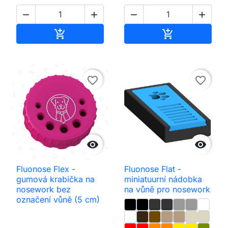




Přidat do košíku
Přidat do koš


favorite_border
favorite_border


Fluonose Flex -
Fluonose Flat -
gumová krabička na
miniatuurní nádobka
nosework bez
na vůně pro nosework
označení vůně (5 cm)