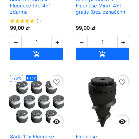
Fluonose Pro 4+1
Fluonose Mini+ 4+1
zdarma
gratis (bez označení)
star
star
star
star
star
(1)
99,00 zł
99,00 zł




Přidat do košíku
Přidat do koš


Pack
-30%
favorite_border
favorite_border


Sada 10x Fluonose
Fluonose