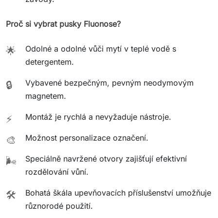
Proč si vybrat pusky Fluonose?
Odolné a odolné vůči mytí v teplé vodě s
🌟
detergentem.
Vybavené bezpečným, pevným neodymovým
🔒
magnetem.
Montáž je rychlá a nevyžaduje nástroje.
⚡
Možnost personalizace označení.
🎨
Speciálně navržené otvory zajišťují efektivní
🌬️
rozdělování vůní.
Bohatá škála upevňovacích příslušenství umožňuje
🛠️
různorodé použití.