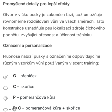
Promyšlené detaily pro lepší efekty
Otvor v víčku pusky je zakončen fazí, což umožňuje
rovnoměrné rozdělování vůní ve všech směrech. Tato
konstrukce usnadňuje psu lokalizaci zdroje čichového
podnětu, zvyšující přesnost a účinnost tréninku.
Označení a personalizace
Fluonose nabízí pusky s označeními odpovídajícími
různým vzorkům vůní používaným v scent training:
G
– hřebíček
🌿
C
– skořice
🍊
P
– pomerančová kůra
🍋
P+C
– pomerančová kůra + skořice
🍊+🍋