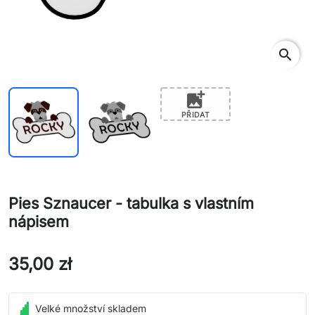
search
add_photo_alternate
PŘIDAT
Pies Sznaucer - tabulka s vlastním
nápisem
35,00 zł
Velké množství skladem