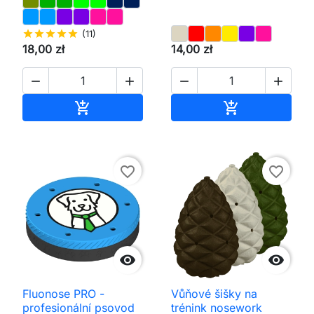
star
star
star
star
star
(11)
18,00 zł
14,00 zł




Přidat do košíku
Přidat do koš


favorite_border
favorite_border


Fluonose PRO -
Vůňové šišky na
profesionální psovod
trénink nosework