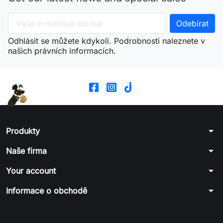
Odhlásit se můžete kdykoli. Podrobnosti naleznete v
našich právních informacích.
arrow_drop_down
Produkty
arrow_drop_down
Naše firma
arrow_drop_down
Your account
arrow_drop_down
Informace o obchodě