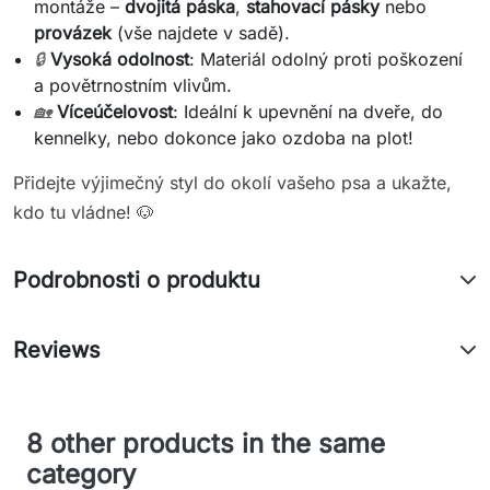
montáže –
dvojitá páska
,
stahovací pásky
nebo
provázek
(vše najdete v sadě).
🔒
Vysoká odolnost
: Materiál odolný proti poškození
a povětrnostním vlivům.
🏡
Víceúčelovost
: Ideální k upevnění na dveře, do
kennelky, nebo dokonce jako ozdoba na plot!
Přidejte výjimečný styl do okolí vašeho psa a ukažte,
kdo tu vládne! 🐶
Podrobnosti o produktu
Reviews
8 other products in the same
category