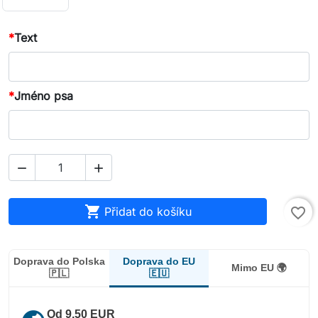
*
Text
*
Jméno psa



Přidat do košíku
favorite_border
Doprava do EU
Doprava do Polska
Mimo EU 🌍
🇪🇺
🇵🇱
Od 9,50 EUR