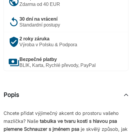
public
Zdarma od 40 EUR
replay
30 dní na vrácení
Standardní postupy
verified_user
2 roky záruka
Výroba v Polsku & Podpora
payments
Bezpečné platby
BLIK, Karta, Rychlé převody, PayPal
Popis
Chcete přidat výjimečný akcent do prostoru vašeho
mazlíčka? Naše
tabulka ve tvaru kosti s hlavou psa
plemene Schnauzer s jménem psa
je skvělý způsob, jak