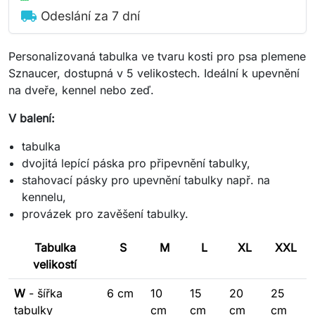
local_shipping
Odeslání za 7 dní
Personalizovaná tabulka ve tvaru kosti pro psa plemene
Sznaucer, dostupná v 5 velikostech. Ideální k upevnění
na dveře, kennel nebo zeď.
V balení:
tabulka
dvojitá lepící páska pro připevnění tabulky,
stahovací pásky pro upevnění tabulky např. na
kennelu,
provázek pro zavěšení tabulky.
Tabulka
S
M
L
XL
XXL
velikostí
W
- šířka
6 cm
10
15
20
25
tabulky
cm
cm
cm
cm