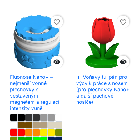
favorite_border
favorite_border


Fluonose Nano+ –
🌷 Voňavý tulipán pro
nejmenší vonné
výcvik práce s nosem
plechovky s
(pro plechovky Nano+
vestavěným
a další pachové
magnetem a regulací
nosiče)
intenzity vůně