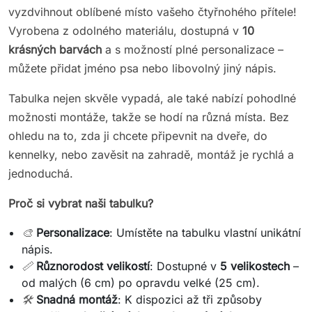
vyzdvihnout oblíbené místo vašeho čtyřnohého přítele!
Vyrobena z odolného materiálu, dostupná v
10
krásných barvách
a s možností plné personalizace –
můžete přidat jméno psa nebo libovolný jiný nápis.
Tabulka nejen skvěle vypadá, ale také nabízí pohodlné
možnosti montáže, takže se hodí na různá místa. Bez
ohledu na to, zda ji chcete připevnit na dveře, do
kennelky, nebo zavěsit na zahradě, montáž je rychlá a
jednoduchá.
Proč si vybrat naši tabulku?
🎨
Personalizace
: Umístěte na tabulku vlastní unikátní
nápis.
📏
Různorodost velikostí
: Dostupné v
5 velikostech
–
od malých (6 cm) po opravdu velké (25 cm).
🛠️
Snadná montáž
: K dispozici až tři způsoby