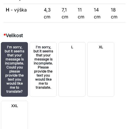
H
- výška
4,3
7,1
11
14
18
cm
cm
cm
cm
cm
*
Velikost
I'm sorry,
I'm sorry,
L
XL
but it seems
but it seems
that your
that your
message is
message is
incomplete.
incomplete.
Could you
Please
please
provide the
provide the
text you
text you
would like
would like
me to
me to
translate.
translate?
XXL