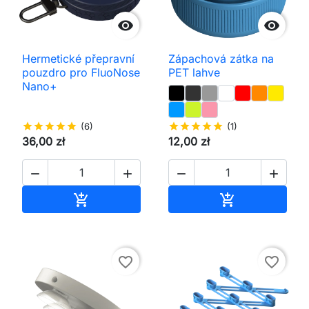


Hermetické přepravní
Zápachová zátka na
pouzdro pro FluoNose
PET lahve
Nano+
star
star
star
star
star
(6)
star
star
star
star
star
(1)
36,00 zł
12,00 zł




Přidat do košíku
Přidat do koš


favorite_border
favorite_border