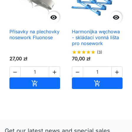


Přísavky na plechovky
Harmonijka węchowa
nosework Fluonose
- skládací vonná lišta
pro nosework
star
star
star
star
star
(3)
27,00 zł
70,00 zł




Přidat do košíku
Přidat do koš


Get our latest news and special sales