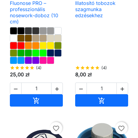
Fluonose PRO –
Illatosító tobozok
professzionális
szagmunka
nosework-doboz (10
edzésekhez
cm)
star
star
star
star
star
(4)
star
star
star
star
star
(4)
25,00 zł
8,00 zł




Kosárba
Kosárba


favorite_border
favorite_border