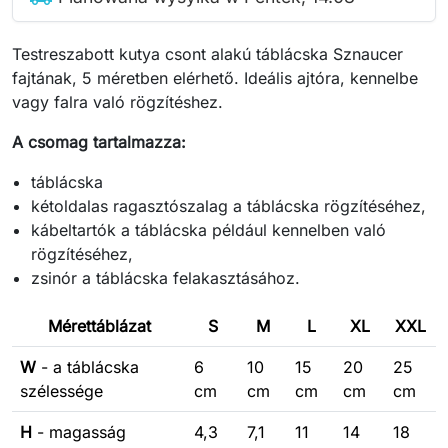
Testreszabott kutya csont alakú táblácska Sznaucer
fajtának, 5 méretben elérhető. Ideális ajtóra, kennelbe
vagy falra való rögzítéshez.
A csomag tartalmazza:
táblácska
kétoldalas ragasztószalag a táblácska rögzítéséhez,
kábeltartók a táblácska például kennelben való
rögzítéséhez,
zsinór a táblácska felakasztásához.
Mérettáblázat
S
M
L
XL
XXL
W
- a táblácska
6
10
15
20
25
szélessége
cm
cm
cm
cm
cm
H
- magasság
4,3
7,1
11
14
18