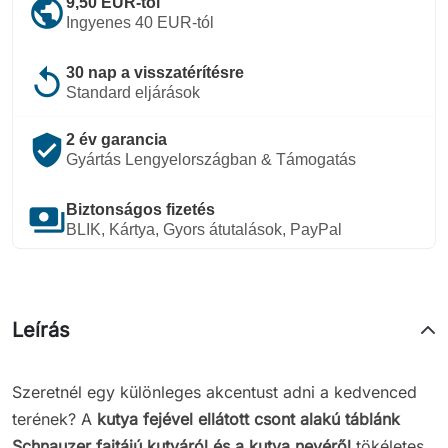
public
9,50 EUR-tól
Ingyenes 40 EUR-tól
replay
30 nap a visszatérítésre
Standard eljárások
verified_user
2 év garancia
Gyártás Lengyelországban & Támogatás
payments
Biztonságos fizetés
BLIK, Kártya, Gyors átutalások, PayPal
Leírás
Szeretnél egy különleges akcentust adni a kedvenced
terének? A
kutya fejével ellátott csont alakú táblánk
Schnauzer fajtájú kutyáról és a kutya nevéről
tökéletes