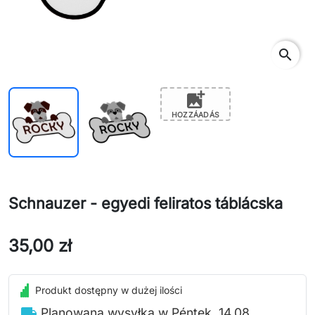
search
add_photo_alternate
HOZZÁADÁS
Schnauzer - egyedi feliratos táblácska
35,00 zł
Produkt dostępny w dużej ilości
local_shipping
Planowana wysyłka w Péntek, 14.08