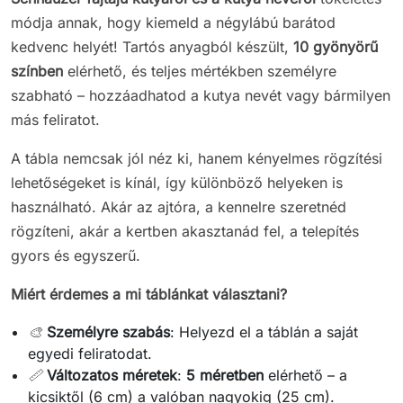
módja annak, hogy kiemeld a négylábú barátod
kedvenc helyét! Tartós anyagból készült,
10 gyönyörű
színben
elérhető, és teljes mértékben személyre
szabható – hozzáadhatod a kutya nevét vagy bármilyen
más feliratot.
A tábla nemcsak jól néz ki, hanem kényelmes rögzítési
lehetőségeket is kínál, így különböző helyeken is
használható. Akár az ajtóra, a kennelre szeretnéd
rögzíteni, akár a kertben akasztanád fel, a telepítés
gyors és egyszerű.
Miért érdemes a mi táblánkat választani?
🎨
Személyre szabás
: Helyezd el a táblán a saját
egyedi feliratodat.
📏
Változatos méretek
:
5 méretben
elérhető – a
kicsiktől (6 cm) a valóban nagyokig (25 cm).