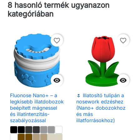
8 hasonló termék ugyanazon
kategóriában
favorite_border
favorite_border


Fluonose Nano+ – a
🌷 Illatosító tulipán a
legkisebb illatdobozok
nosework edzéshez
beépített mágnessel
(Nano+ dobozokhoz
és illatintenzitás-
és más
szabályozással
illatforrásokhoz)