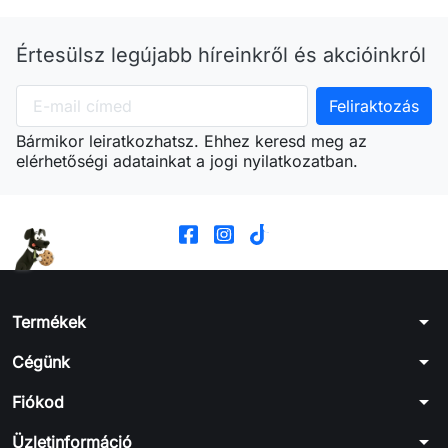
Értesülsz legújabb híreinkről és akcióinkról
Bármikor leiratkozhatsz. Ehhez keresd meg az
elérhetőségi adatainkat a jogi nyilatkozatban.
arrow_drop_down
Termékek
arrow_drop_down
Cégünk
arrow_drop_down
Fiókod
arrow_drop_down
Üzletinformáció