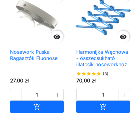


Nosework Puska
Harmonijka Węchowa
Ragasztók Fluonose
- összecsukható
illatcsík noseworkhoz
star
star
star
star
star
(3)
27,00 zł
70,00 zł




Kosárba
Kosárba

