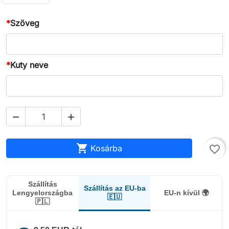
*
Szöveg
*
Kuty neve



Kosárba
favorite_border
Szállítás
Szállítás az EU-ba
Lengyelországba
EU-n kívül 🌍
🇪🇺
🇵🇱