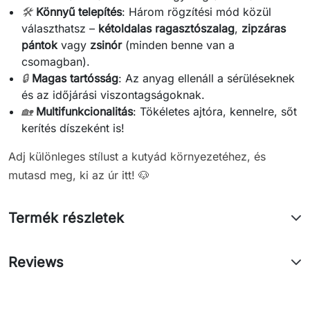
🛠️
Könnyű telepítés
: Három rögzítési mód közül
választhatsz –
kétoldalas ragasztószalag
,
zipzáras
pántok
vagy
zsinór
(minden benne van a
csomagban).
🔒
Magas tartósság
: Az anyag ellenáll a sérüléseknek
és az időjárási viszontagságoknak.
🏡
Multifunkcionalitás
: Tökéletes ajtóra, kennelre, sőt
kerítés díszeként is!
Adj különleges stílust a kutyád környezetéhez, és
mutasd meg, ki az úr itt! 🐶
Termék részletek
Reviews