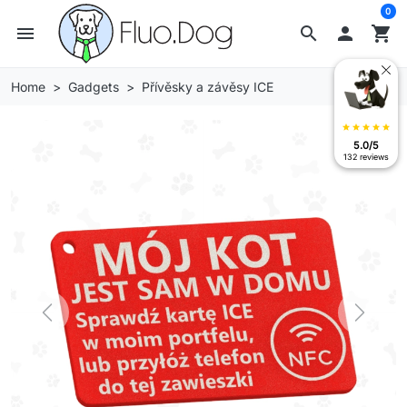
0
menu
search

shopping_cart
Home
Gadgets
Přívěsky a závěsy ICE
star
star
star
star
star
5.0/5
132 reviews
Previous
Next