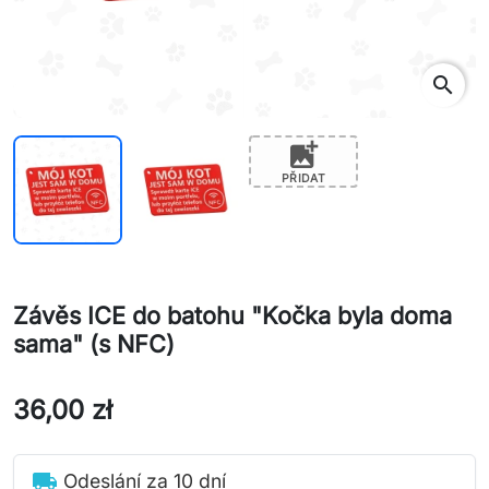
search
add_photo_alternate
PŘIDAT
Závěs ICE do batohu "Kočka byla doma
sama" (s NFC)
36,00 zł
local_shipping
Odeslání za 10 dní