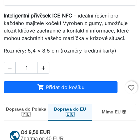
Inteligentní přívěsek ICE NFC
– ideální řešení pro
každého majitele koček! Vyroben z gumy, umožňuje
uložit klíčové záchranné a kontaktní informace, které
mohou zachránit vašeho mazlíčka v krizové situaci.
Rozměry: 5,4 x 8,5 cm (rozměry kreditní karty)



Přidat do košíku
favorite_border
Doprava do EU
Doprava do Polska
Mimo EU 🌍
🇪🇺
🇵🇱
public
Od 9,50 EUR
Zdarma od 40 EUR