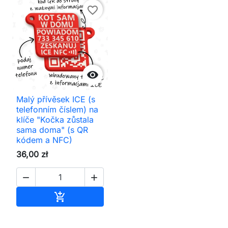
favorite_border

Malý přívěsek ICE (s
telefonním číslem) na
klíče "Kočka zůstala
sama doma" (s QR
kódem a NFC)
36,00 zł


Přidat do košíku
