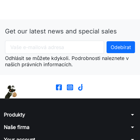
Get our latest news and special sales
Odhlásit se můžete kdykoli. Podrobnosti naleznete v
našich právních informacích.
arrow_drop_down
Produkty
arrow_drop_down
Naše firma
arrow_drop_down
Your account