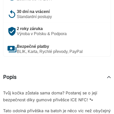
replay
30 dní na vrácení
Standardní postupy
verified_user
2 roky záruka
Výroba v Polsku & Podpora
payments
Bezpečné platby
BLIK, Karta, Rychlé převody, PayPal
Popis
Tvůj kočka zůstala sama doma? Postarej se o její
bezpečnost díky gumové přívěšce ICE NFC! 🐾
Tato odolná přívěška na batoh je něco víc než obyčejný