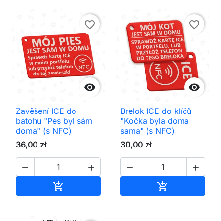
favorite_border
favorite_border


Zavěšení ICE do
Brelok ICE do klíčů
batohu "Pes byl sám
"Kočka byla doma
doma" (s NFC)
sama" (s NFC)
36,00 zł
30,00 zł




Přidat do košíku
Přidat do koš

