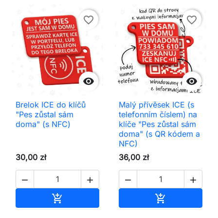
favorite_border
favorite_border


Brelok ICE do klíčů
Malý přívěsek ICE (s
"Pes zůstal sám
telefonním číslem) na
doma" (s NFC)
klíče "Pes zůstal sám
doma" (s QR kódem a
NFC)
30,00 zł
36,00 zł




Přidat do košíku
Přidat do koš

