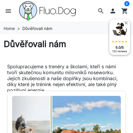
0
menu
search

shopping_cart
Home
Důvěřovali nám
Důvěřovali nám
star
star
star
star
star
5.0/5
132 reviews
Spolupracujeme s trenéry a školami, kteří s námi
tvoří skutečnou komunitu milovníků noseworku.
Jejich zkušenosti a naše doplňky jsou kombinací,
díky které je trénink nejen efektivní, ale také plný
pozitivní energie.