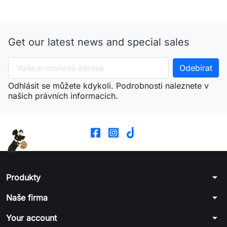
Get our latest news and special sales
Odhlásit se můžete kdykoli. Podrobnosti naleznete v
našich právních informacích.
arrow_drop_down
Produkty
arrow_drop_down
Naše firma
arrow_drop_down
Your account