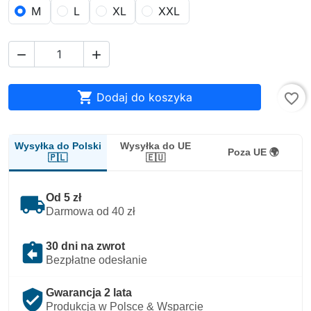
M
L
XL
XXL



Dodaj do koszyka
favorite_border
Wysyłka do Polski
Wysyłka do UE
Poza UE 🌍
🇵🇱
🇪🇺
local_shipping
Od 5 zł
Darmowa od 40 zł
assignment_return
30 dni na zwrot
Bezpłatne odesłanie
verified_user
Gwarancja 2 lata
Produkcja w Polsce & Wsparcie