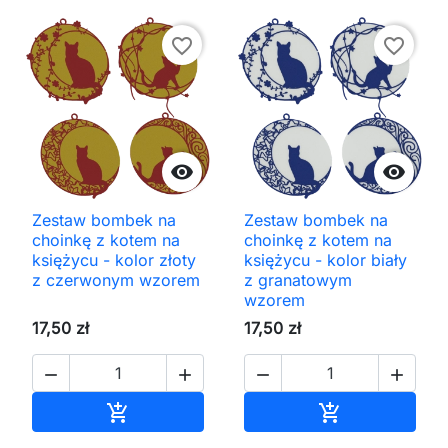
favorite_border
favorite_border


Zestaw bombek na
Zestaw bombek na
choinkę z kotem na
choinkę z kotem na
księżycu - kolor złoty
księżycu - kolor biały
z czerwonym wzorem
z granatowym
wzorem
17,50 zł
17,50 zł




Dodaj do koszyka
Dodaj do kos

