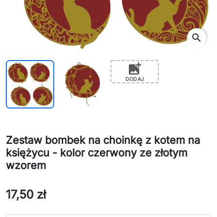
search
add_photo_alternate
DODAJ
Zestaw bombek na choinkę z kotem na
księżycu - kolor czerwony ze złotym
wzorem
17,50 zł