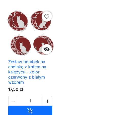
favorite_border

Zestaw bombek na
choinkę z kotem na
księżycu - kolor
czerwony z białym
wzorem
17,50 zł


Dodaj do koszyka
