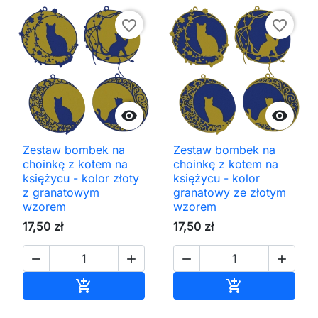
favorite_border
favorite_border


Zestaw bombek na
Zestaw bombek na
choinkę z kotem na
choinkę z kotem na
księżycu - kolor złoty
księżycu - kolor
z granatowym
granatowy ze złotym
wzorem
wzorem
17,50 zł
17,50 zł




Dodaj do koszyka
Dodaj do kos

