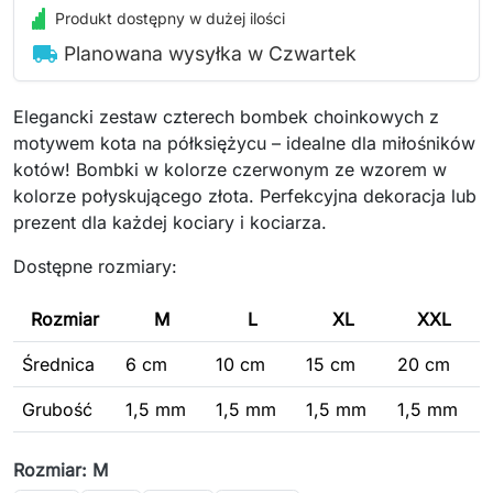
Produkt dostępny w dużej ilości
local_shipping
Planowana wysyłka w Czwartek
Elegancki zestaw czterech bombek choinkowych z
motywem kota na półksiężycu – idealne dla miłośników
kotów! Bombki w kolorze czerwonym ze wzorem w
kolorze połyskującego złota. Perfekcyjna dekoracja lub
prezent dla każdej kociary i kociarza.
Dostępne rozmiary:
Rozmiar
M
L
XL
XXL
Średnica
6 cm
10 cm
15 cm
20 cm
Grubość
1,5 mm
1,5 mm
1,5 mm
1,5 mm
Rozmiar: M