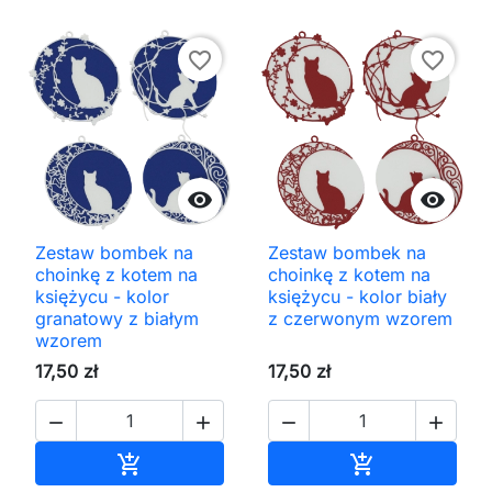
favorite_border
favorite_border


Zestaw bombek na
Zestaw bombek na
choinkę z kotem na
choinkę z kotem na
księżycu - kolor
księżycu - kolor biały
granatowy z białym
z czerwonym wzorem
wzorem
17,50 zł
17,50 zł




Dodaj do koszyka
Dodaj do kos

