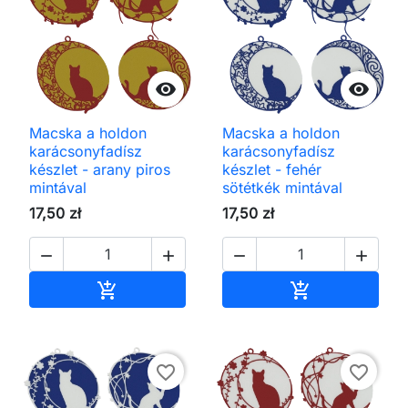


Macska a holdon
Macska a holdon
karácsonyfadísz
karácsonyfadísz
készlet - arany piros
készlet - fehér
mintával
sötétkék mintával
17,50 zł
17,50 zł




Kosárba
Kosárba


favorite_border
favorite_border