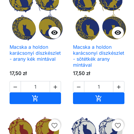


Macska a holdon
Macska a holdon
karácsonyi díszkészlet
karácsonyi díszkészlet
- arany kék mintával
- sötétkék arany
mintával
17,50 zł
17,50 zł




Kosárba
Kosárba


favorite_border
favorite_border