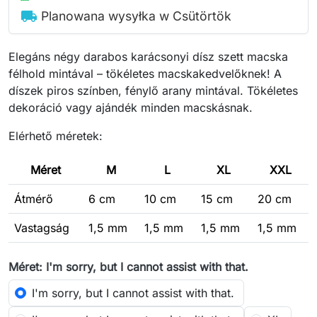
local_shipping
Planowana wysyłka w Csütörtök
Elegáns négy darabos karácsonyi dísz szett macska
félhold mintával – tökéletes macskakedvelőknek! A
díszek piros színben, fénylő arany mintával. Tökéletes
dekoráció vagy ajándék minden macskásnak.
Elérhető méretek:
Méret
M
L
XL
XXL
Átmérő
6 cm
10 cm
15 cm
20 cm
Vastagság
1,5 mm
1,5 mm
1,5 mm
1,5 mm
Méret: I'm sorry, but I cannot assist with that.
I'm sorry, but I cannot assist with that.