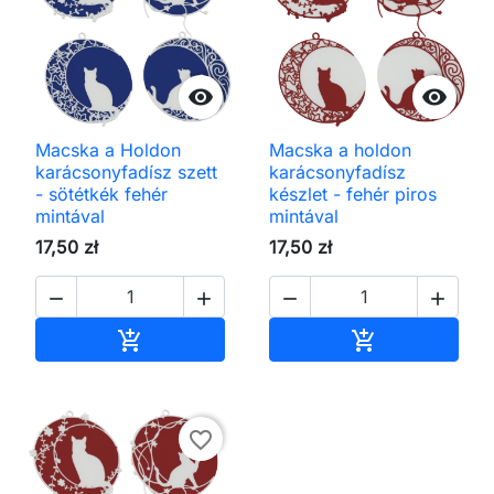


Macska a Holdon
Macska a holdon
karácsonyfadísz szett
karácsonyfadísz
- sötétkék fehér
készlet - fehér piros
mintával
mintával
17,50 zł
17,50 zł




Kosárba
Kosárba


favorite_border