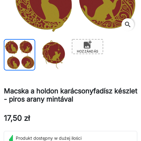
search
add_photo_alternate
HOZZÁADÁS
Macska a holdon karácsonyfadísz készlet
- piros arany mintával
17,50 zł
Produkt dostępny w dużej ilości