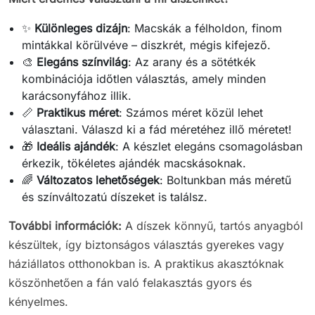
✨
Különleges dizájn
: Macskák a félholdon, finom
mintákkal körülvéve – diszkrét, mégis kifejező.
🎨
Elegáns színvilág
: Az arany és a sötétkék
kombinációja időtlen választás, amely minden
karácsonyfához illik.
📏
Praktikus méret
: Számos méret közül lehet
választani. Válaszd ki a fád méretéhez illő méretet!
🎁
Ideális ajándék
: A készlet elegáns csomagolásban
érkezik, tökéletes ajándék macskásoknak.
🌈
Változatos lehetőségek
: Boltunkban más méretű
és színváltozatú díszeket is találsz.
További információk:
A díszek könnyű, tartós anyagból
készültek, így biztonságos választás gyerekes vagy
háziállatos otthonokban is. A praktikus akasztóknak
köszönhetően a fán való felakasztás gyors és
kényelmes.