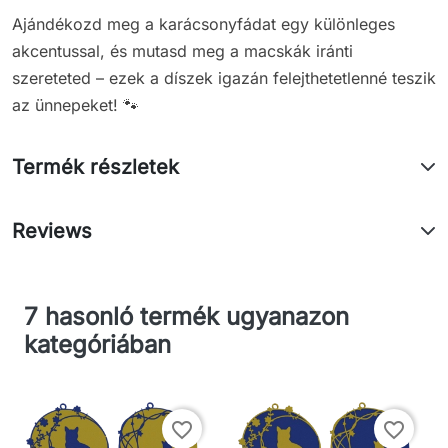
Ajándékozd meg a karácsonyfádat egy különleges
akcentussal, és mutasd meg a macskák iránti
szereteted – ezek a díszek igazán felejthetetlenné teszik
az ünnepeket! 🐾
Termék részletek
Reviews
7 hasonló termék ugyanazon
kategóriában
favorite_border
favorite_border