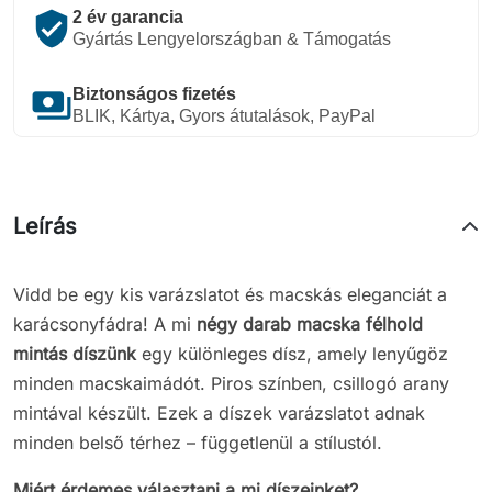
verified_user
2 év garancia
Gyártás Lengyelországban & Támogatás
payments
Biztonságos fizetés
BLIK, Kártya, Gyors átutalások, PayPal
Leírás
Vidd be egy kis varázslatot és macskás eleganciát a
karácsonyfádra! A mi
négy darab macska félhold
mintás díszünk
egy különleges dísz, amely lenyűgöz
minden macskaimádót. Piros színben, csillogó arany
mintával készült. Ezek a díszek varázslatot adnak
minden belső térhez – függetlenül a stílustól.
Miért érdemes választani a mi díszeinket?