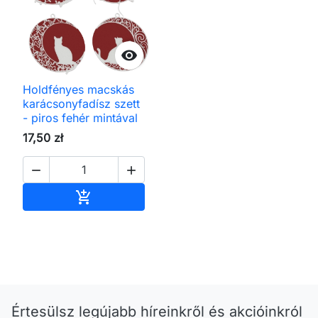

Holdfényes macskás
karácsonyfadísz szett
- piros fehér mintával
17,50 zł


Kosárba

Értesülsz legújabb híreinkről és akcióinkról