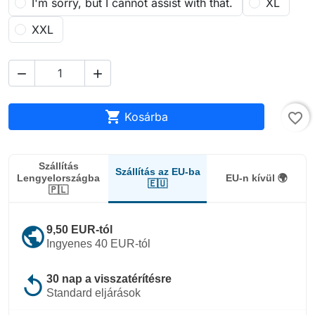
I'm sorry, but I cannot assist with that.
XL
XXL



Kosárba
favorite_border
Szállítás
Szállítás az EU-ba
Lengyelországba
EU-n kívül 🌍
🇪🇺
🇵🇱
public
9,50 EUR-tól
Ingyenes 40 EUR-tól
replay
30 nap a visszatérítésre
Standard eljárások