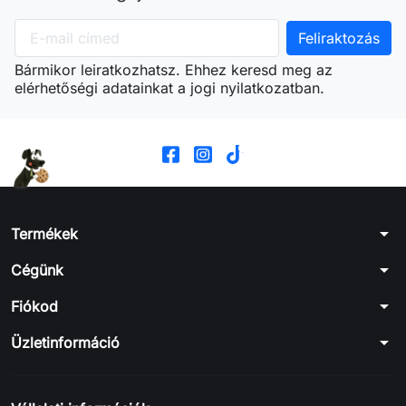
Bármikor leiratkozhatsz. Ehhez keresd meg az
elérhetőségi adatainkat a jogi nyilatkozatban.
arrow_drop_down
Termékek
arrow_drop_down
Cégünk
arrow_drop_down
Fiókod
arrow_drop_down
Üzletinformáció