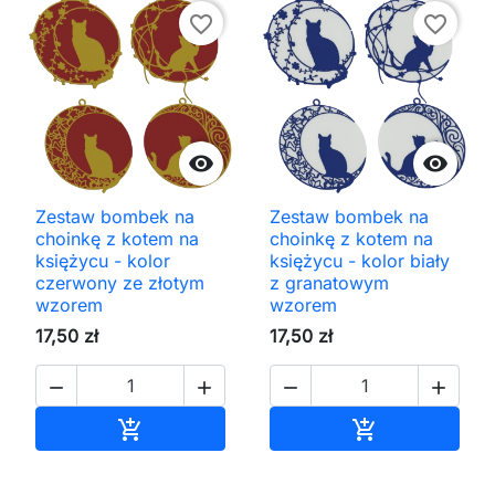
favorite_border
favorite_border


Zestaw bombek na
Zestaw bombek na
choinkę z kotem na
choinkę z kotem na
księżycu - kolor
księżycu - kolor biały
czerwony ze złotym
z granatowym
wzorem
wzorem
17,50 zł
17,50 zł




Dodaj do koszyka
Dodaj do kos

