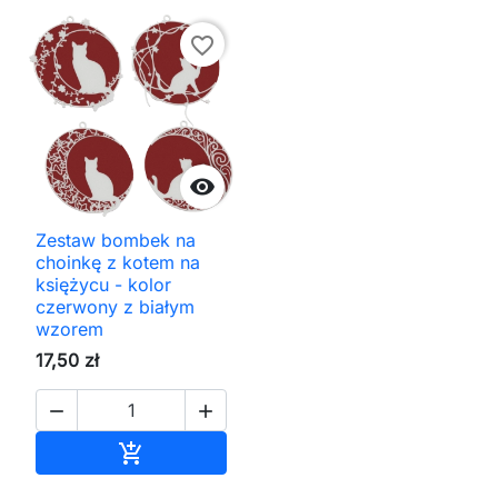
favorite_border

Zestaw bombek na
choinkę z kotem na
księżycu - kolor
czerwony z białym
wzorem
17,50 zł


Dodaj do koszyka
