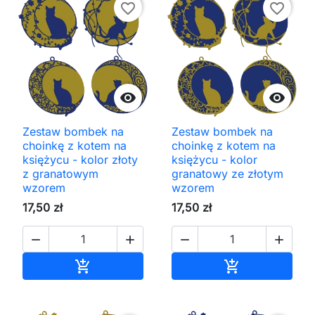
favorite_border
favorite_border


Zestaw bombek na
Zestaw bombek na
choinkę z kotem na
choinkę z kotem na
księżycu - kolor złoty
księżycu - kolor
z granatowym
granatowy ze złotym
wzorem
wzorem
17,50 zł
17,50 zł




Dodaj do koszyka
Dodaj do kos

