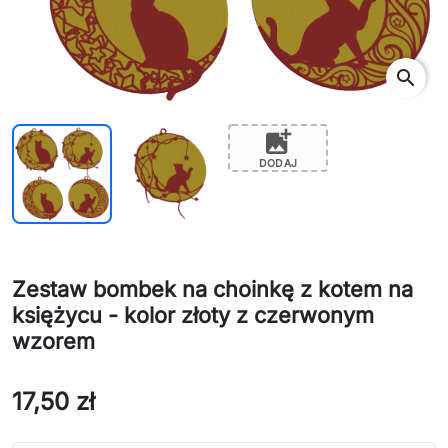
search
add_photo_alternate
DODAJ
Zestaw bombek na choinkę z kotem na
księżycu - kolor złoty z czerwonym
wzorem
17,50 zł