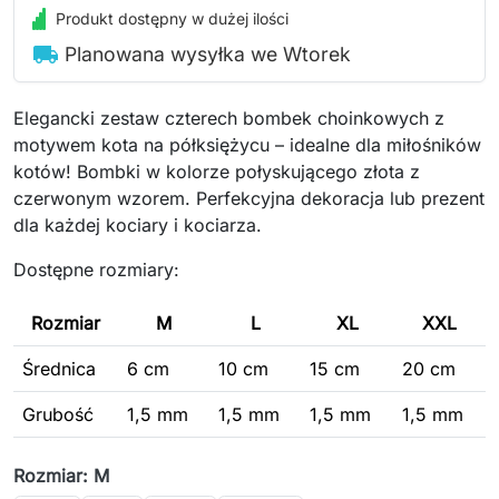
Produkt dostępny w dużej ilości
local_shipping
Planowana wysyłka we Wtorek
Elegancki zestaw czterech bombek choinkowych z
motywem kota na półksiężycu – idealne dla miłośników
kotów! Bombki w kolorze połyskującego złota z
czerwonym wzorem. Perfekcyjna dekoracja lub prezent
dla każdej kociary i kociarza.
Dostępne rozmiary:
Rozmiar
M
L
XL
XXL
Średnica
6 cm
10 cm
15 cm
20 cm
Grubość
1,5 mm
1,5 mm
1,5 mm
1,5 mm
Rozmiar: M