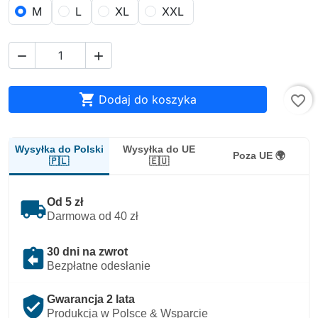
M
L
XL
XXL



Dodaj do koszyka
favorite_border
Wysyłka do Polski
Wysyłka do UE
Poza UE 🌍
🇵🇱
🇪🇺
local_shipping
Od 5 zł
Darmowa od 40 zł
assignment_return
30 dni na zwrot
Bezpłatne odesłanie
verified_user
Gwarancja 2 lata
Produkcja w Polsce & Wsparcie