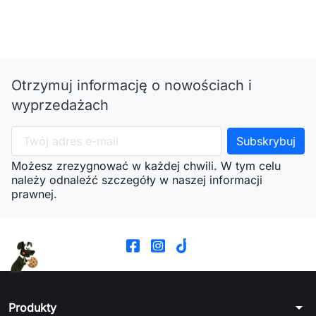
Otrzymuj informację o nowościach i
wyprzedażach
Możesz zrezygnować w każdej chwili. W tym celu
należy odnaleźć szczegóły w naszej informacji
prawnej.
arrow_drop_down
Produkty