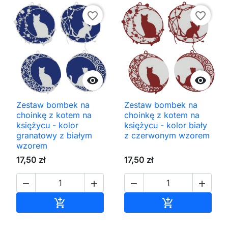
favorite_border
favorite_border


Zestaw bombek na
Zestaw bombek na
choinkę z kotem na
choinkę z kotem na
księżycu - kolor
księżycu - kolor biały
granatowy z białym
z czerwonym wzorem
wzorem
17,50 zł
17,50 zł




Dodaj do koszyka
Dodaj do kos

