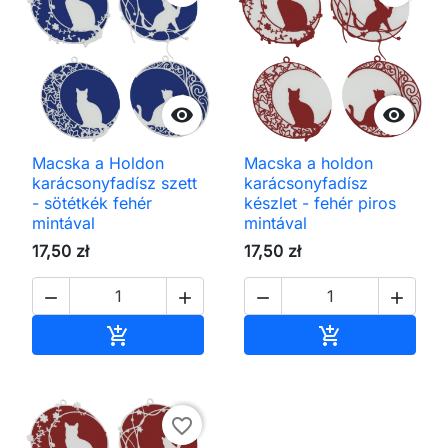


Macska a Holdon
Macska a holdon
karácsonyfadísz szett
karácsonyfadísz
- sötétkék fehér
készlet - fehér piros
mintával
mintával
17,50 zł
17,50 zł




Kosárba
Kosárba


favorite_border