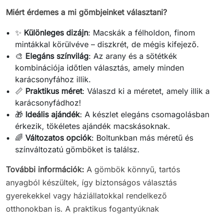
Miért érdemes a mi gömbjeinket választani?
✨
Különleges dizájn
: Macskák a félholdon, finom
mintákkal körülvéve – diszkrét, de mégis kifejező.
🎨
Elegáns színvilág
: Az arany és a sötétkék
kombinációja időtlen választás, amely minden
karácsonyfához illik.
📏
Praktikus méret
: Válaszd ki a méretet, amely illik a
karácsonyfádhoz!
🎁
Ideális ajándék
: A készlet elegáns csomagolásban
érkezik, tökéletes ajándék macskásoknak.
🌈
Változatos opciók
: Boltunkban más méretű és
színváltozatú gömböket is találsz.
További információk:
A gömbök könnyű, tartós
anyagból készültek, így biztonságos választás
gyerekekkel vagy háziállatokkal rendelkező
otthonokban is. A praktikus fogantyúknak