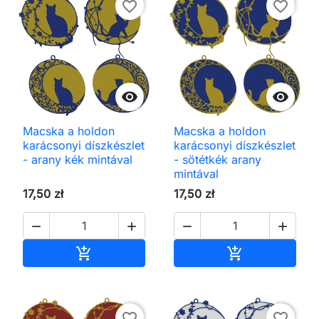
favorite_border
favorite_border


Macska a holdon
Macska a holdon
karácsonyi díszkészlet
karácsonyi díszkészlet
- arany kék mintával
- sötétkék arany
mintával
17,50 zł
17,50 zł




Kosárba
Kosárba


favorite_border
favorite_border