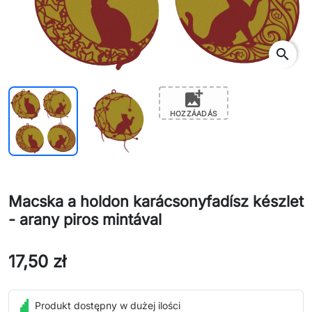
search
add_photo_alternate
HOZZÁADÁS
Macska a holdon karácsonyfadísz készlet
- arany piros mintával
17,50 zł
Produkt dostępny w dużej ilości