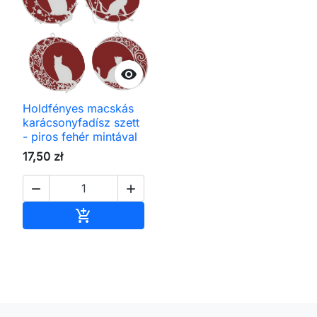

Holdfényes macskás
karácsonyfadísz szett
- piros fehér mintával
17,50 zł


Kosárba
