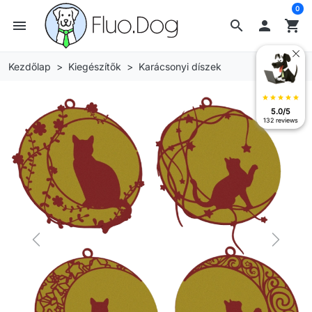
0
menu
search

shopping_cart
Kezdőlap
Kiegészítők
Karácsonyi díszek
star
star
star
star
star
5.0/5
132 reviews
Previous
Next