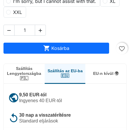
I'm sorry, but I cannot assist with that.
XL
XXL



Kosárba
favorite_border
Szállítás
Szállítás az EU-ba
Lengyelországba
EU-n kívül 🌍
🇪🇺
🇵🇱
public
9,50 EUR-tól
Ingyenes 40 EUR-tól
replay
30 nap a visszatérítésre
Standard eljárások