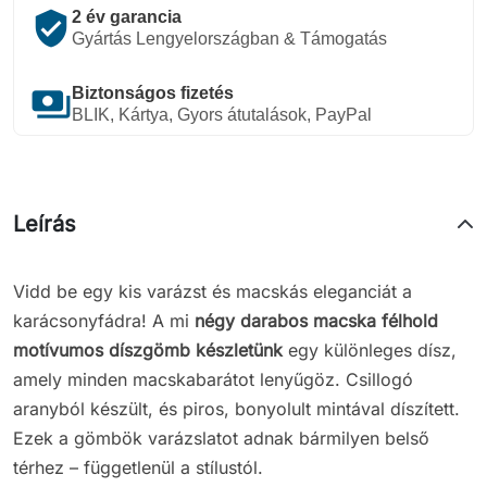
verified_user
2 év garancia
Gyártás Lengyelországban & Támogatás
payments
Biztonságos fizetés
BLIK, Kártya, Gyors átutalások, PayPal
Leírás
Vidd be egy kis varázst és macskás eleganciát a
karácsonyfádra! A mi
négy darabos macska félhold
motívumos díszgömb készletünk
egy különleges dísz,
amely minden macskabarátot lenyűgöz. Csillogó
aranyból készült, és piros, bonyolult mintával díszített.
Ezek a gömbök varázslatot adnak bármilyen belső
térhez – függetlenül a stílustól.