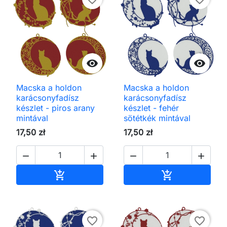


Macska a holdon
Macska a holdon
karácsonyfadísz
karácsonyfadísz
készlet - piros arany
készlet - fehér
mintával
sötétkék mintával
17,50 zł
17,50 zł




Kosárba
Kosárba


favorite_border
favorite_border