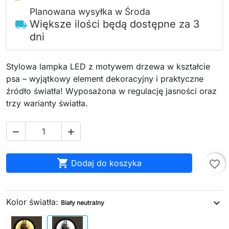
Planowana wysyłka w Środa
Większe ilości będą dostępne za 3
local_shipping
dni
Stylowa lampka LED z motywem drzewa w kształcie
psa – wyjątkowy element dekoracyjny i praktyczne
źródło światła! Wyposażona w regulację jasności oraz
trzy warianty światła.



Dodaj do koszyka
favorite_border
Kolor światła:
expand_more
Biały neutralny