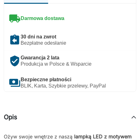
local_shipping
Darmowa dostawa
assignment_return
30 dni na zwrot
Bezpłatne odesłanie
verified_user
Gwarancja 2 lata
Produkcja w Polsce & Wsparcie
payments
Bezpieczne płatności
BLIK, Karta, Szybkie przelewy, PayPal
Opis
Ożyw swoje wnętrze z naszą
lampką LED z motywem