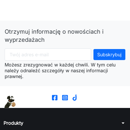
Otrzymuj informację o nowościach i
wyprzedażach
Możesz zrezygnować w każdej chwili. W tym celu
należy odnaleźć szczegóły w naszej informacji
prawnej.
arrow_drop_down
Produkty