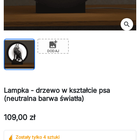
search
add_photo_alternate
DODAJ
Lampka - drzewo w kształcie psa
(neutralna barwa światła)
109,00 zł
Zostały tylko 4 sztuki