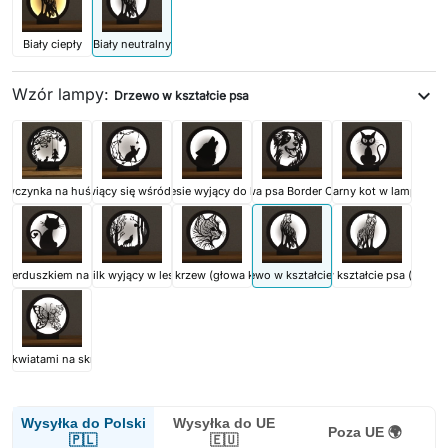
Biały ciepły
Biały neutralny
Wzór lampy:
expand_more
Drzewo w kształcie psa
iewczynka na huśtawce
Kot bawiący się wśród gwiazd
Wilk w lesie wyjący do księżyca
Głowa psa Border Collie
Czarny kot w lampie
z serduszkiem na ogonie
Wilk wyjący w lesie
Koci krzew (głowa kota)
Drzewo w kształcie psa
Drzewo w kształcie psa (przod
 z kwiatami na skrzydłach
Wysyłka do Polski
Wysyłka do UE
Poza UE 🌍
🇵🇱
🇪🇺