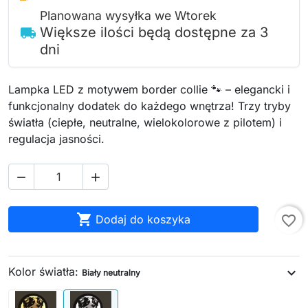
Planowana wysyłka we Wtorek
Większe ilości będą dostępne za 3
local_shipping
dni
Lampka LED z motywem border collie 🐾 – elegancki i
funkcjonalny dodatek do każdego wnętrza! Trzy tryby
światła (ciepłe, neutralne, wielokolorowe z pilotem) i
regulacja jasności.



Dodaj do koszyka
favorite_border
Kolor światła:
expand_more
Biały neutralny