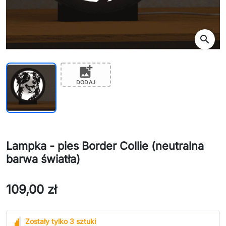
search
add_photo_alternate
DODAJ
Lampka - pies Border Collie (neutralna
barwa światła)
109,00 zł
Zostały tylko 3 sztuki