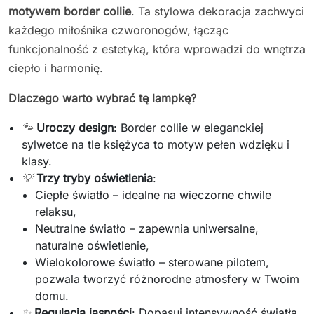
motywem border collie
. Ta stylowa dekoracja zachwyci
każdego miłośnika czworonogów, łącząc
funkcjonalność z estetyką, która wprowadzi do wnętrza
ciepło i harmonię.
Dlaczego warto wybrać tę lampkę?
🐾
Uroczy design
: Border collie w eleganckiej
sylwetce na tle księżyca to motyw pełen wdzięku i
klasy.
💡
Trzy tryby oświetlenia
:
Ciepłe światło – idealne na wieczorne chwile
relaksu,
Neutralne światło – zapewnia uniwersalne,
naturalne oświetlenie,
Wielokolorowe światło – sterowane pilotem,
pozwala tworzyć różnorodne atmosfery w Twoim
domu.
✨
Regulacja jasności
: Dopasuj intensywność światła