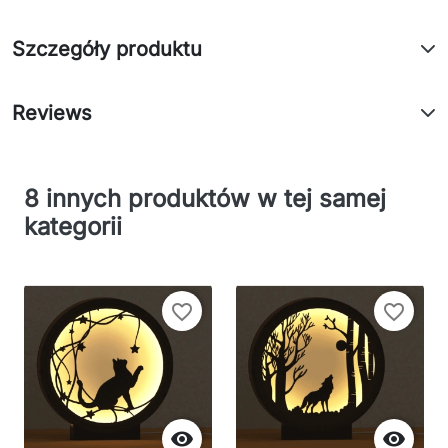
Szczegóły produktu
Reviews
8 innych produktów w tej samej
kategorii
favorite_border
favorite_border

