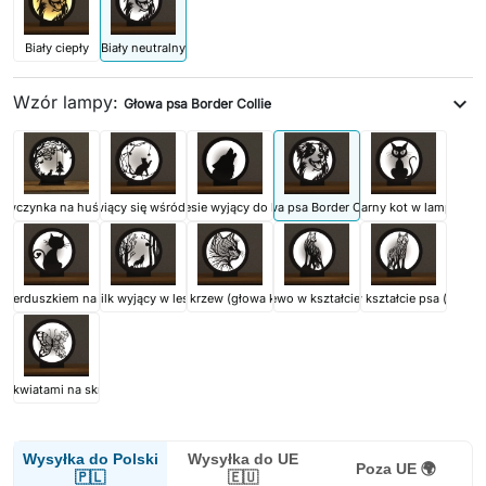
Biały ciepły
Biały neutralny
Wzór lampy:
expand_more
Głowa psa Border Collie
iewczynka na huśtawce
Kot bawiący się wśród gwiazd
Wilk w lesie wyjący do księżyca
Głowa psa Border Collie
Czarny kot w lampie
z serduszkiem na ogonie
Wilk wyjący w lesie
Koci krzew (głowa kota)
Drzewo w kształcie psa
Drzewo w kształcie psa (przod
 z kwiatami na skrzydłach
Wysyłka do Polski
Wysyłka do UE
Poza UE 🌍
🇵🇱
🇪🇺