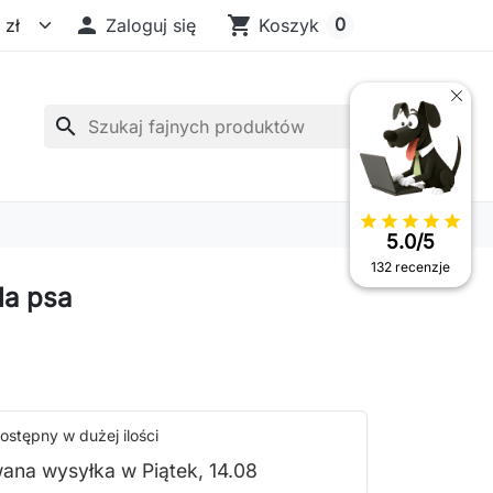

shopping_cart
0
Zaloguj się
Koszyk
search
star
star
star
star
star
5.0/5
132 recenzje
la psa
ostępny w dużej ilości
ana wysyłka w Piątek, 14.08