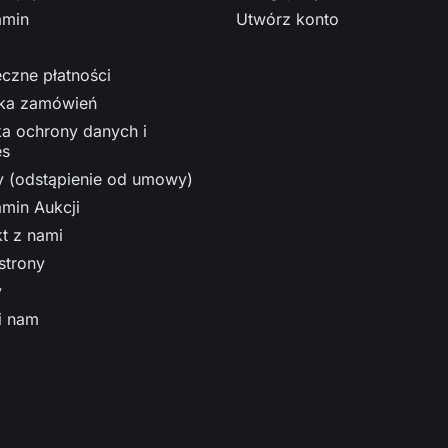
amin
Utwórz konto
czne płatności
ka zamówień
ka ochrony danych i
es
y (odstąpienie od umowy)
min Aukcji
t z nami
strony
y
i nam