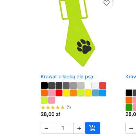
favorite_border
Krawat z łapką dla psa
Kraw

Szybki podgląd
star
star
star
star
star
(1)
28,00 zł
28,0




Dodaj do koszyka