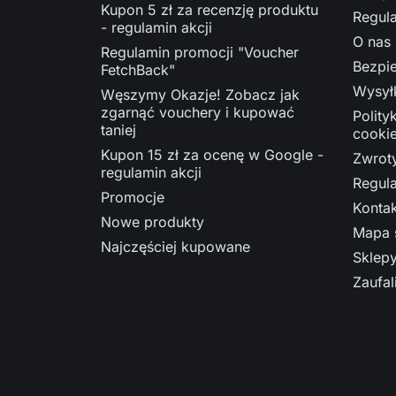
Kupon 5 zł za recenzję produktu
Regul
- regulamin akcji
O nas
Regulamin promocji "Voucher
Bezpie
FetchBack"
Wysył
Węszymy Okazje! Zobacz jak
zgarnąć vouchery i kupować
Polity
taniej
cooki
Kupon 15 zł za ocenę w Google -
Zwrot
regulamin akcji
Regula
Promocje
Kontak
Nowe produkty
Mapa 
Najczęściej kupowane
Sklep
Zaufal