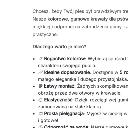
Chcesz, żeby Twój pies był prawdziwym t
Nasze
kolorowe, gumowe krawaty dla psó
miękkiej i odpornej na zabrudzenia gumy, są
praktyczne.
Dlaczego warto je mieć?
🎨
Bogactwo kolorów
: Wybieraj spośród
charakteru swojego pupila.
📏
Idealne dopasowanie
: Dostępne w
5 r
małego elegantka i dużego przystojniaka
🐕
Łatwy montaż
: Żadnych skomplikowan
obrożę przez dwa otwory w krawacie.
💪
Elastyczność
: Dzięki rozciągliwej gum
zamocowaną na stałe klamrą.
🧼
Prosta pielęgnacja
: Myjesz w ciepłej 
i gotowe!
💦
Odporność na wodę
: Nasze gumowe kr