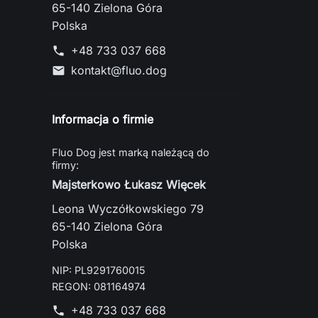
65-140 Zielona Góra
Polska
+48 733 037 668
phone
kontakt@fluo.dog
mail
Informacja o firmie
Fluo Dog jest marką należącą do
firmy:
Majsterkowo Łukasz Więcek
Leona Wyczółkowskiego 79
65-140 Zielona Góra
Polska
NIP: PL9291760015
REGON: 081164974
+48 733 037 668
phone