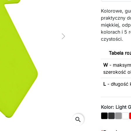
Kolorowe, gu
praktyczny d
miękkiej, od
kolorach i 5 
Next
czystości.
Tabela r
W
- maksym
szerokość o
L
- długość 
Kolor: Light 
Black
Graphite
Gray
Whi
search