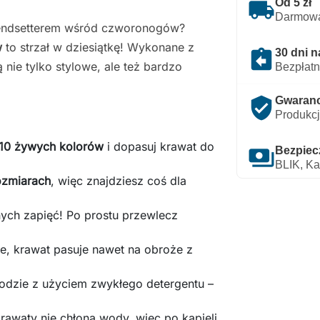
local_shipping
Od 5 zł
Darmowa
rendsetterem wśród czworonogów?
w
to strzał w dziesiątkę! Wykonane z
assignment_return
30 dni n
 nie tylko stylowe, ale też bardzo
Bezpłatn
verified_user
Gwarancj
Produkcj
10 żywych kolorów
i dopasuj krawat do
payments
Bezpiec
BLIK, Ka
ozmiarach
, więc znajdziesz coś dla
.
ych zapięć! Po prostu przewlecz
ie, krawat pasuje nawet na obroże z
wodzie z użyciem zwykłego detergentu –
awaty nie chłoną wody, więc po kąpieli