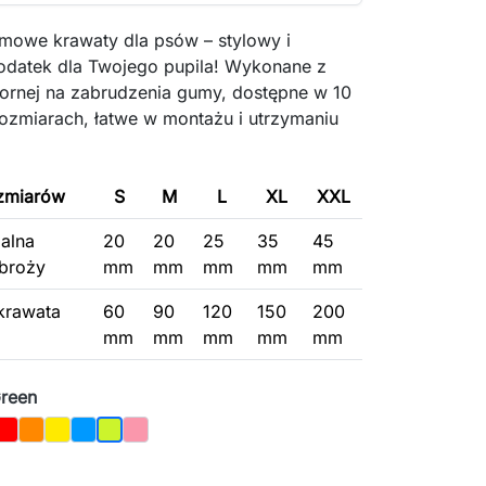
mowe krawaty dla psów – stylowy i
odatek dla Twojego pupila! Wykonane z
pornej na zabrudzenia gumy, dostępne w 10
rozmiarach, łatwe w montażu i utrzymaniu
ozmiarów
S
M
L
XL
XXL
alna
20
20
25
35
45
broży
mm
mm
mm
mm
mm
krawata
60
90
120
150
200
mm
mm
mm
mm
mm
Green
te
Red
Orange
Yellow
Blue
Pink
Light Green