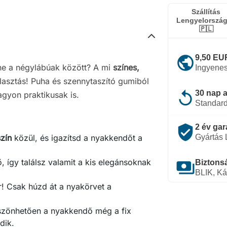
Szállítás
Lengyelorszá
🇵🇱
public
9,50 EUR
nne a négylábúak között? A mi
színes,
Ingyenes
lasztás! Puha és szennytaszító gumiból
replay
30 nap a
agyon praktikusak is.
Standard
verified_user
2 év gar
szín
közül, és igazítsd a nyakkendőt a
Gyártás
, így találsz valamit a kis elegánsoknak
payments
Biztonsá
BLIK, Ká
r! Csak húzd át a nyakörvet a
szönhetően a nyakkendő még a fix
dik.