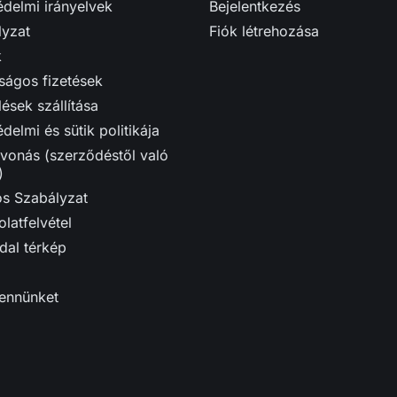
delmi irányelvek
Bejelentkezés
lyzat
Fiók létrehozása
k
ságos fizetések
ések szállítása
delmi és sütik politikája
vonás (szerződéstől való
)
ós Szabályzat
latfelvétel
dal térkép
bennünket