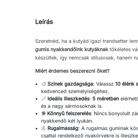
Leírás
Szeretnéd, ha a kutyád igazi trendsetter le
gumis nyakkendőink kutyáknak
tökéletes vá
készültek, így nemcsak stílusosak, hanem n
Miért érdemes beszerezni őket?
🎨
Színek gazdagsága
: Válassz
10 élénk 
kedvenced személyiségéhez.
📏
Ideális illeszkedés
:
5 méretben
elérhető
és a nagy sármosoknak is.
🐕
Könnyű felszerelés
: Nincs bonyolult zá
nyakkendő két lyukán.
💪
Rugalmasság
: A rugalmas guminak kö
csattal rendelkező nyakörvekre is illeszke