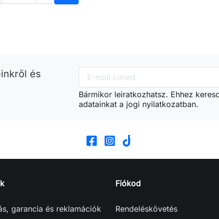
Kosárba
inkről és
Bármikor leiratkozhatsz. Ehhez keres
adatainkat a jogi nyilatkozatban.
k
Fiókod
tás, garancia és reklamációk
Rendeléskövetés