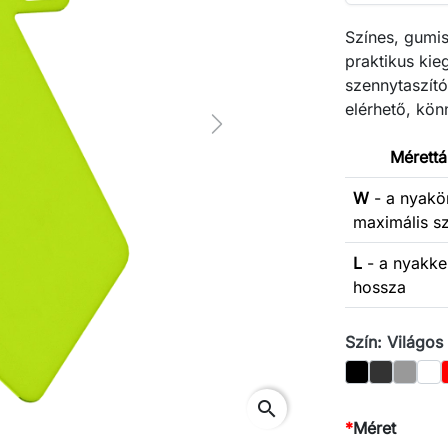
Színes, gumis
praktikus kie
szennytaszító
elérhető, könn
Next
Mérettá
W
- a nyakö
maximális s
L
- a nyakk
hossza
Szín: Világos
Fekete
Grafit
Szürke
Feh
search
*
Méret