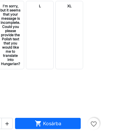
I'm sorry,
L
XL
but it seems
that your
message is
incomplete.
Could you
please
provide the
Polish text
that you
would like
me to
translate
into
Hungarian?

Kosárba
favorite_border
