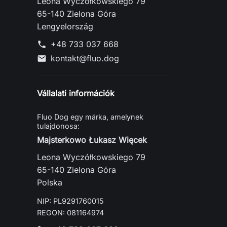
Leona Wyczółkowskiego 79
65-140 Zielona Góra
Lengyelország
+48 733 037 668
phone
kontakt@fluo.dog
mail
Vállalati információk
Fluo Dog egy márka, amelynek
tulajdonosa:
Majsterkowo Łukasz Więcek
Leona Wyczółkowskiego 79
65-140 Zielona Góra
Polska
NIP: PL9291760015
REGON: 081164974