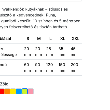
 nyakkendők kutyáknak – stílusos és
gészítő a kedvencednek! Puha,
 gumiból készült, 10 színben és 5 méretben
yen felszerelhető és tisztán tartható.
blázat
S
M
L
XL
XXL
rv
20
20
25
35
45
zélessége
mm
mm
mm
mm
mm
endő
60
90
120
150
200
mm
mm
mm
mm
mm
 Zöld
ér
Piros
Narancs
Sárga
Kék
Rózsaszín
Világos Zöld