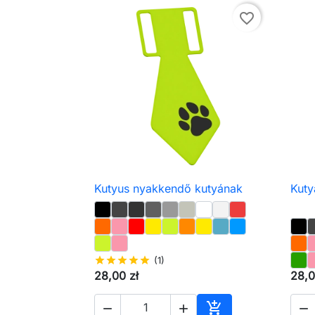
favorite_border
Kutyus nyakkendő kutyának
Kuty

Előnézet
star
star
star
star
star
(1)
28,00 zł
28,0



