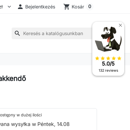

shopping_cart
0
Bejelentkezés
Kosár
search
star
star
star
star
star
5.0/5
132 reviews
akkendő
ostępny w dużej ilości
ana wysyłka w Péntek, 14.08