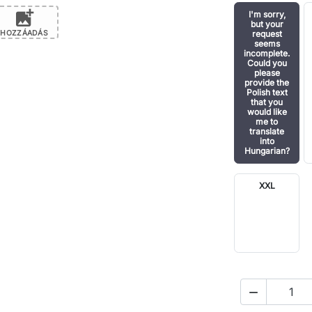
add_photo_alternate
I'm sorry,
but your
HOZZÁADÁS
request
seems
incomplete.
Could you
please
provide the
Polish text
that you
would like
me to
translate
into
Hungarian?
XXL
