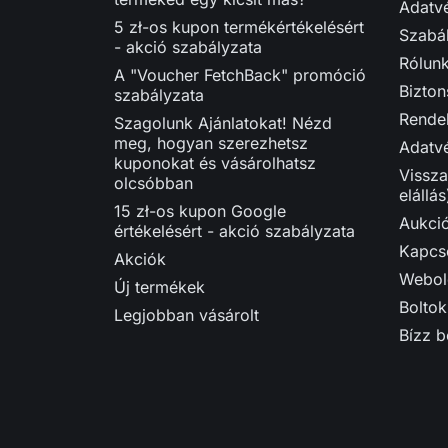
Adatvé
5 zł-os kupon termékértékelésért
Szabá
- akció szabályzata
Rólun
A "Voucher FetchBack" promóció
Bizton
szabályzata
Rendel
Szagolunk Ajánlatokat! Nézd
meg, hogyan szerezhetsz
Adatvé
kuponokat és vásárolhatsz
Vissza
olcsóbban
elállás
15 zł-os kupon Google
Aukci
értékelésért - akció szabályzata
Kapcso
Akciók
Webol
Új termékek
Boltok
Legjobban vásárolt
Bízz 