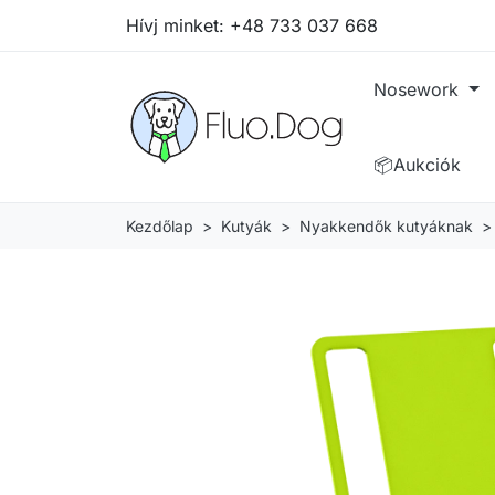
Hívj minket:
+48 733 037 668
Nosework
📦Aukciók
Kezdőlap
Kutyák
Nyakkendők kutyáknak