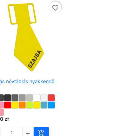
favorite_border
ás névtáblás nyakkendő

Előnézet
0 zł

