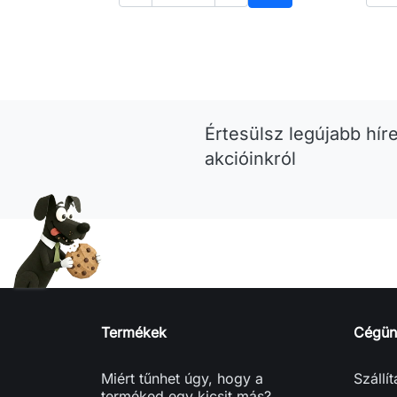
Kosárba
Értesülsz legújabb híre
akcióinkról
Termékek
Cégün
Miért tűnhet úgy, hogy a
Szállí
terméked egy kicsit más?