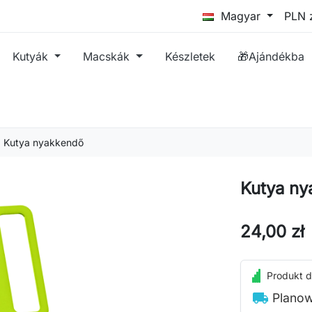
Magyar
Kutyák
Macskák
Készletek
🎁Ajándékba
Kutya nyakkendő
Kutya ny
24,00 zł
Produkt d
local_shipping
Planow