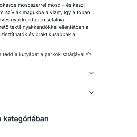
zokásos mosószerrel mosd – és kész!
 szívják magukba a vizet, így a tóban
edves nyakkendőben sétálnia.
hető textil nyakkendőkkel ellentétben a
isztíthatók és praktikusabbak a
s tedd a kutyádat a parkok sztárjává! 🐶
 kategóriában