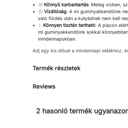
🧼
Könnyű karbantartás
: Meleg vízben, s
💦
Vízállóság
: A mi guminyakkendőink nem
való fürdés után a kutyádnak nem kell n
✨
Könnyen tisztán tartható
: A piacon elér
mi guminyakkendőink sokkal könnyebben t
mindennapokban.
Adj egy kis stílust a mindennapi sétákhoz, é
Termék részletek
Reviews
2 hasonló termék ugyanazon