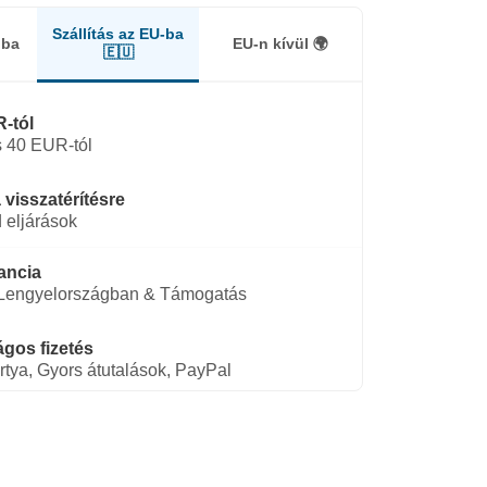
Szállítás az EU-ba
gba
EU-n kívül 🌍
🇪🇺
-tól
 40 EUR-tól
 visszatérítésre
 eljárások
ancia
 Lengyelországban & Támogatás
gos fizetés
rtya, Gyors átutalások, PayPal