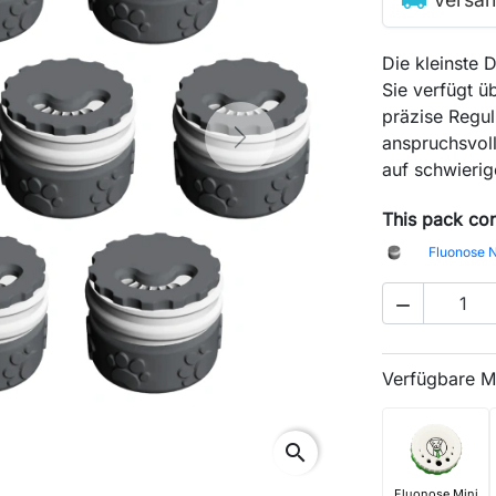
Die kleinste
Sie verfügt ü
präzise Reguli
anspruchsvol
Next
auf schwierig
This pack con

Verfügbare M
search
Fluonose Mini