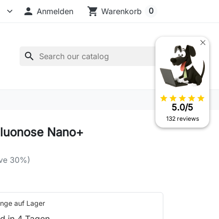

shopping_cart
0
Anmelden
Warenkorb
search
star
star
star
star
star
5.0/5
132 reviews
Fluonose Nano+
ve 30%)
nge auf Lager
d in 4 Tagen