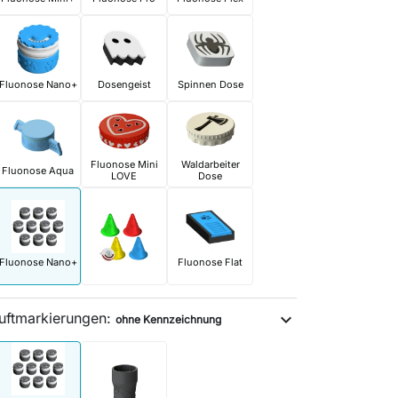
Fluonose Nano+
Dosengeist
Spinnen Dose
Fluonose Mini
Waldarbeiter
Fluonose Aqua
LOVE
Dose
Fluonose Nano+
Fluonose Flat
uftmarkierungen:
expand_more
ohne Kennzeichnung