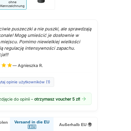
ohne
Kennzeichnung
ciwie puszeczki a nie puszki, ale sprawdzają
konale! Mogę umieścić je dosłownie w
miejscu. Pomimo niewielkiej wielkości
ją regulację intensywności zapachu.
a!!!
r
star
star
— Agnieszka R.
taj opinie użytkowników (1)
arrow_forward
djęcie do opinii –
otrzymasz voucher 5 zł!
Versand in die EU
olen
Außerhalb EU 🌍
🇪🇺