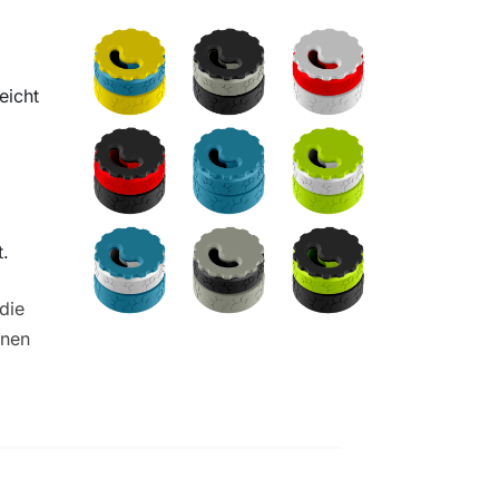
eicht
t.
die
onen