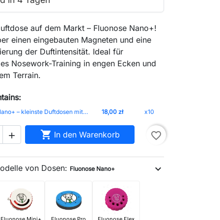
 Duftdose auf dem Markt – Fluonose Nano+!
ber einen eingebauten Magneten und eine
erung der Duftintensität. Ideal für
les Nosework-Training in engen Ecken und
em Terrain.
tains:
Fluonose Nano+ – kleinste Duftdosen mit integriertem Magnet und einstellbarer Duftintensität Deckel-Weiß Dose-Graphit
18,00 zł
x10

In den Warenkorb
favorite_border

odelle von Dosen:
expand_more
Fluonose Nano+
Fluonose Mini+
Fluonose Pro
Fluonose Flex