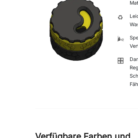
Mat
Lei
♻️
Was
Spe
🌬️
Ver
Dan
🎛️
Reg
Sch
Fäh
Verfügbare Farben und