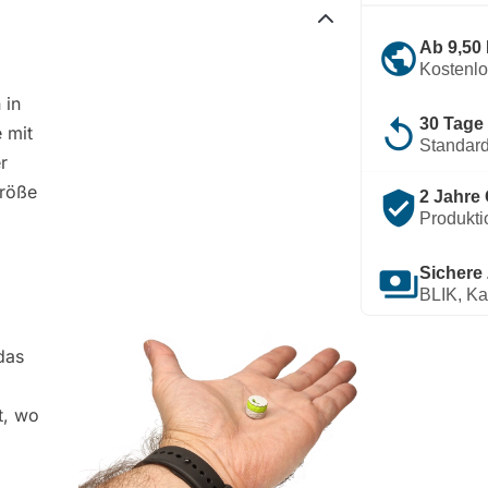
public
Ab 9,50
Kostenl
 in
replay
30 Tage
 mit
Standard
r
Größe
verified_user
2 Jahre 
Produkti
payments
Sichere
BLIK, Ka
das
t, wo