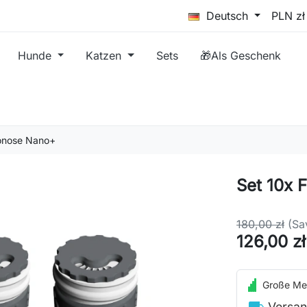
Deutsch
Hunde
Katzen
Sets
🎁Als Geschenk
uonose Nano+
Set 10x 
180,00 zł
(Sa
126,00 zł
Große Me
local_shipping
Versan