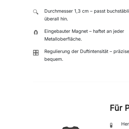
Durchmesser 1,3 cm – passt buchstäbl
🔍
überall hin.
Eingebauter Magnet – haftet an jeder
🧲
Metalloberfläche.
Regulierung der Duftintensität – präzis
🎛️
bequem.
Für P
Her
🧪