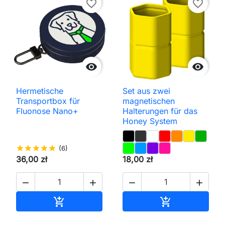
favorite_border
favorite_border


Hermetische
Set aus zwei
Transportbox für
magnetischen
Fluonose Nano+
Halterungen für das
Honey System
star
star
star
star
star
(6)
36,00 zł
18,00 zł




In den Warenkorb
In den Waren

