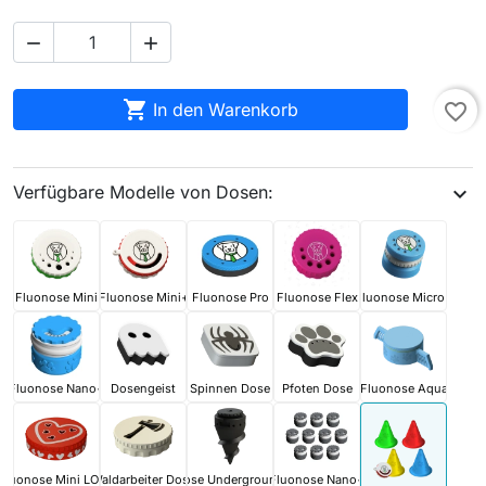



In den Warenkorb
favorite_border
Verfügbare Modelle von Dosen:
expand_more
Fluonose Mini
Fluonose Mini+
Fluonose Pro
Fluonose Flex
Fluonose Micro+
Fluonose Nano+
Dosengeist
Spinnen Dose
Pfoten Dose
Fluonose Aqua
Fluonose Mini LOVE
Waldarbeiter Dose
Fluonose Underground PRO
Fluonose Nano+