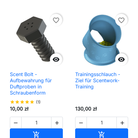
favorite_border
favorite_border


Scent Bolt -
Trainingsschlauch -
Aufbewahrung für
Ziel für Scentwork-
Duftproben in
Training
Schraubenform
star
star
star
star
star
(1)
10,00 zł
130,00 zł




In den Warenkorb
In den Waren

