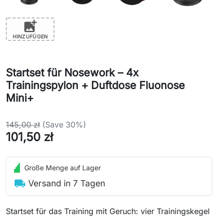
add_photo_alternate
HINZUFÜGEN
Startset für Nosework – 4x
Trainingspylon + Duftdose Fluonose
Mini+
145,00 zł
(Save 30%)
101,50 zł
Große Menge auf Lager
local_shipping
Versand in 7 Tagen
Startset für das Training mit Geruch: vier Trainingskegel