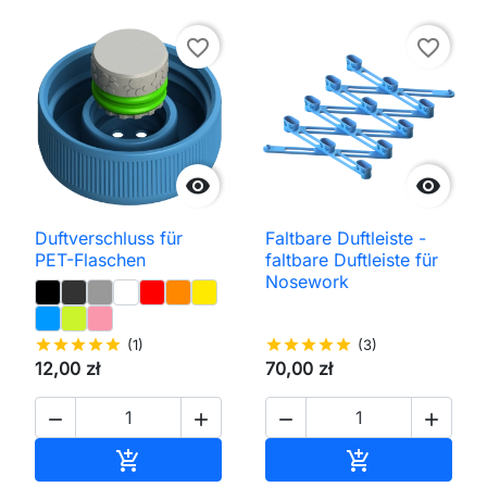
favorite_border
favorite_border


Duftverschluss für
Faltbare Duftleiste -
PET-Flaschen
faltbare Duftleiste für
Nosework
star
star
star
star
star
(1)
star
star
star
star
star
(3)
12,00 zł
70,00 zł




In den Warenkorb
In den Waren

