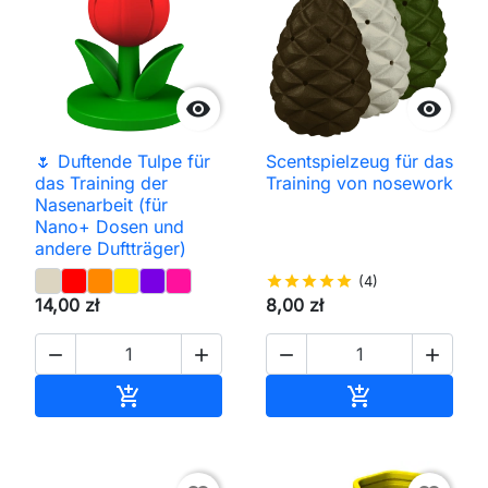


🌷 Duftende Tulpe für
Scentspielzeug für das
das Training der
Training von nosework
Nasenarbeit (für
Nano+ Dosen und
andere Duftträger)
star
star
star
star
star
(4)
14,00 zł
8,00 zł




In den Warenkorb
In den Waren

