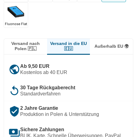
Fluonose Flat
Versand in die EU
Versand nach
Außerhalb EU 🌍
🇪🇺
Polen 🇵🇱
public
Ab 9,50 EUR
Kostenlos ab 40 EUR
replay
30 Tage Rückgaberecht
Standardverfahren
verified_user
2 Jahre Garantie
Produktion in Polen & Unterstützung
payments
Sichere Zahlungen
BLIK, Karte, Schnelle Überweisungen, PayPal