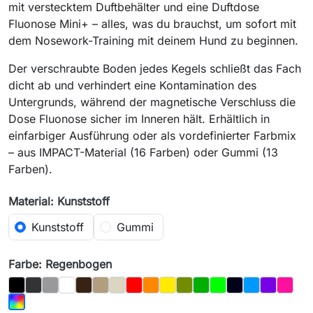
mit verstecktem Duftbehälter und eine Duftdose
Fluonose Mini+ – alles, was du brauchst, um sofort mit
dem Nosework-Training mit deinem Hund zu beginnen.
Der verschraubte Boden jedes Kegels schließt das Fach
dicht ab und verhindert eine Kontamination des
Untergrunds, während der magnetische Verschluss die
Dose Fluonose sicher im Inneren hält. Erhältlich in
einfarbiger Ausführung oder als vordefinierter Farbmix
– aus IMPACT-Material (16 Farben) oder Gummi (13
Farben).
Material: Kunststoff
Kunststoff
Gummi
Farbe: Regenbogen
Schwarz
Graphit
Grau
Weiß
Braun
Eiche
Knochen
Rot
Orange
Gelb
Olive
Dunkelgrün
Light_Green
Night_Sky
Blau
Lila
Magen
Regenbogen