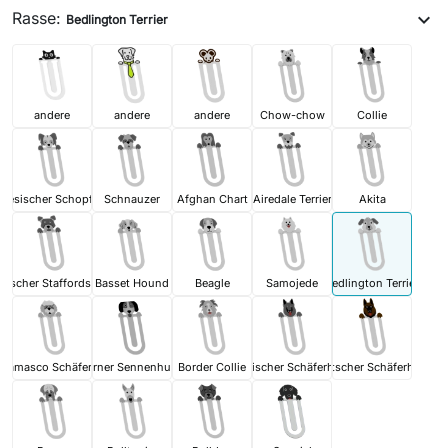
Rasse:
expand_more
Bedlington Terrier
andere
andere
andere
Chow-chow
Collie
inesischer Schopfhund
Schnauzer
Afghan Chart
Airedale Terrier
Akita
ischer Staffordshire Terrier
Basset Hound
Beagle
Samojede
Bedlington Terrier
rgamasco Schäferhund
Berner Sennenhund
Border Collie
Belgischer Schäferhund
Deutscher Schäferhund