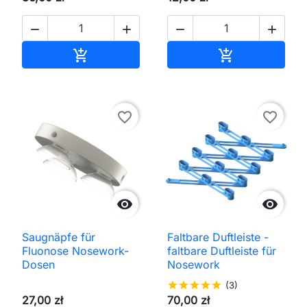




In den Warenkorb
In den Waren


favorite_border
favorite_border


Saugnäpfe für
Faltbare Duftleiste -
Fluonose Nosework-
faltbare Duftleiste für
Dosen
Nosework
star
star
star
star
star
(3)
27,00 zł
70,00 zł