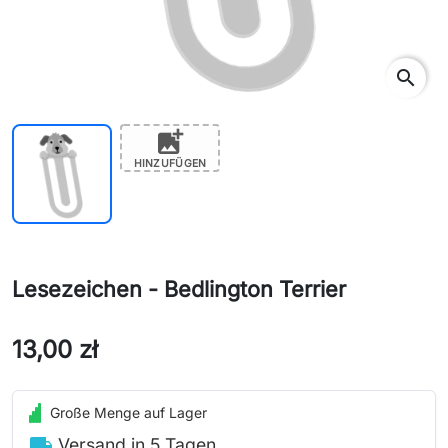
search
add_photo_alternate
HINZUFÜGEN
Lesezeichen - Bedlington Terrier
13,00 zł
Große Menge auf Lager
local_shipping
Versand in 5 Tagen