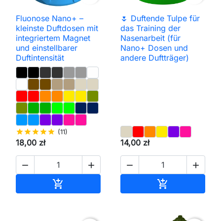
Fluonose Nano+ –
🌷 Duftende Tulpe für
kleinste Duftdosen mit
das Training der
integriertem Magnet
Nasenarbeit (für
und einstellbarer
Nano+ Dosen und
Duftintensität
andere Duftträger)
star
star
star
star
star
(11)
18,00 zł
14,00 zł




In den Warenkorb
In den Waren

