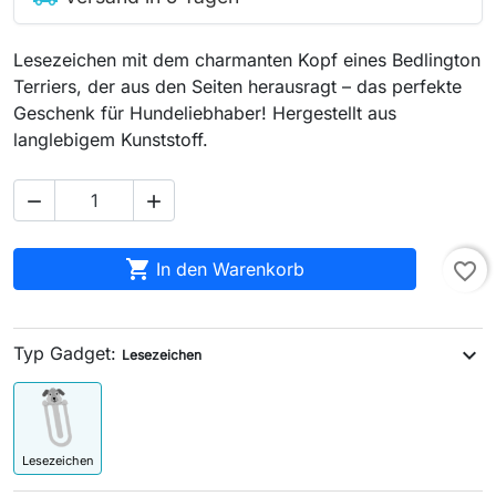
Lesezeichen mit dem charmanten Kopf eines Bedlington
Terriers, der aus den Seiten herausragt – das perfekte
Geschenk für Hundeliebhaber! Hergestellt aus
langlebigem Kunststoff.



In den Warenkorb
favorite_border
Typ Gadget:
expand_more
Lesezeichen
Lesezeichen