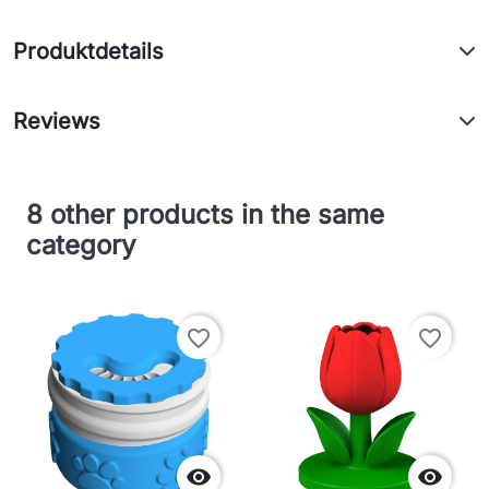
Produktdetails
Reviews
8 other products in the same
category
favorite_border
favorite_border

