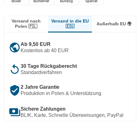
Boxer
Bullterrier
Bulldog
Spaniel
Versand in die EU
Versand nach
Außerhalb EU 🌍
🇪🇺
Polen 🇵🇱
public
Ab 9,50 EUR
Kostenlos ab 40 EUR
replay
30 Tage Rückgaberecht
Standardverfahren
verified_user
2 Jahre Garantie
Produktion in Polen & Unterstützung
payments
Sichere Zahlungen
BLIK, Karte, Schnelle Überweisungen, PayPal