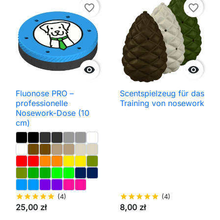
favorite_border
favorite_border


Fluonose PRO –
Scentspielzeug für das
professionelle
Training von nosework
Nosework-Dose (10
cm)
star
star
star
star
star
(4)
star
star
star
star
star
(4)
25,00 zł
8,00 zł