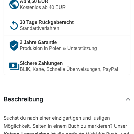
public
Ab 9,50 EUR
Kostenlos ab 40 EUR
replay
30 Tage Rückgaberecht
Standardverfahren
verified_user
2 Jahre Garantie
Produktion in Polen & Unterstützung
payments
Sichere Zahlungen
BLIK, Karte, Schnelle Überweisungen, PayPal
Beschreibung
Suchst du nach einer einzigartigen und lustigen
Möglichkeit, Seiten in einem Buch zu markieren? Unser
Katzen-Lesezeichen
ist die perfekte Wahl für Buch- und