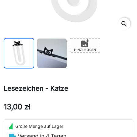
search
add_photo_alternate
HINZUFÜGEN
Lesezeichen - Katze
13,00 zł
Große Menge auf Lager
local_shipping
Versand in 4 Tagen