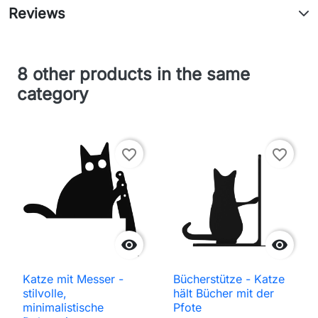
Reviews
8 other products in the same
category
favorite_border
favorite_border


Katze mit Messer -
Bücherstütze - Katze
stilvolle,
hält Bücher mit der
minimalistische
Pfote