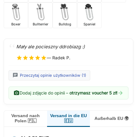
Boxer
Bullterrier
Bulldog
Spaniel
Mały ale pocieszny ddrobiazg :)
star
star
star
star
star
— Radek P.
chat
Przeczytaj opinie użytkowników (1)
photo_camera
arrow_forward
Dodaj zdjęcie do opinii –
otrzymasz voucher 5 zł!
Versand in die EU
Versand nach
Außerhalb EU 🌍
🇪🇺
Polen 🇵🇱