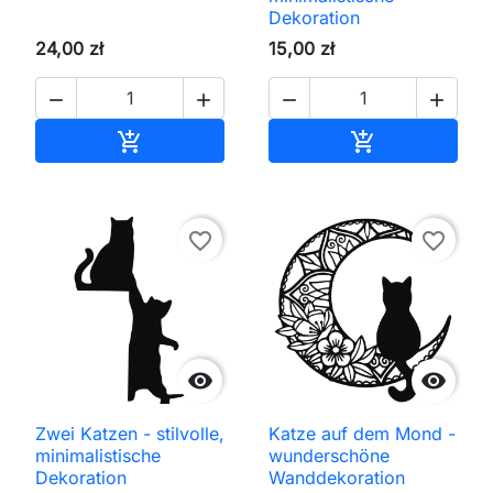
Dekoration
24,00 zł
15,00 zł




In den Warenkorb
In den Waren


favorite_border
favorite_border


Zwei Katzen - stilvolle,
Katze auf dem Mond -
minimalistische
wunderschöne
Dekoration
Wanddekoration