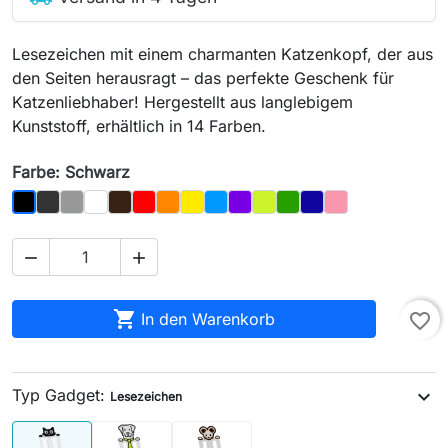
Lesezeichen mit einem charmanten Katzenkopf, der aus
den Seiten herausragt – das perfekte Geschenk für
Katzenliebhaber! Hergestellt aus langlebigem
Kunststoff, erhältlich in 14 Farben.
Farbe: Schwarz
Graphit
Grau
Weiß
Braun
Rot
Orange
Gelb
Blau
Lila
Hellgrün
Grün
Marineblau
Rosa
Schwarz



In den Warenkorb
favorite_border
Typ Gadget:
expand_more
Lesezeichen