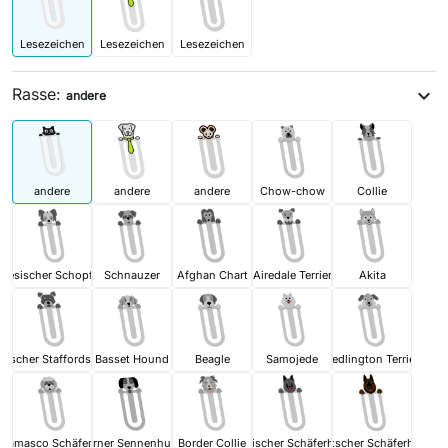
Lesezeichen
Lesezeichen
Lesezeichen
Rasse:
expand_more
andere
andere
andere
andere
Chow-chow
Collie
inesischer Schopfhund
Schnauzer
Afghan Chart
Airedale Terrier
Akita
ischer Staffordshire Terrier
Basset Hound
Beagle
Samojede
Bedlington Terrier
rgamasco Schäferhund
Berner Sennenhund
Border Collie
Belgischer Schäferhund
Deutscher Schäferhund