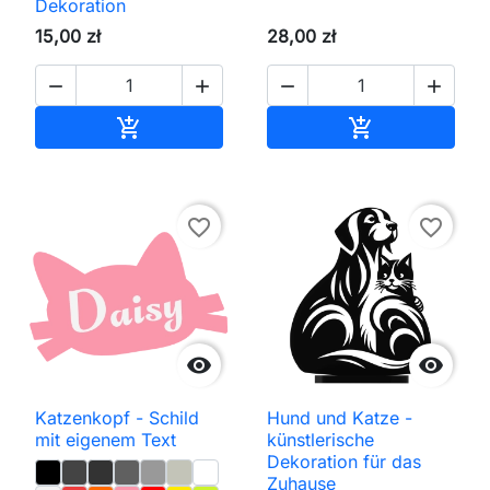
Dekoration
15,00 zł
28,00 zł




In den Warenkorb
In den Waren


favorite_border
favorite_border


Katzenkopf - Schild
Hund und Katze -
mit eigenem Text
künstlerische
Dekoration für das
Zuhause