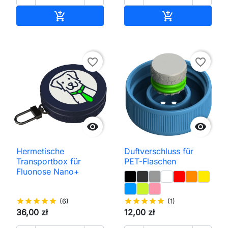
In den Warenkorb
In den Waren


favorite_border
favorite_border


Hermetische
Duftverschluss für
Transportbox für
PET-Flaschen
Fluonose Nano+
star
star
star
star
star
(6)
star
star
star
star
star
(1)
36,00 zł
12,00 zł