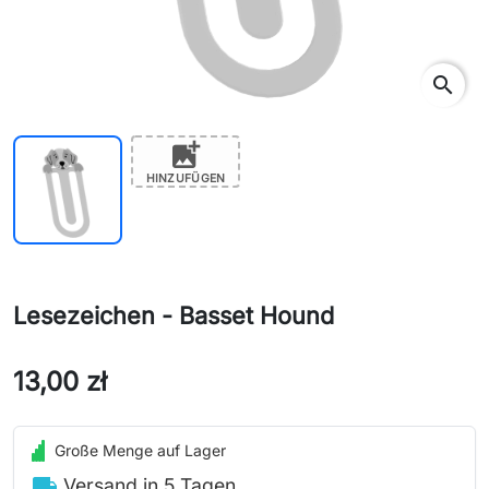
search
add_photo_alternate
HINZUFÜGEN
Lesezeichen - Basset Hound
13,00 zł
Große Menge auf Lager
local_shipping
Versand in 5 Tagen