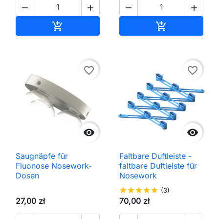




In den Warenkorb
In den Waren


favorite_border
favorite_border


Saugnäpfe für
Faltbare Duftleiste -
Fluonose Nosework-
faltbare Duftleiste für
Dosen
Nosework
star
star
star
star
star
(3)
27,00 zł
70,00 zł