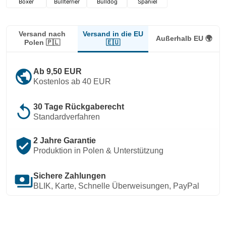
Boxer
Bullterrier
Bulldog
Spaniel
Versand in die EU
Versand nach
Außerhalb EU 🌍
🇪🇺
Polen 🇵🇱
public
Ab 9,50 EUR
Kostenlos ab 40 EUR
replay
30 Tage Rückgaberecht
Standardverfahren
verified_user
2 Jahre Garantie
Produktion in Polen & Unterstützung
payments
Sichere Zahlungen
BLIK, Karte, Schnelle Überweisungen, PayPal