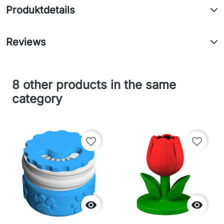
Produktdetails
Reviews
8 other products in the same
category
favorite_border
favorite_border

