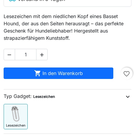
Lesezeichen mit dem niedlichen Kopf eines Basset
Hound, der aus den Seiten herausragt – das perfekte
Geschenk für Hundeliebhaber! Hergestellt aus
strapazierfähigem Kunststoff.



In den Warenkorb
favorite_border
Typ Gadget:
expand_more
Lesezeichen
Lesezeichen