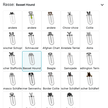
Rasse:
expand_more
Basset Hound
andere
andere
andere
Chow-chow
Collie
inesischer Schopfhund
Schnauzer
Afghan Chart
Airedale Terrier
Akita
ischer Staffordshire Terrier
Basset Hound
Beagle
Samojede
Bedlington Terrier
rgamasco Schäferhund
Berner Sennenhund
Border Collie
Belgischer Schäferhund
Deutscher Schäferhund