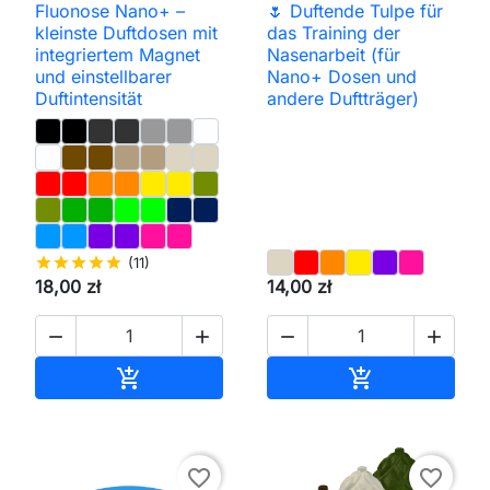
Fluonose Nano+ –
🌷 Duftende Tulpe für
kleinste Duftdosen mit
das Training der
integriertem Magnet
Nasenarbeit (für
und einstellbarer
Nano+ Dosen und
Duftintensität
andere Duftträger)
star
star
star
star
star
(11)
18,00 zł
14,00 zł




In den Warenkorb
In den Waren


favorite_border
favorite_border