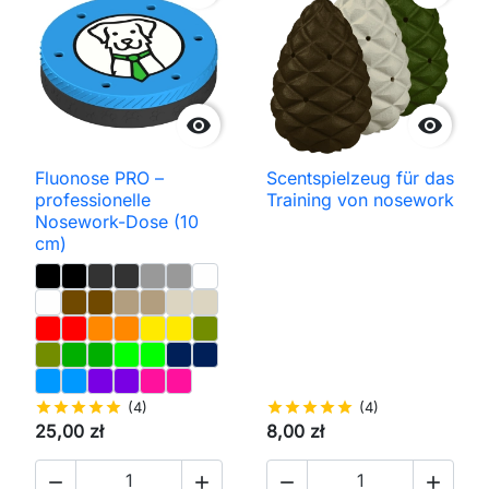


Fluonose PRO –
Scentspielzeug für das
professionelle
Training von nosework
Nosework-Dose (10
cm)
star
star
star
star
star
(4)
star
star
star
star
star
(4)
25,00 zł
8,00 zł



