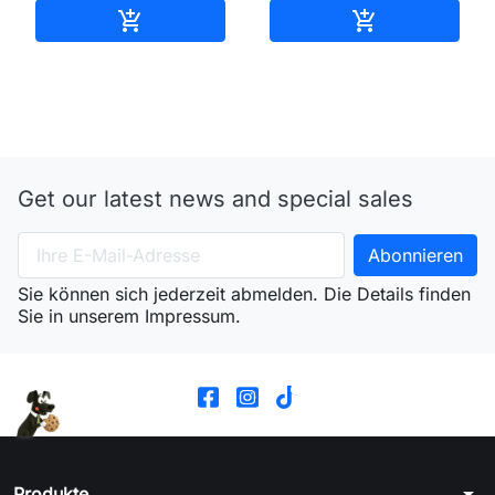
In den Warenkorb
In den Waren


Get our latest news and special sales
Sie können sich jederzeit abmelden. Die Details finden
Sie in unserem Impressum.
arrow_drop_down
Produkte