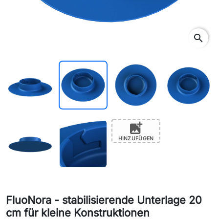
search
add_photo_alternate
HINZUFÜGEN
FluoNora - stabilisierende Unterlage 20
cm für kleine Konstruktionen