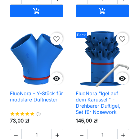
In den Warenkorb
In den Waren


Pack
favorite_border
favorite_border


FluoNora - Y-Stück für
FluoNora "Igel auf
modulare Duftnester
dem Karussell" -
Drehbarer Duftigel,
Set für Nosework
star
star
star
star
star
(1)
73,00 zł
145,00 zł



