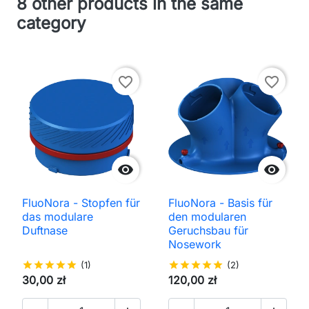
8 other products in the same
category
favorite_border
favorite_border


FluoNora - Stopfen für
FluoNora - Basis für
das modulare
den modularen
Duftnase
Geruchsbau für
Nosework
star
star
star
star
star
(1)
star
star
star
star
star
(2)
30,00 zł
120,00 zł