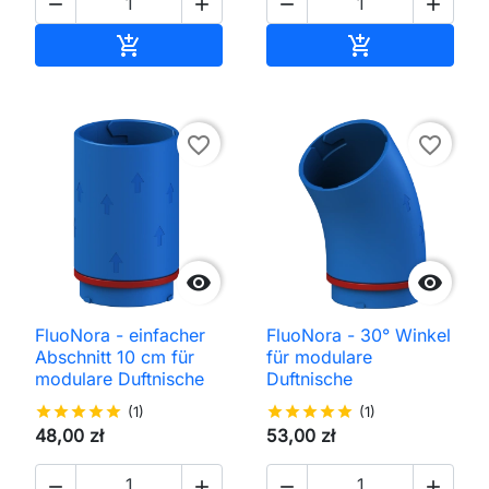




In den Warenkorb
In den Waren


favorite_border
favorite_border


FluoNora - einfacher
FluoNora - 30° Winkel
Abschnitt 10 cm für
für modulare
modulare Duftnische
Duftnische
star
star
star
star
star
(1)
star
star
star
star
star
(1)
48,00 zł
53,00 zł



