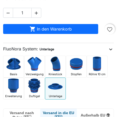



In den Warenkorb
favorite_border
FluoNora System:
expand_more
Unterlage
Basis
Verzweigung
Kniestück
Stopfen
Röhre 10 cm
Erweiterung
Duftigel
Unterlage
Versand in die EU
Versand nach
Außerhalb EU 🌍