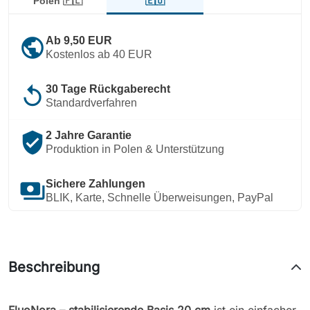
🇪🇺
Polen 🇵🇱
public
Ab 9,50 EUR
Kostenlos ab 40 EUR
replay
30 Tage Rückgaberecht
Standardverfahren
verified_user
2 Jahre Garantie
Produktion in Polen & Unterstützung
payments
Sichere Zahlungen
BLIK, Karte, Schnelle Überweisungen, PayPal
Beschreibung
FluoNora – stabilisierende Basis 20 cm
ist ein einfacher,