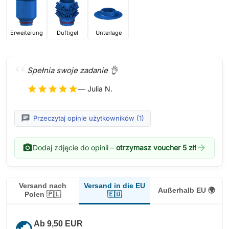
Erweiterung
Duftigel
Unterlage
Spełnia swoje zadanie 👌
star
star
star
star
star
— Julia N.
chat
Przeczytaj opinie użytkowników (1)
photo_camera
arrow_forward
Dodaj zdjęcie do opinii –
otrzymasz voucher 5 zł!
Versand in die EU
Versand nach
Außerhalb EU 🌍
🇪🇺
Polen 🇵🇱
public
Ab 9,50 EUR