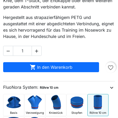
Knie, dem T-Stück, der Endkappe oder einem weiteren
geraden Abschnitt verbinden kannst.
Hergestellt aus strapazierfähigem PETG und
ausgestattet mit einer abgedichteten Verbindung, eignet
es sich hervorragend für das Training im Nosework zu
Hause, in der Hundeschule und im Freien.



In den Warenkorb
favorite_border
FluoNora System:
expand_more
Röhre 10 cm
Basis
Verzweigung
Kniestück
Stopfen
Röhre 10 cm