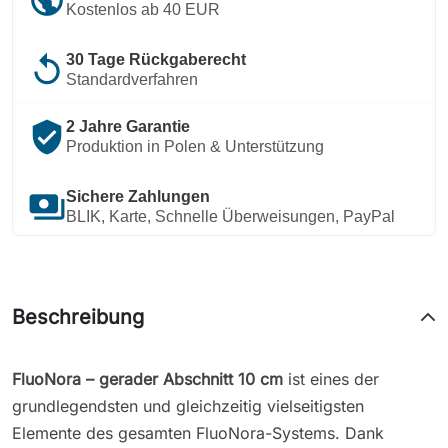
Kostenlos ab 40 EUR
replay
30 Tage Rückgaberecht
Standardverfahren
verified_user
2 Jahre Garantie
Produktion in Polen & Unterstützung
payments
Sichere Zahlungen
BLIK, Karte, Schnelle Überweisungen, PayPal
Beschreibung
FluoNora – gerader Abschnitt 10 cm
ist eines der
grundlegendsten und gleichzeitig vielseitigsten
Elemente des gesamten FluoNora-Systems. Dank