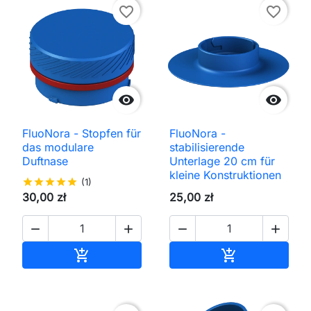
favorite_border
favorite_border


FluoNora - Stopfen für
FluoNora -
das modulare
stabilisierende
Duftnase
Unterlage 20 cm für
kleine Konstruktionen
star
star
star
star
star
(1)
30,00 zł
25,00 zł




In den Warenkorb
In den Waren

