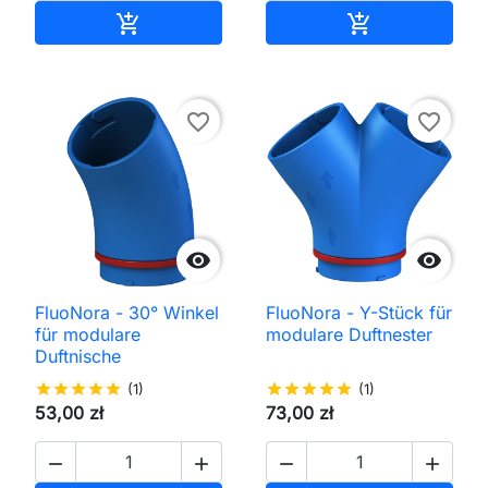
In den Warenkorb
In den Waren


favorite_border
favorite_border


FluoNora - 30° Winkel
FluoNora - Y-Stück für
für modulare
modulare Duftnester
Duftnische
star
star
star
star
star
(1)
star
star
star
star
star
(1)
53,00 zł
73,00 zł



