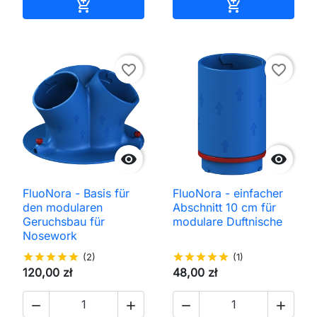
In den Warenkorb
In den Waren


favorite_border
favorite_border


FluoNora - Basis für
FluoNora - einfacher
den modularen
Abschnitt 10 cm für
Geruchsbau für
modulare Duftnische
Nosework
star
star
star
star
star
(2)
star
star
star
star
star
(1)
120,00 zł
48,00 zł



