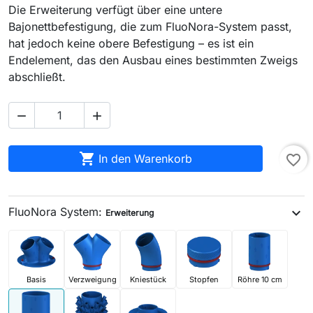
Die Erweiterung verfügt über eine untere
Bajonettbefestigung, die zum FluoNora-System passt,
hat jedoch keine obere Befestigung – es ist ein
Endelement, das den Ausbau eines bestimmten Zweigs
abschließt.



In den Warenkorb
favorite_border
FluoNora System:
expand_more
Erweiterung
Basis
Verzweigung
Kniestück
Stopfen
Röhre 10 cm