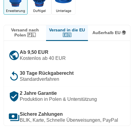
Erweiterung
Duftigel
Unterlage
Versand in die EU
Versand nach
Außerhalb EU 🌍
🇪🇺
Polen 🇵🇱
public
Ab 9,50 EUR
Kostenlos ab 40 EUR
replay
30 Tage Rückgaberecht
Standardverfahren
verified_user
2 Jahre Garantie
Produktion in Polen & Unterstützung
payments
Sichere Zahlungen
BLIK, Karte, Schnelle Überweisungen, PayPal