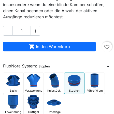
insbesondere wenn du eine blinde Kammer schaffen,
einen Kanal beenden oder die Anzahl der aktiven
Ausgänge reduzieren möchtest.



In den Warenkorb
favorite_border
FluoNora System:
expand_more
Stopfen
Basis
Verzweigung
Kniestück
Stopfen
Röhre 10 cm
Erweiterung
Duftigel
Unterlage