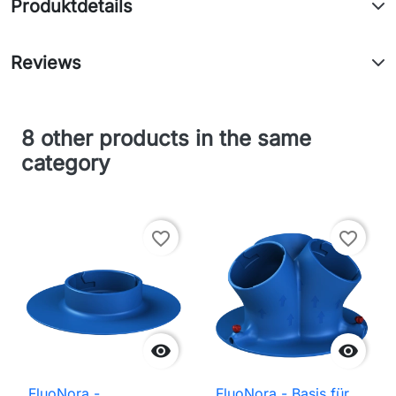
Produktdetails
Reviews
8 other products in the same
category
favorite_border
favorite_border


FluoNora -
FluoNora - Basis für