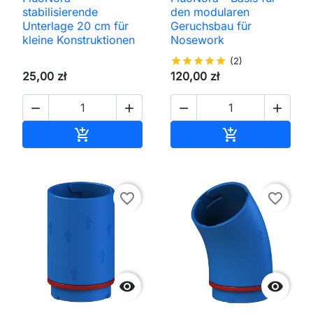
stabilisierende
den modularen
Unterlage 20 cm für
Geruchsbau für
kleine Konstruktionen
Nosework
star
star
star
star
star
(2)
25,00 zł
120,00 zł




In den Warenkorb
In den Waren


favorite_border
favorite_border

