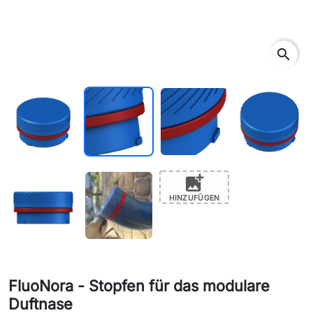
search
add_photo_alternate
HINZUFÜGEN
FluoNora - Stopfen für das modulare
Duftnase