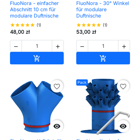
FluoNora - einfacher
FluoNora - 30° Winkel
Abschnitt 10 cm für
für modulare
modulare Duftnische
Duftnische
star
star
star
star
star
(1)
star
star
star
star
star
(1)
48,00 zł
53,00 zł




In den Warenkorb
In den Waren


Pack
favorite_border
favorite_border

