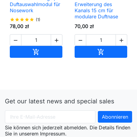
Duftauswahlmodul für
Erweiterung des
Nosework
Kanals 15 cm für
modulare Duftnase
star
star
star
star
star
(1)
78,00 zł
70,00 zł




In den Warenkorb
In den Waren


Get our latest news and special sales
Sie können sich jederzeit abmelden. Die Details finden
Sie in unserem Impressum.