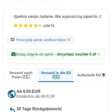
Spełnia swoje zadanie. Nie wypuszczą zapachu :)
star
star
star
star
star
— Julia N.
chat
Przeczytaj opinie użytkowników (1)
photo_camera
arrow_forward
Dodaj zdjęcie do opinii –
otrzymasz voucher 5 zł!
Versand in die EU
Versand nach
Außerhalb EU 🌍
🇪🇺
Polen 🇵🇱
public
Ab 9,50 EUR
Kostenlos ab 40 EUR
replay
30 Tage Rückgaberecht