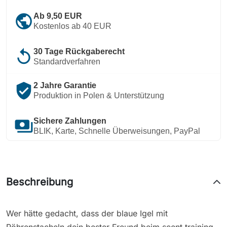
public
Ab 9,50 EUR
Kostenlos ab 40 EUR
replay
30 Tage Rückgaberecht
Standardverfahren
verified_user
2 Jahre Garantie
Produktion in Polen & Unterstützung
payments
Sichere Zahlungen
BLIK, Karte, Schnelle Überweisungen, PayPal
Beschreibung
Wer hätte gedacht, dass der blaue Igel mit
Röhrenstacheln dein bester Freund beim scent training