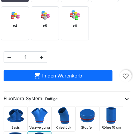
x4
x5
x6



In den Warenkorb
favorite_border
FluoNora System:
expand_more
Duftigel
Basis
Verzweigung
Kniestück
Stopfen
Röhre 10 cm