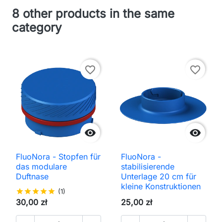
8 other products in the same
category
favorite_border
favorite_border


FluoNora - Stopfen für
FluoNora -
das modulare
stabilisierende
Duftnase
Unterlage 20 cm für
kleine Konstruktionen
star
star
star
star
star
(1)
30,00 zł
25,00 zł