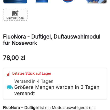
add_photo_alternate
HINZUFÜGEN
FluoNora - Duftigel, Duftauswahlmodul
für Nosework
78,00 zł
Letztes Stück auf Lager
Versand in 4 Tagen
Größere Mengen werden in 3 Tagen
local_shipping
versandt
FluoNora – Duftigel
ist ein Modulauswahlgerät mit