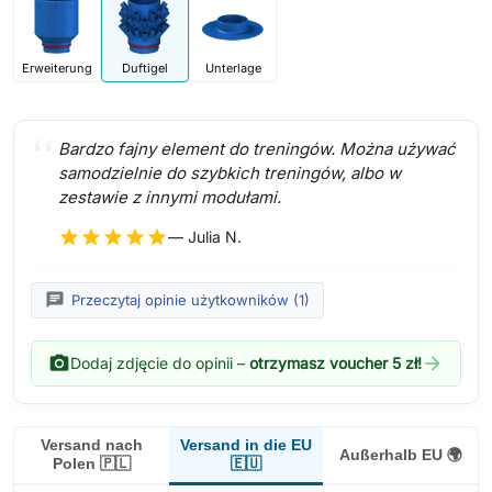
Erweiterung
Duftigel
Unterlage
Bardzo fajny element do treningów. Można używać
samodzielnie do szybkich treningów, albo w
zestawie z innymi modułami.
star
star
star
star
star
— Julia N.
chat
Przeczytaj opinie użytkowników (1)
photo_camera
arrow_forward
Dodaj zdjęcie do opinii –
otrzymasz voucher 5 zł!
Versand in die EU
Versand nach
Außerhalb EU 🌍
🇪🇺
Polen 🇵🇱