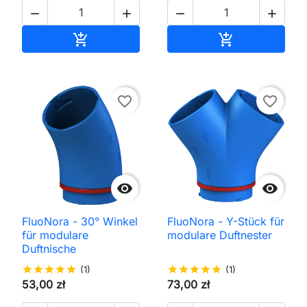




In den Warenkorb
In den Waren


favorite_border
favorite_border


FluoNora - 30° Winkel
FluoNora - Y-Stück für
für modulare
modulare Duftnester
Duftnische
star
star
star
star
star
(1)
star
star
star
star
star
(1)
53,00 zł
73,00 zł