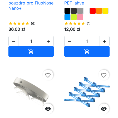
pouzdro pro FluoNose
PET lahve
Nano+
star
star
star
star
star
(6)
star
star
star
star
star
(1)
36,00 zł
12,00 zł




Přidat do košíku
Přidat do koš


favorite_border
favorite_border

