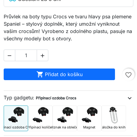
Průvlek na boty typu Crocs ve tvaru hlavy psa plemene
Spaniel – stylový doplněk, který umožní vyniknout
vašim crocsům! Vyrobeno z odolného plastu, pasuje na
všechny modely bot s otvory.



Přidat do košíku
favorite_border
Typ gadgetu:
expand_more
Připínací ozdoba Crocs
řipínací ozdoba Crocs
Připínací kolíček
Odznak na oblečení
Magnet
Záložka do knihy