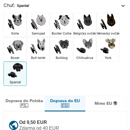
Chuť:
expand_more
Spaniel
Kolie
Samojed
Border Collie
Belgický ovčák
Německý ovčák
Boxer
Bull teriér
Bulldog
Chihuahua
York
Spaniel
Doprava do EU
Doprava do Polska
Mimo EU 🌍
🇪🇺
🇵🇱
public
Od 9,50 EUR
Zdarma od 40 EUR