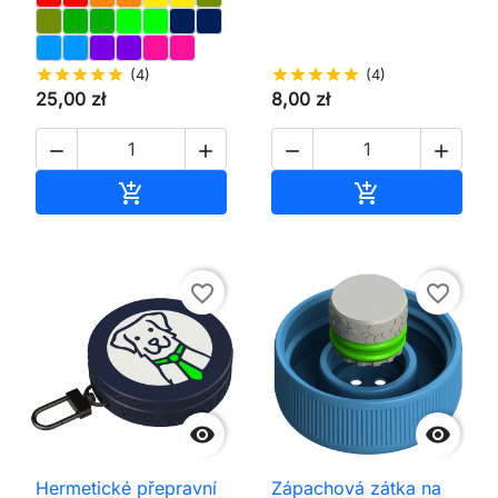
star
star
star
star
star
(4)
star
star
star
star
star
(4)
25,00 zł
8,00 zł




Přidat do košíku
Přidat do koš


favorite_border
favorite_border


Hermetické přepravní
Zápachová zátka na