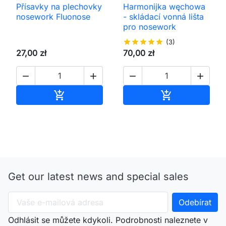
Přísavky na plechovky
Harmonijka węchowa
nosework Fluonose
- skládací vonná lišta
pro nosework
star
star
star
star
star
(3)
27,00 zł
70,00 zł




Přidat do košíku
Přidat do koš


Get our latest news and special sales
Odhlásit se můžete kdykoli. Podrobnosti naleznete v