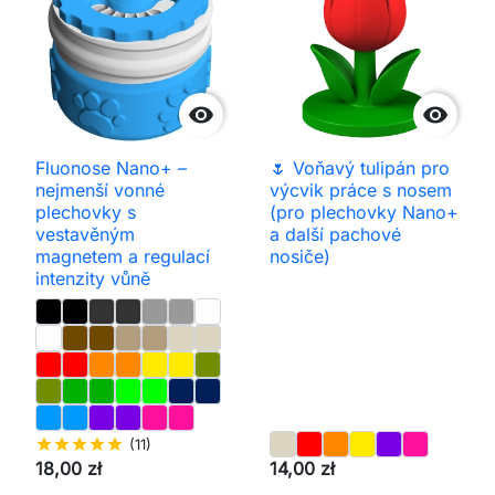


Fluonose Nano+ –
🌷 Voňavý tulipán pro
nejmenší vonné
výcvik práce s nosem
plechovky s
(pro plechovky Nano+
vestavěným
a další pachové
magnetem a regulací
nosiče)
intenzity vůně
star
star
star
star
star
(11)
18,00 zł
14,00 zł