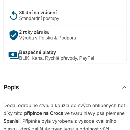
replay
30 dní na vrácení
Standardní postupy
verified_user
2 roky záruka
Výroba v Polsku & Podpora
payments
Bezpečné platby
BLIK, Karta, Rychlé převody, PayPal
Popis
Dodaj odrobině stylu a kouzla do svých oblíbených bot
díky této
připínce na Crocs
ve tvaru hlavy psa plemene
Spaniel
. Připínka byla vyrobena z vysoce kvalitního
plastu, který zajišťuje trvanlivost a odolnost vůči