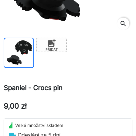
search
add_photo_alternate
PŘIDAT
Spaniel - Crocs pin
9,00 zł
Velké množství skladem
local_shipping
Odeslání za 5 dní