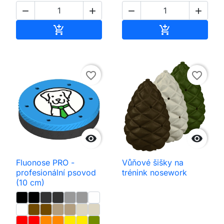




Přidat do košíku
Přidat do koš


favorite_border
favorite_border


Fluonose PRO -
Vůňové šišky na
profesionální psovod
trénink nosework
(10 cm)