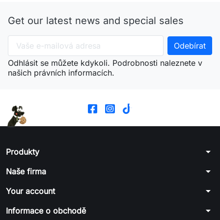
Get our latest news and special sales
Odhlásit se můžete kdykoli. Podrobnosti naleznete v
našich právních informacích.
arrow_drop_down
Produkty
arrow_drop_down
Naše firma
arrow_drop_down
Your account
arrow_drop_down
Informace o obchodě