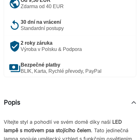
public
Od 9,50 EUR
Zdarma od 40 EUR
replay
30 dní na vrácení
Standardní postupy
verified_user
2 roky záruka
Výroba v Polsku & Podpora
payments
Bezpečné platby
BLIK, Karta, Rychlé převody, PayPal
Popis
Vítejte styl a pohodlí ve svém domě díky naší
LED
lampě s motivem psa stojícího čelem
. Tato jedinečná
lampa spojuje umělecký vzhled s funkčním osvětlením,