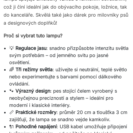
což ji činí ideální jak do obývacího pokoje, ložnice, tak
do kanceláře. Skvělá také jako dárek pro milovníky psů
a designových doplňků!
Proč si vybrat tuto lampu?
💡
Regulace jasu
: snadno přizpůsobte intenzitu světla
svým potřebám – od jemného svitu po jasné
osvětlení.
🌈
Tři režimy světla
: užívejte si neutrální, teplé světlo
nebo experimentujte s barvami pomocí dálkového
ovládání.
🐾
Výrazný design
: pes stojící čelem vyrobený s
neobyčejnou precizností a stylem – ideální pro
moderní i klasické interiéry.
📏
Praktické rozměry
: průměr 20 cm a tloušťka 3 cm
zajišťují, že lampa se snadno vejde kamkoliv.
🔌
Pohodlné napájení
: USB kabel umožňuje připojení