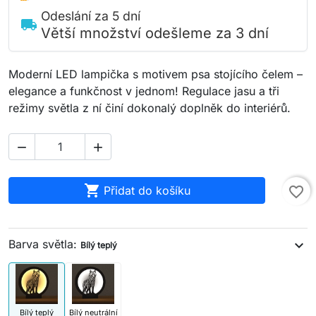
Odeslání za 5 dní
local_shipping
Větší množství odešleme za 3 dní
Moderní LED lampička s motivem psa stojícího čelem –
elegance a funkčnost v jednom! Regulace jasu a tři
režimy světla z ní činí dokonalý doplněk do interiérů.



Přidat do košíku
favorite_border
Barva světla:
expand_more
Bílý teplý
Bílý teplý
Bílý neutrální