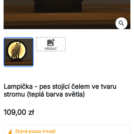
search
add_photo_alternate
PŘIDAT
Lampička - pes stojící čelem ve tvaru
stromu (teplá barva světla)
109,00 zł
Zbývá pouze 4 kusů