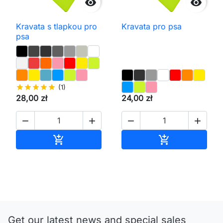


Kravata s tlapkou pro
Kravata pro psa
psa
star
star
star
star
star
(1)
28,00 zł
24,00 zł




Přidat do košíku
Přidat do koš


Get our latest news and special sales