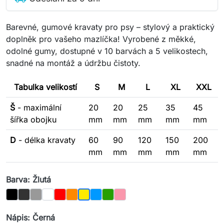
Barevné, gumové kravaty pro psy – stylový a praktický
doplněk pro vašeho mazlíčka! Vyrobené z měkké,
odolné gumy, dostupné v 10 barvách a 5 velikostech,
snadné na montáž a údržbu čistoty.
Tabulka velikostí
S
M
L
XL
XXL
Š
- maximální
20
20
25
35
45
šířka obojku
mm
mm
mm
mm
mm
D
- délka kravaty
60
90
120
150
200
mm
mm
mm
mm
mm
Barva: Žlutá
Černý
Grafit
Šedý
Bílá
Červená
Pomerančový
Modrá
Zelená
Růžový
Žlutá
Nápis: Černá