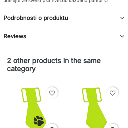
udělejte ze svého psa hvězdu každého parku! 🐶
Podrobnosti o produktu
Reviews
2 other products in the same
category
favorite_border
favorite_border