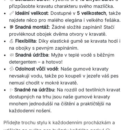
přizpůsobte kravatu charakteru svého mazlíčka.
📏
Ideální velikost
: Dostupné v
5 velikostech
, takže
najdete něco pro malého elegána i velkého fešáka.
🐕
Snadná montáž
: Žádné složité zapínání! Stačí
provléknout obojek dvěma otvory v kravatě.
💪
Flexibilita
: Díky elastické gumě se kravata hodí i
na obojky s pevným zapínáním.
🧼
Snadná údržba
: Myjte v teplé vodě s běžným
detergentem – a hotovo!
💦
Odolnost vůči vodě
: Naše gumové kravaty
nevsakují vodu, takže po koupeli v jezeře váš pes
nemusí chodit v mokré kravatě.
✨
Snadné na údržbu
: Na rozdíl od textilních kravat
dostupných na trhu jsou naše gumové kravaty
mnohem jednodušší na čištění a praktičtější na
každodenní nošení.
Přidejte trochu stylu k každodenním procházkám a