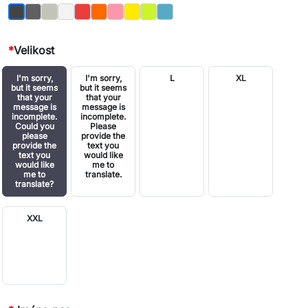
Grafit
Šedá
Bílý
Červená
Oranžová
Růžový
Žlutá
Světle zelená
Modrá
Černá
*
Velikost
I'm sorry,
I'm sorry,
L
XL
but it seems
but it seems
that your
that your
message is
message is
incomplete.
incomplete.
Could you
Please
please
provide the
provide the
text you
text you
would like
would like
me to
me to
translate.
translate?
XXL