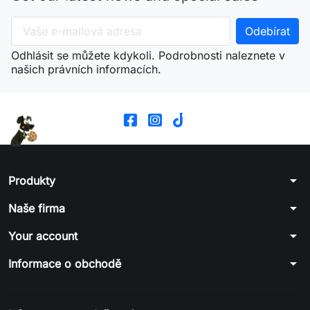
Odhlásit se můžete kdykoli. Podrobnosti naleznete v
našich právních informacích.
arrow_drop_down
Produkty
arrow_drop_down
Naše firma
arrow_drop_down
Your account
arrow_drop_down
Informace o obchodě