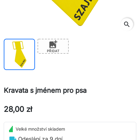
search
add_photo_alternate
PŘIDAT
Kravata s jménem pro psa
28,00 zł
Velké množství skladem
local_shipping
Odeslání za 9 dní