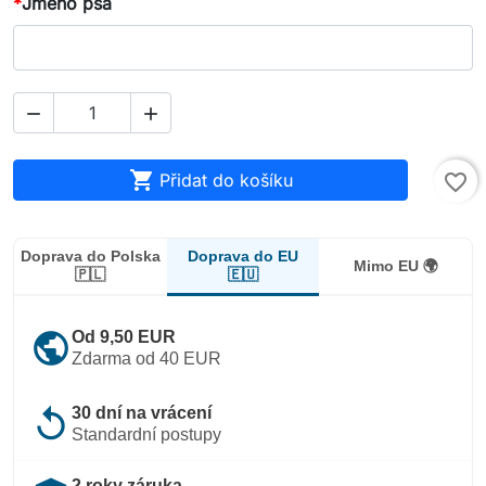
*
Jméno psa



Přidat do košíku
favorite_border
Doprava do EU
Doprava do Polska
Mimo EU 🌍
🇪🇺
🇵🇱
public
Od 9,50 EUR
Zdarma od 40 EUR
replay
30 dní na vrácení
Standardní postupy
2 roky záruka