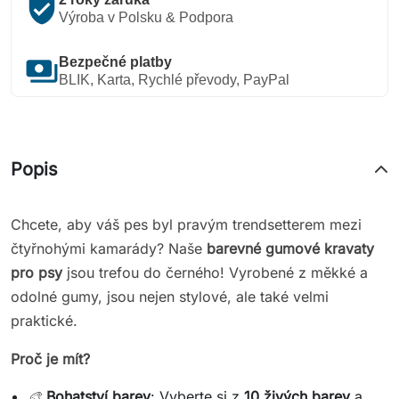
verified_user
Výroba v Polsku & Podpora
payments
Bezpečné platby
BLIK, Karta, Rychlé převody, PayPal
Popis
Chcete, aby váš pes byl pravým trendsetterem mezi
čtyřnohými kamarády? Naše
barevné gumové kravaty
pro psy
jsou trefou do černého! Vyrobené z měkké a
odolné gumy, jsou nejen stylové, ale také velmi
praktické.
Proč je mít?
🎨
Bohatství barev
: Vyberte si z
10 živých barev
a