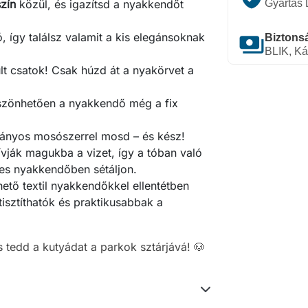
szín
közül, és igazítsd a nyakkendőt
Gyártás
 így találsz valamit a kis elegánsoknak
payments
Biztonsá
BLIK, Ká
lt csatok! Csak húzd át a nyakörvet a
szönhetően a nyakkendő még a fix
ányos mosószerrel mosd – és kész!
ják magukba a vizet, így a tóban való
ves nyakkendőben sétáljon.
hető textil nyakkendőkkel ellentétben
sztíthatók és praktikusabbak a
s tedd a kutyádat a parkok sztárjává! 🐶