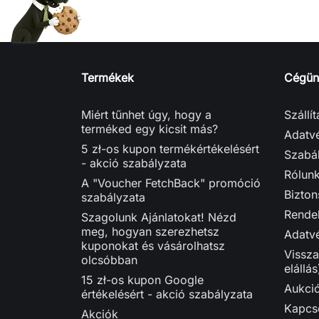
Termékek
Cégün
Miért tűnhet úgy, hogy a
Szállí
terméked egy kicsit más?
Adatvé
5 zł-os kupon termékértékelésért
Szabá
- akció szabályzata
Rólun
A "Voucher FetchBack" promóció
Bizton
szabályzata
Rendel
Szagolunk Ajánlatokat! Nézd
meg, hogyan szerezhetsz
Adatvé
kuponokat és vásárolhatsz
Vissza
olcsóbban
elállás
15 zł-os kupon Google
Aukci
értékelésért - akció szabályzata
Kapcso
Akciók