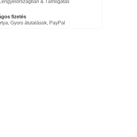
 Lengyelországban & Támogatás
gos fizetés
rtya, Gyors átutalások, PayPal