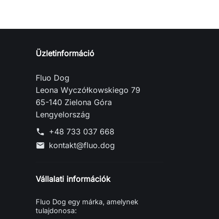
Üzletinformáció
Fluo Dog
Leona Wyczółkowskiego 79
65-140 Zielona Góra
Lengyelország
+48 733 037 668
phone
kontakt@fluo.dog
mail
Vállalati információk
Fluo Dog egy márka, amelynek
tulajdonosa: