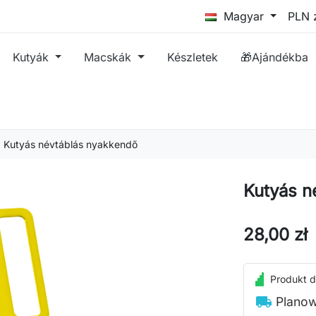
Magyar
Kutyák
Macskák
Készletek
🎁Ajándékba
Kutyás névtáblás nyakkendő
Kutyás n
28,00 zł
Produkt d
local_shipping
Planow