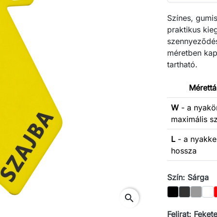
Színes, gumis
praktikus ki
szennyeződésá
méretben kaph
tartható.
Mérettá
W
- a nyakö
maximális s
L
- a nyakk
hossza
Szín: Sárga
Fekete
Grafit
Szürke
Feh
search
Felirat: Feket