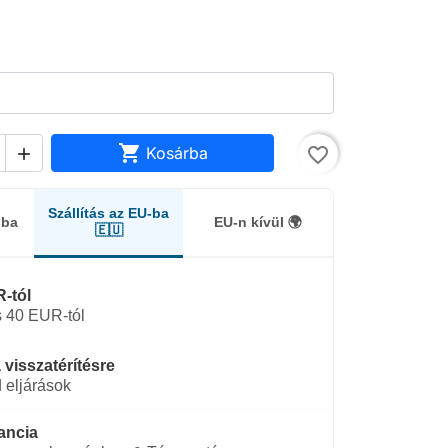

Kosárba
favorite_border

Szállítás az EU-ba
gba
EU-n kívül 🌍
🇪🇺
-tól
 40 EUR-tól
 visszatérítésre
 eljárások
ancia