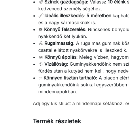
🎨
Színek gazdagsága
: Válassz
10 élénk 
kedvenced személyiségéhez.
📏
Ideális illeszkedés
:
5 méretben
kapható,
és a nagy sármosoknak is.
🐕
Könnyű felszerelés
: Nincsenek bonyolu
nyakkendő két lyukán.
💪
Rugalmasság
: A rugalmas guminak kö
csattal ellátott nyakörvekre is illeszkedik.
🧼
Könnyű ápolás
: Meleg vízben, hagyom
💦
Vízállóság
: Guminyakkendőink nem szív
fürdés után a kutyád nem kell, hogy ned
✨
Könnyen tisztán tartható
: A piacon elér
guminyakkendőink sokkal egyszerűbben ti
mindennapokban.
Adj egy kis stílust a mindennapi sétákhoz, é
Termék részletek