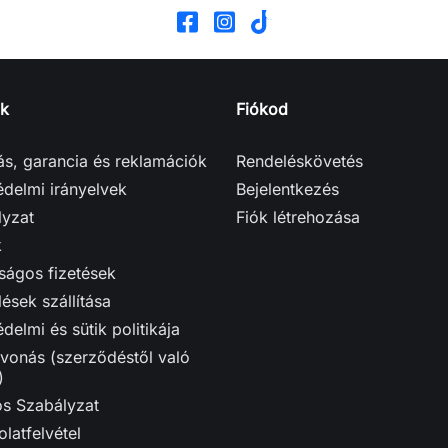
k
Fiókod
tás, garancia és reklamációk
Rendeléskövetés
delmi irányelvek
Bejelentkezés
lyzat
Fiók létrehozása
k
ságos fizetések
ések szállítása
delmi és sütik politikája
vonás (szerződéstől való
)
ós Szabályzat
latfelvétel