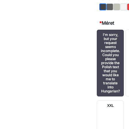
Grafit
Szürke
Feh
Fekete
*
Méret
I'm sorry,
but your
request
seems
incomplete.
Could you
please
provide the
Polish text
that you
would like
me to
translate
into
Hungarian?
XXL