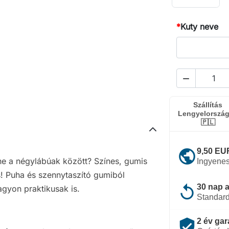
*
Kuty neve

Szállítás
Lengyelorszá
🇵🇱
public
9,50 EUR
nne a négylábúak között? Színes, gumis
Ingyenes
! Puha és szennytaszító gumiból
replay
30 nap a
agyon praktikusak is.
Standard
verified_user
2 év gar