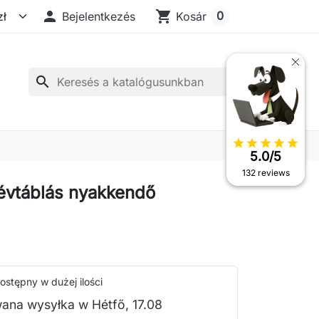

shopping_cart
0
Bejelentkezés
Kosár
search
star
star
star
star
star
5.0/5
132 reviews
évtáblás nyakkendő
ostępny w dużej ilości
ana wysyłka w Hétfő, 17.08