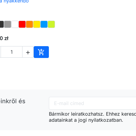
a nyakkendő

Előnézet
0 zł


Kosárba
inkről és
Bármikor leiratkozhatsz. Ehhez keres
adatainkat a jogi nyilatkozatban.