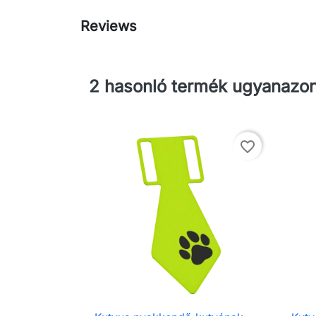
Reviews
2 hasonló termék ugyanazon
favorite_border