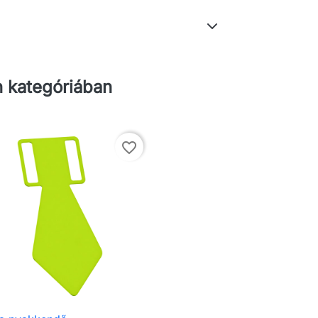
 kategóriában
favorite_border