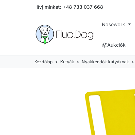
Hívj minket:
+48 733 037 668
Nosework
📦Aukciók
Kezdőlap
Kutyák
Nyakkendők kutyáknak