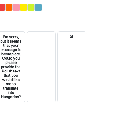
ér
Piros
Narancs
Rózsaszín
Sárga
Világos Zöld
Kék
I'm sorry,
L
XL
but it seems
that your
message is
incomplete.
Could you
please
provide the
Polish text
that you
would like
me to
translate
into
Hungarian?