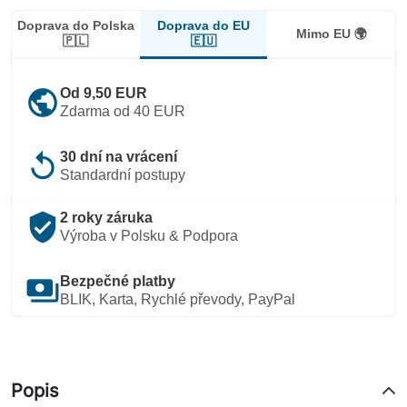
Doprava do EU
Doprava do Polska
Mimo EU 🌍
🇪🇺
🇵🇱
public
Od 9,50 EUR
Zdarma od 40 EUR
replay
30 dní na vrácení
Standardní postupy
verified_user
2 roky záruka
Výroba v Polsku & Podpora
payments
Bezpečné platby
BLIK, Karta, Rychlé převody, PayPal
Popis