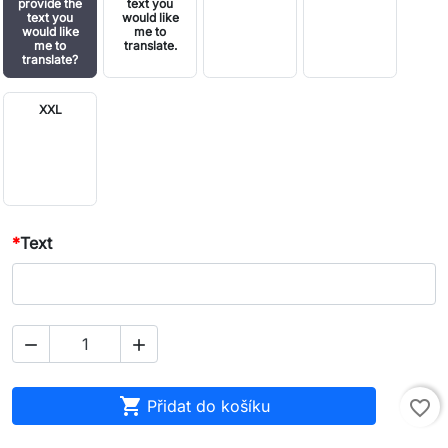
provide the
text you
text you
would like
would like
me to
me to
translate.
translate?
XXL
*
Text



Přidat do košíku
favorite_border