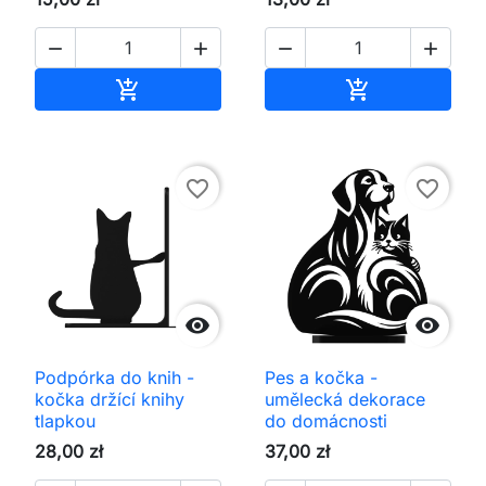




Přidat do košíku
Přidat do koš


favorite_border
favorite_border


Podpórka do knih -
Pes a kočka -
kočka držící knihy
umělecká dekorace
tlapkou
do domácnosti
28,00 zł
37,00 zł