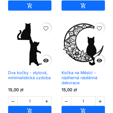
Přidat do košíku
Přidat do koš


favorite_border
favorite_border


Dva kočky - stylová,
Kočka na Měsíci -
minimalistická ozdoba
nádherná nástěnná
dekorace
15,00 zł
15,00 zł




Přidat do košíku
Přidat do koš

