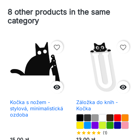
8 other products in the same
category
favorite_border
favorite_border


Kočka s nožem -
Záložka do knih -
stylová, minimalistická
Kočka
ozdoba
star
star
star
star
star
(1)
15,00 zł
13,00 zł