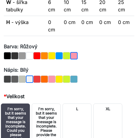
W
- šířka
6
10
15
20
25
tabulky
cm
cm
cm
cm
cm
H
- výška
0
0 cm
0 cm
0 cm
0 cm
cm
Barva: Růžový
Černý
Grafit
Šedý
Bílá
Červená
Pomerančový
Žlutá
Modrá
Světlá zelená
Růžový
Nápis: Bílý
Černá
Grafit
Šedá
Červená
Oranžová
Růžový
Žlutá
Světle zelená
Modrá
Bílý
*
Velikost
I'm sorry,
I'm sorry,
L
XL
but it seems
but it seems
that your
that your
message is
message is
incomplete.
incomplete.
Could you
Please
please
provide the