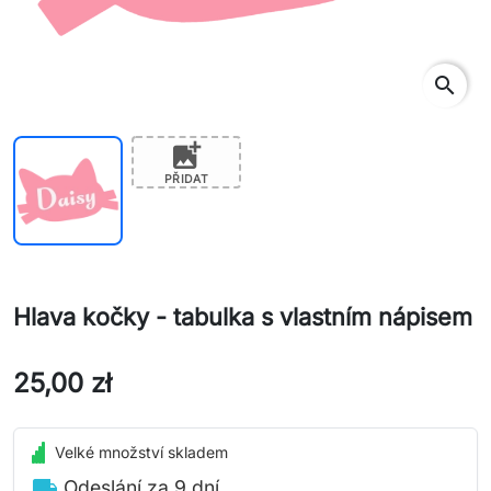
search
add_photo_alternate
PŘIDAT
Hlava kočky - tabulka s vlastním nápisem
25,00 zł
Velké množství skladem
local_shipping
Odeslání za 9 dní