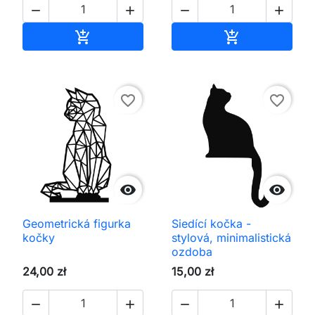




Přidat do košíku
Přidat do koš


favorite_border
favorite_border


Geometrická figurka
Siedící kočka -
kočky
stylová, minimalistická
ozdoba
24,00 zł
15,00 zł



