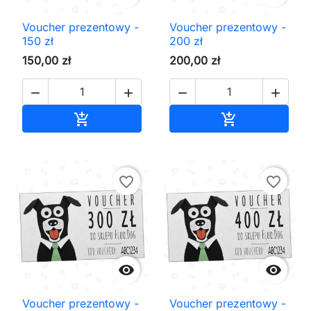
Voucher prezentowy -
Voucher prezentowy -
150 zł
200 zł
150,00 zł
200,00 zł




Dodaj do koszyka
Dodaj do kos


favorite_border
favorite_border


Voucher prezentowy -
Voucher prezentowy -