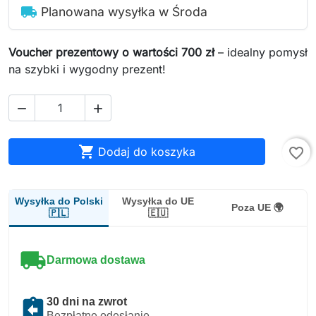
local_shipping
Planowana wysyłka w Środa
Voucher prezentowy o wartości 700 zł
– idealny pomysł
na szybki i wygodny prezent!



Dodaj do koszyka
favorite_border
Wysyłka do Polski
Wysyłka do UE
Poza UE 🌍
🇵🇱
🇪🇺
local_shipping
Darmowa dostawa
assignment_return
30 dni na zwrot
Bezpłatne odesłanie