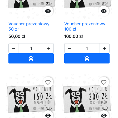


Voucher prezentowy -
Voucher prezentowy -
50 zł
100 zł
50,00 zł
100,00 zł




Dodaj do koszyka
Dodaj do kos


favorite_border
favorite_border

