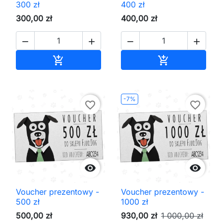
300 zł
400 zł
300,00 zł
400,00 zł




Dodaj do koszyka
Dodaj do kos


-7%
favorite_border
favorite_border


Voucher prezentowy -
Voucher prezentowy -
500 zł
1000 zł
500,00 zł
930,00 zł
1 000,00 zł