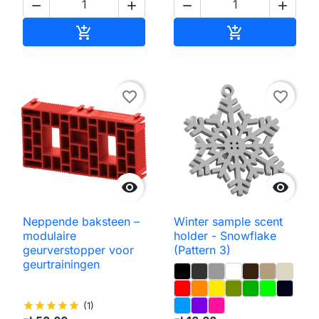




Toevoegen aan winkelwagen
Toevoegen aa


favorite_border
favorite_border


Neppende baksteen –
Winter sample scent
modulaire
holder - Snowflake
geurverstopper voor
(Pattern 3)
geurtrainingen
star
star
star
star
star
(1)