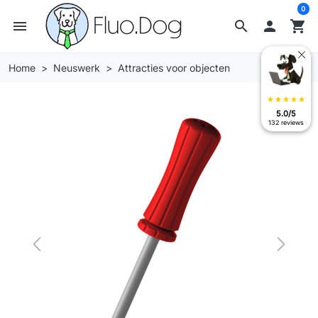
0
menu
search

shopping_cart
Home
Neuswerk
Attracties voor objecten
star
star
star
star
star
5.0/5
132 reviews
Previous
Next