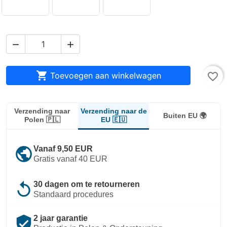



Toevoegen aan winkelwagen
favorite_border
Verzending naar de
Verzending naar
Buiten EU 🌍
EU 🇪🇺
Polen 🇵🇱
public
Vanaf 9,50 EUR
Gratis vanaf 40 EUR
replay
30 dagen om te retourneren
Standaard procedures
verified_user
2 jaar garantie