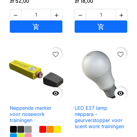
zł 52,00
zł 18,00




Toevoegen aan winkelwagen
Toevoegen aa


favorite_border
favorite_border


Neppende marker
LED E27 lamp
voor nosework
neppara -
trainingen
geurverstopper voor
scent work trainingen