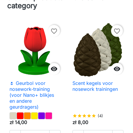
category
favorite_border
favorite_border


🌷 Geurbol voor
Scent kegels voor
nosework-training
nosework trainingen
(voor Nano+ blikjes
en andere
geurdragers)
star
star
star
star
star
(4)
zł 14,00
zł 8,00