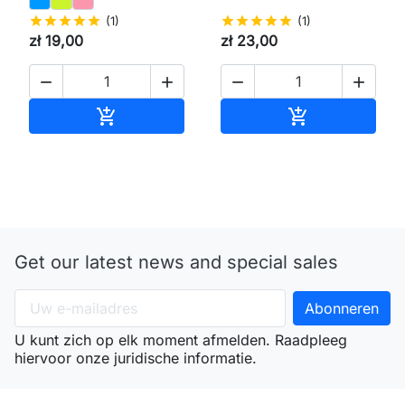
star
star
star
star
star
(1)
star
star
star
star
star
(1)
zł 19,00
zł 23,00




Toevoegen aan winkelwagen
Toevoegen aa


Get our latest news and special sales
U kunt zich op elk moment afmelden. Raadpleeg
hiervoor onze juridische informatie.