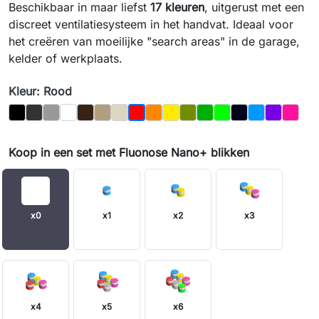
Beschikbaar in maar liefst
17 kleuren
, uitgerust met een
discreet ventilatiesysteem in het handvat. Ideaal voor
het creëren van moeilijke "search areas" in de garage,
kelder of werkplaats.
Kleur: Rood
Zwart
Grafit
Grijs
Wit
Bruin
Eik
Bot
Sinaasappel
Geel
Olive
Donker_Groen
Light_Green
Night_Sky
Blauw
Paars
Magen
Rood
Koop in een set met Fluonose Nano+ blikken
x0
x1
x2
x3
x4
x5
x6