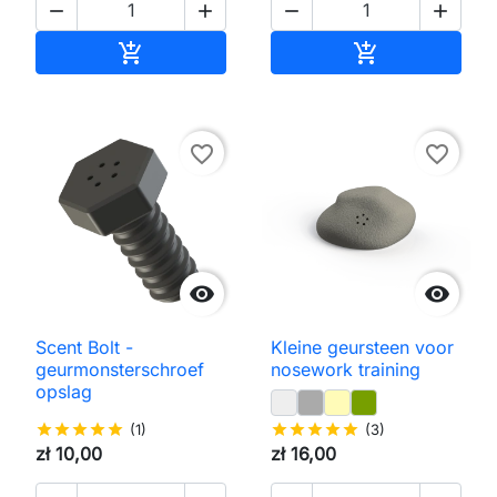




Toevoegen aan winkelwagen
Toevoegen aa


favorite_border
favorite_border


Scent Bolt -
Kleine geursteen voor
geurmonsterschroef
nosework training
opslag
star
star
star
star
star
(1)
star
star
star
star
star
(3)
zł 10,00
zł 16,00