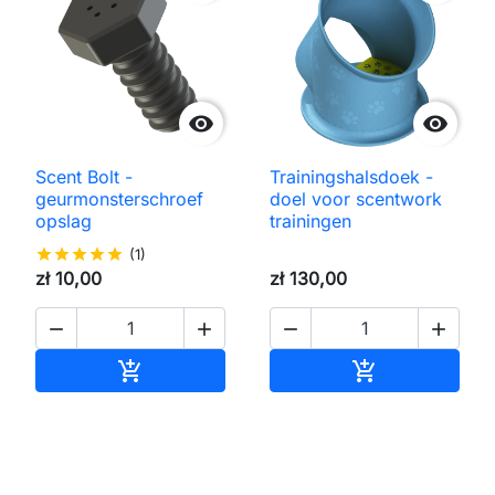


Scent Bolt -
Trainingshalsdoek -
geurmonsterschroef
doel voor scentwork
opslag
trainingen
star
star
star
star
star
(1)
zł 10,00
zł 130,00




Toevoegen aan winkelwagen
Toevoegen aa

