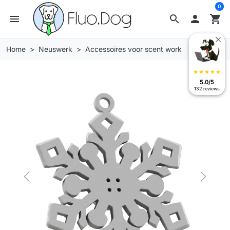
0
menu
search

shopping_cart
Home
Neuswerk
Accessoires voor scent work
star
star
star
star
star
5.0/5
132 reviews
Previous
Next