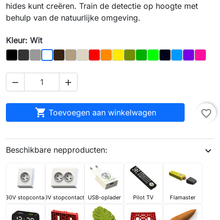
hides kunt creëren. Train de detectie op hoogte met
behulp van de natuurlijke omgeving.
Kleur: Wit
Zwart
Grafit
Grijs
Bruin
Eik
Bot
Rood
Sinaasappel
Geel
Olive
Donker_Groen
Light_Green
Night_Sky
Blauw
Paars
Magen
Wit



Toevoegen aan winkelwagen
favorite_border
Beschikbare nepproducten:
expand_more
230V stopcontact
230V stopcontact x2
USB-oplader
Pilot TV
Flamaster