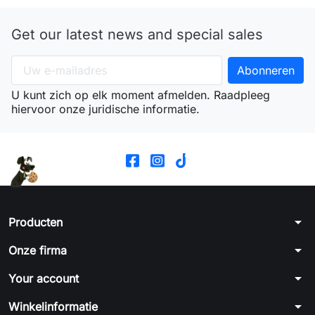
Get our latest news and special sales
U kunt zich op elk moment afmelden. Raadpleeg
hiervoor onze juridische informatie.
arrow_drop_down
Producten
arrow_drop_down
Onze firma
arrow_drop_down
Your account
arrow_drop_down
Winkelinformatie