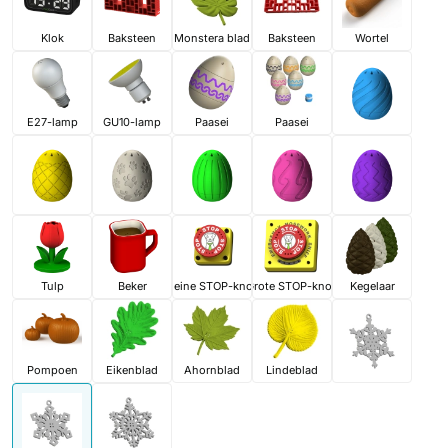
Klok
Baksteen
Monstera blad
Baksteen
Wortel
E27-lamp
GU10-lamp
Paasei
Paasei
Tulp
Beker
Kleine STOP-knop
Grote STOP-knop
Kegelaar
Pompoen
Eikenblad
Ahornblad
Lindeblad