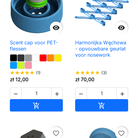


Scent cap voor PET-
Harmonijka Węchowa
flessen
- opvouwbare geurlat
voor nosework
star
star
star
star
star
(1)
star
star
star
star
star
(3)
zł 12,00
zł 70,00




Toevoegen aan winkelwagen
Toevoegen aa


favorite_border
favorite_border