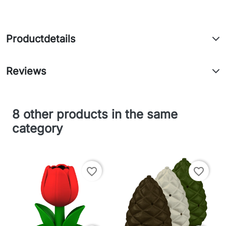
Productdetails
Reviews
8 other products in the same
category
favorite_border
favorite_border