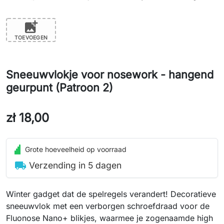
add_photo_alternate
TOEVOEGEN
Sneeuwvlokje voor nosework - hangend
geurpunt (Patroon 2)
zł 18,00
Grote hoeveelheid op voorraad
local_shipping
Verzending in 5 dagen
Winter gadget dat de spelregels verandert! Decoratieve
sneeuwvlok met een verborgen schroefdraad voor de
Fluonose Nano+ blikjes, waarmee je zogenaamde high