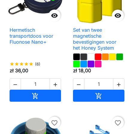


Hermetisch
Set van twee
transportdoos voor
magnetische
Fluonose Nano+
bevestigingen voor
het Honey System
star
star
star
star
star
(6)
zł 36,00
zł 18,00




Toevoegen aan winkelwagen
Toevoegen aa


favorite_border
favorite_border