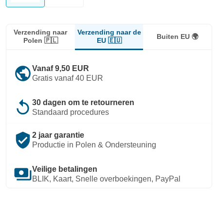
Verzending naar de
Verzending naar
Buiten EU 🌍
EU 🇪🇺
Polen 🇵🇱
public
Vanaf 9,50 EUR
Gratis vanaf 40 EUR
replay
30 dagen om te retourneren
Standaard procedures
verified_user
2 jaar garantie
Productie in Polen & Ondersteuning
payments
Veilige betalingen
BLIK, Kaart, Snelle overboekingen, PayPal