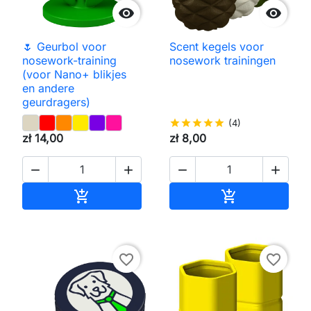


🌷 Geurbol voor
Scent kegels voor
nosework-training
nosework trainingen
(voor Nano+ blikjes
en andere
geurdragers)
star
star
star
star
star
(4)
zł 14,00
zł 8,00




Toevoegen aan winkelwagen
Toevoegen aa


favorite_border
favorite_border