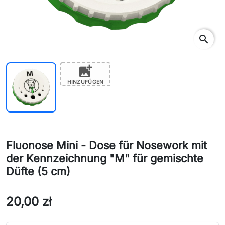
search
add_photo_alternate
HINZUFÜGEN
Fluonose Mini - Dose für Nosework mit
der Kennzeichnung "M" für gemischte
Düfte (5 cm)
20,00 zł