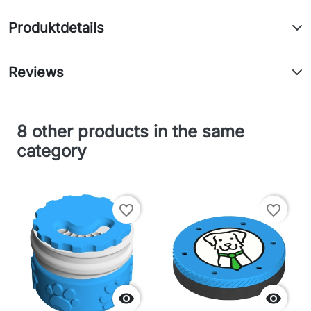
Produktdetails
Reviews
8 other products in the same
category
favorite_border
favorite_border

