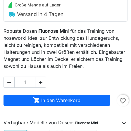
Große Menge auf Lager
local_shipping
Versand in 4 Tagen
Robuste Dosen
Fluonose Mini
für das Training von
nosework! Ideal zur Entwicklung des Hundegeruchs,
leicht zu reinigen, kompatibel mit verschiedenen
Halterungen und in zwei Größen erhältlich. Eingebauter
Magnet und Löcher im Deckel erleichtern das Training
sowohl zu Hause als auch im Freien.



In den Warenkorb
favorite_border
Verfügbare Modelle von Dosen:
expand_more
Fluonose Mini