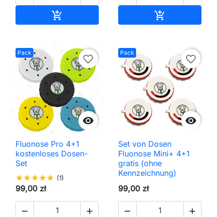
In den Warenkorb
In den Waren


Pack
Pack
favorite_border
favorite_border


Fluonose Pro 4+1
Set von Dosen
kostenloses Dosen-
Fluonose Mini+ 4+1
Set
gratis (ohne
Kennzeichnung)
star
star
star
star
star
(1)
99,00 zł
99,00 zł



