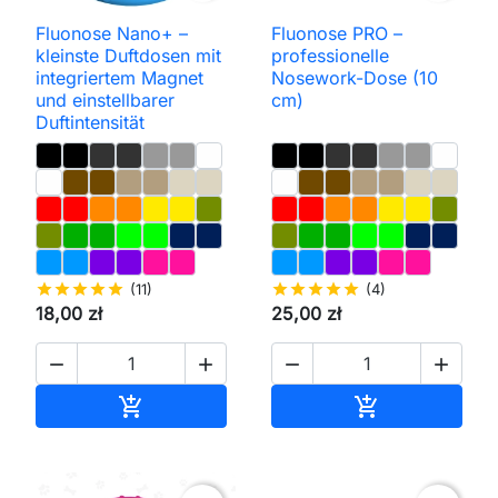
Fluonose Nano+ –
Fluonose PRO –
kleinste Duftdosen mit
professionelle
integriertem Magnet
Nosework-Dose (10
und einstellbarer
cm)
Duftintensität
star
star
star
star
star
(11)
star
star
star
star
star
(4)
18,00 zł
25,00 zł




In den Warenkorb
In den Waren

