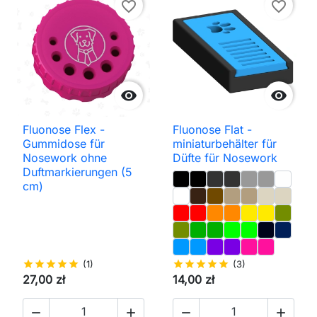
favorite_border
favorite_border


Fluonose Flex -
Fluonose Flat -
Gummidose für
miniaturbehälter für
Nosework ohne
Düfte für Nosework
Duftmarkierungen (5
cm)
star
star
star
star
star
(1)
star
star
star
star
star
(3)
27,00 zł
14,00 zł



