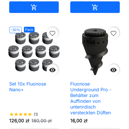
In den Warenkorb
In den Waren


Pack
-30%
favorite_border
favorite_border


Set 10x Fluonose
Fluonose
Nano+
Underground Pro -
Behälter zum
Auffinden von
unterirdisch
versteckten Düften
star
star
star
star
star
(1)
126,00 zł
180,00 zł
16,00 zł