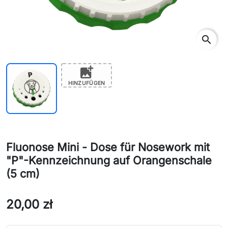
search
add_photo_alternate
HINZUFÜGEN
Fluonose Mini - Dose für Nosework mit
"P"-Kennzeichnung auf Orangenschale
(5 cm)
20,00 zł