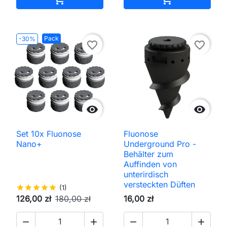
Pack
-30%
favorite_border
favorite_border


Set 10x Fluonose
Fluonose
Nano+
Underground Pro -
Behälter zum
Auffinden von
unterirdisch
versteckten Düften
star
star
star
star
star
(1)
126,00 zł
180,00 zł
16,00 zł



