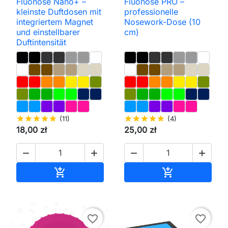
Fluonose Nano+ –
Fluonose PRO –
kleinste Duftdosen mit
professionelle
integriertem Magnet
Nosework-Dose (10
und einstellbarer
cm)
Duftintensität
star
star
star
star
star
(11)
star
star
star
star
star
(4)
18,00 zł
25,00 zł




In den Warenkorb
In den Waren


favorite_border
favorite_border