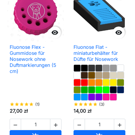


Fluonose Flex -
Fluonose Flat -
Gummidose für
miniaturbehälter für
Nosework ohne
Düfte für Nosework
Duftmarkierungen (5
cm)
star
star
star
star
star
(1)
star
star
star
star
star
(3)
27,00 zł
14,00 zł



