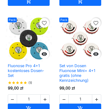
In den Warenkorb
In den Waren


Pack
Pack
favorite_border
favorite_border


Fluonose Pro 4+1
Set von Dosen
kostenloses Dosen-
Fluonose Mini+ 4+1
Set
gratis (ohne
Kennzeichnung)
star
star
star
star
star
(1)
99,00 zł
99,00 zł




In den Warenkorb
In den Waren

