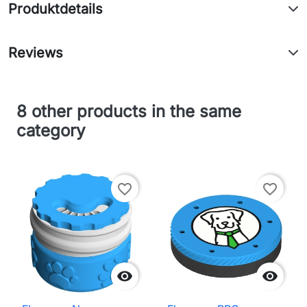
Produktdetails
Reviews
8 other products in the same
category
favorite_border
favorite_border

