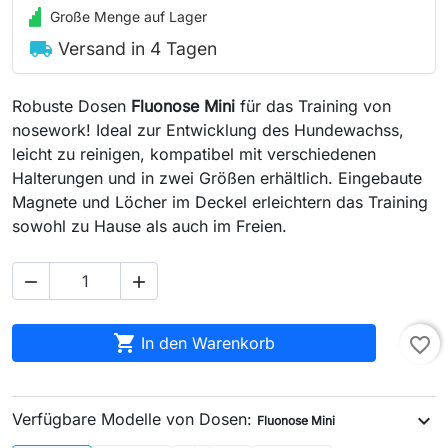
Große Menge auf Lager
local_shipping
Versand in 4 Tagen
Robuste Dosen
Fluonose Mini
für das Training von
nosework! Ideal zur Entwicklung des Hundewachss,
leicht zu reinigen, kompatibel mit verschiedenen
Halterungen und in zwei Größen erhältlich. Eingebaute
Magnete und Löcher im Deckel erleichtern das Training
sowohl zu Hause als auch im Freien.



In den Warenkorb
favorite_border
Verfügbare Modelle von Dosen:
expand_more
Fluonose Mini