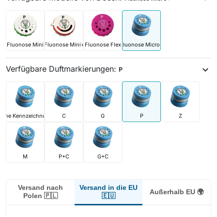
Fluonose Mini
Fluonose Mini+
Fluonose Flex
Fluonose Micro+
Verfügbare Duftmarkierungen:
expand_more
P
ohne Kennzeichnung
C
G
P
Z
M
P+C
G+C
Versand in die EU
Versand nach
Außerhalb EU 🌍
🇪🇺
Polen 🇵🇱