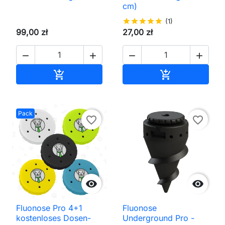
cm)
star
star
star
star
star
(1)
99,00 zł
27,00 zł




In den Warenkorb
In den Waren


Pack
favorite_border
favorite_border


Fluonose Pro 4+1
Fluonose
kostenloses Dosen-
Underground Pro -