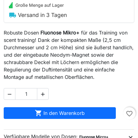
Große Menge auf Lager
local_shipping
Versand in 3 Tagen
Robuste Dosen
Fluonose Mikro+
für das Training von
scent training! Dank der kompakten Maße (2,5 cm
Durchmesser und 2 cm Höhe) sind sie äußerst handlich,
und der eingebaute Neodym-Magnet sowie der
schraubbare Deckel mit Löchern ermöglichen die
Regulierung der Duftintensität und eine einfache
Montage auf metallischen Oberflächen.



In den Warenkorb
favorite_border
Verfügbare Modelle von Dosen:
expand_more
Fluonose Micro+