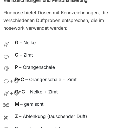
Kennzeichnungen und Personalisierung
Fluonose bietet Dosen mit Kennzeichnungen, die
verschiedenen Duftproben entsprechen, die im
nosework verwendet werden:
G
– Nelke
🌿
C
– Zimt
🍊
P
– Orangenschale
🍋
P+C
– Orangenschale + Zimt
🍊+🍋
G+C
– Nelke + Zimt
🌿+🍋
M
– gemischt
🔀
Z
– Ablenkung (täuschender Duft)
❌