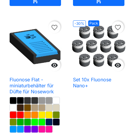


Pack
-30%
favorite_border
favorite_border


Fluonose Flat -
Set 10x Fluonose
miniaturbehälter für
Nano+
Düfte für Nosework