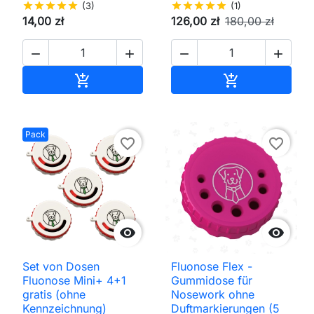
star
star
star
star
star
(3)
star
star
star
star
star
(1)
14,00 zł
126,00 zł
180,00 zł




In den Warenkorb
In den Waren


Pack
favorite_border
favorite_border


Set von Dosen
Fluonose Flex -
Fluonose Mini+ 4+1
Gummidose für
gratis (ohne
Nosework ohne
Kennzeichnung)
Duftmarkierungen (5