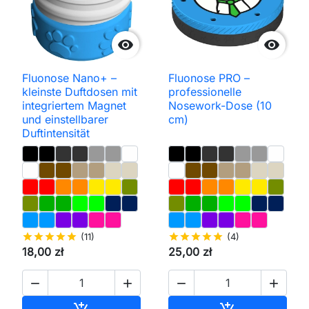


Fluonose Nano+ –
Fluonose PRO –
kleinste Duftdosen mit
professionelle
integriertem Magnet
Nosework-Dose (10
und einstellbarer
cm)
Duftintensität
star
star
star
star
star
(11)
star
star
star
star
star
(4)
18,00 zł
25,00 zł




In den Warenkorb
In den Waren