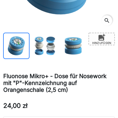
search
add_photo_alternate
HINZUFÜGEN
Fluonose Mikro+ - Dose für Nosework
mit "P"-Kennzeichnung auf
Orangenschale (2,5 cm)
24,00 zł