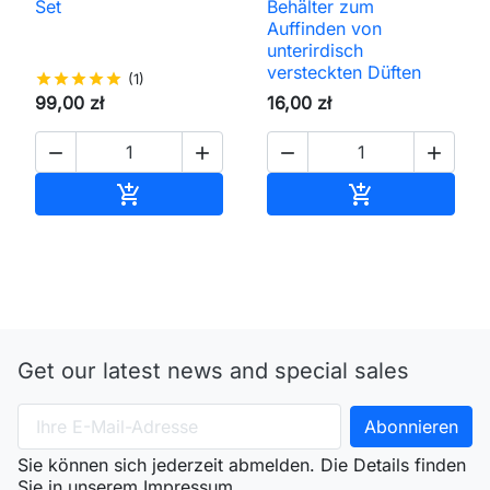
Set
Behälter zum
Auffinden von
unterirdisch
versteckten Düften
star
star
star
star
star
(1)
99,00 zł
16,00 zł




In den Warenkorb
In den Waren


Get our latest news and special sales
Sie können sich jederzeit abmelden. Die Details finden
Sie in unserem Impressum.