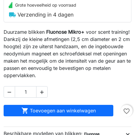
Grote hoeveelheid op voorraad
local_shipping
Verzending in 4 dagen
Duurzame blikken
Fluonose Mikro+
voor scent training!
Dankzij de kleine afmetingen (2,5 cm diameter en 2 cm
hoogte) zijn ze uiterst handzaam, en de ingebouwde
neodymium magneet en schroefdeksel met openingen
maken het mogelijk om de intensiteit van de geur aan te
passen en eenvoudig te bevestigen op metalen
oppervlakken.



Toevoegen aan winkelwagen
favorite_border
Beschikbare modellen van blikken:
expand_more
Fluonose