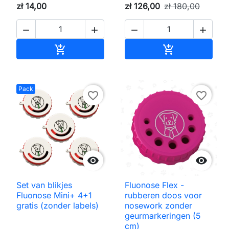
zł 14,00
zł 126,00
zł 180,00




Toevoegen aan winkelwagen
Toevoegen aa


Pack
favorite_border
favorite_border


Set van blikjes
Fluonose Flex -
Fluonose Mini+ 4+1
rubberen doos voor
gratis (zonder labels)
nosework zonder
geurmarkeringen (5
cm)