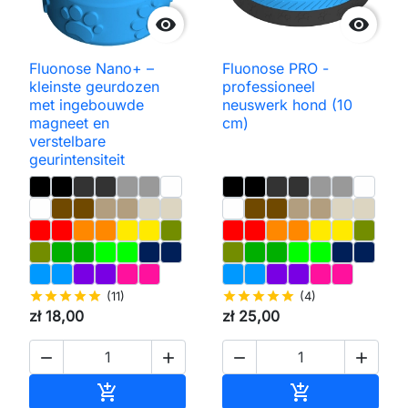


Fluonose Nano+ –
Fluonose PRO -
kleinste geurdozen
professioneel
met ingebouwde
neuswerk hond (10
magneet en
cm)
verstelbare
geurintensiteit
star
star
star
star
star
(11)
star
star
star
star
star
(4)
zł 18,00
zł 25,00




Toevoegen aan winkelwagen
Toevoegen aa

