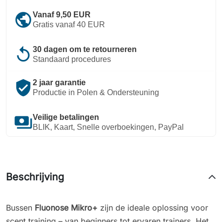
public
Vanaf 9,50 EUR
Gratis vanaf 40 EUR
replay
30 dagen om te retourneren
Standaard procedures
verified_user
2 jaar garantie
Productie in Polen & Ondersteuning
payments
Veilige betalingen
BLIK, Kaart, Snelle overboekingen, PayPal
Beschrijving
Bussen
Fluonose Mikro
+
zijn de ideale oplossing voor
scent training – van beginners tot ervaren trainers. Het