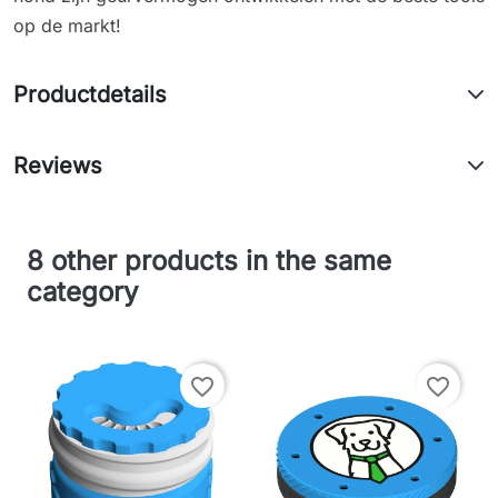
op de markt!
Productdetails
Reviews
8 other products in the same
category
favorite_border
favorite_border