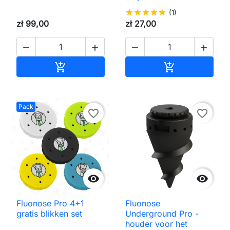
star
star
star
star
star
(1)
zł 99,00
zł 27,00




Toevoegen aan winkelwagen
Toevoegen aa


Pack
favorite_border
favorite_border


Fluonose Pro 4+1
Fluonose
gratis blikken set
Underground Pro -
houder voor het