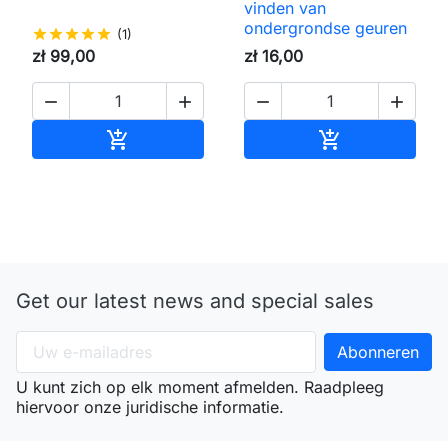
vinden van
ondergrondse geuren
star
star
star
star
star
(1)
zł 99,00
zł 16,00




Toevoegen aan winkelwagen
Toevoegen aa


Get our latest news and special sales
U kunt zich op elk moment afmelden. Raadpleeg
hiervoor onze juridische informatie.