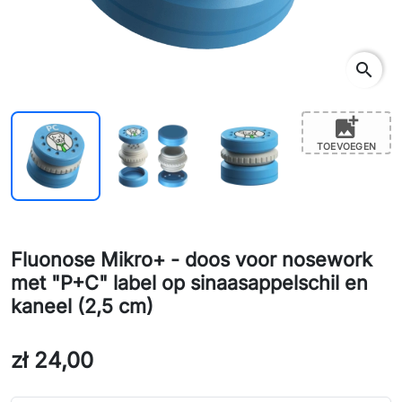
search
add_photo_alternate
TOEVOEGEN
Fluonose Mikro+ - doos voor nosework
met "P+C" label op sinaasappelschil en
kaneel (2,5 cm)
zł 24,00