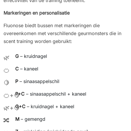
effectiviteit van de training toeneemt.
Markeringen en personalisatie
Fluonose biedt bussen met markeringen die
overeenkomen met verschillende geurmonsters die in
scent training worden gebruikt:
G
– kruidnagel
🌿
C
– kaneel
🍊
P
– sinaasappelschil
🍋
P+C
– sinaasappelschil + kaneel
🍊+🍋
G+C
– kruidnagel + kaneel
🌿+🍋
M
– gemengd
🔀