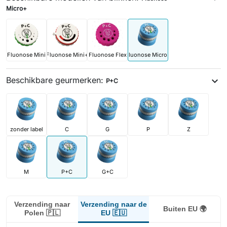
Micro+
Fluonose Mini
Fluonose Mini+
Fluonose Flex
Fluonose Micro+
Beschikbare geurmerken:
expand_more
P+C
zonder label
C
G
P
Z
M
P+C
G+C
Verzending naar de
Verzending naar
Buiten EU 🌍
EU 🇪🇺
Polen 🇵🇱