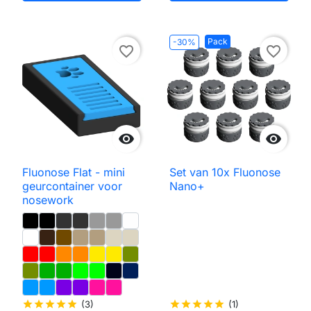
Pack
-30%
favorite_border
favorite_border


Fluonose Flat - mini
Set van 10x Fluonose
geurcontainer voor
Nano+
nosework
star
star
star
star
star
(3)
star
star
star
star
star
(1)