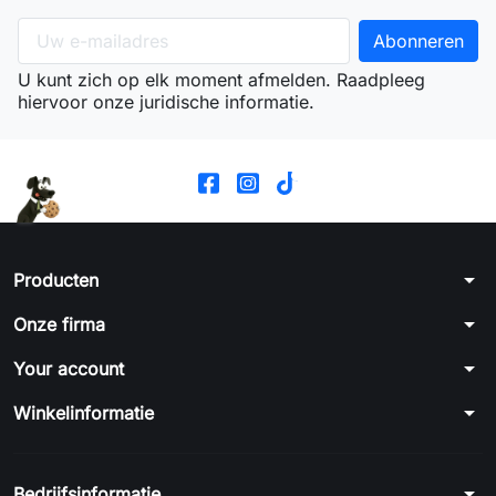
U kunt zich op elk moment afmelden. Raadpleeg
hiervoor onze juridische informatie.
arrow_drop_down
Producten
arrow_drop_down
Onze firma
arrow_drop_down
Your account
arrow_drop_down
Winkelinformatie
arrow_drop_down
Bedrijfsinformatie