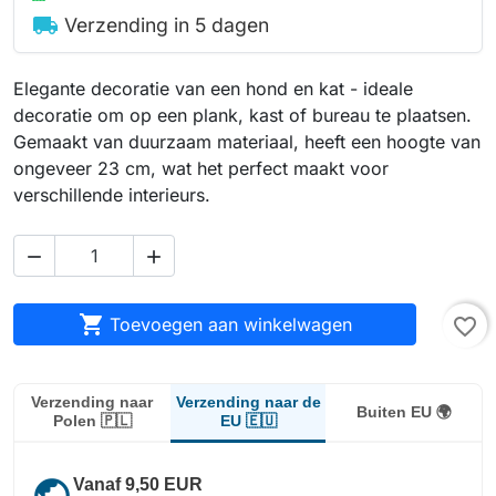
local_shipping
Verzending in 5 dagen
Elegante decoratie van een hond en kat - ideale
decoratie om op een plank, kast of bureau te plaatsen.
Gemaakt van duurzaam materiaal, heeft een hoogte van
ongeveer 23 cm, wat het perfect maakt voor
verschillende interieurs.



Toevoegen aan winkelwagen
favorite_border
Verzending naar de
Verzending naar
Buiten EU 🌍
EU 🇪🇺
Polen 🇵🇱
public
Vanaf 9,50 EUR