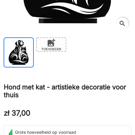
search
add_photo_alternate
TOEVOEGEN
Hond met kat - artistieke decoratie voor
thuis
zł 37,00
Grote hoeveelheid op voorraad