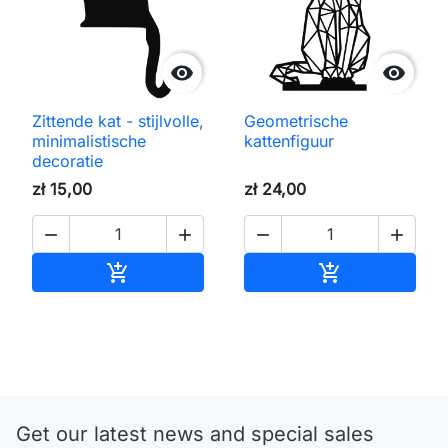


Zittende kat - stijlvolle,
Geometrische
minimalistische
kattenfiguur
decoratie
zł 15,00
zł 24,00




Toevoegen aan winkelwagen
Toevoegen aa


Get our latest news and special sales