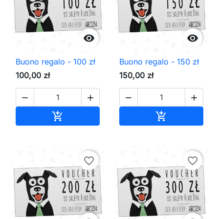


Buono regalo - 100 zł
Buono regalo - 150 zł
100,00 zł
150,00 zł




Aggiungi al carrello
Aggiungi al ca


favorite_border
favorite_border