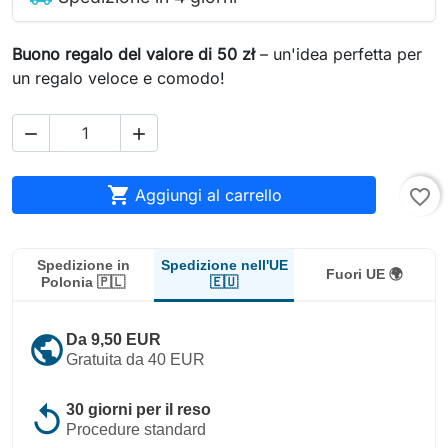
Buono regalo del valore di 50 zł
– un'idea perfetta per
un regalo veloce e comodo!



Aggiungi al carrello
favorite_border
Spedizione nell'UE
Spedizione in
Fuori UE 🌍
🇪🇺
Polonia 🇵🇱
public
Da 9,50 EUR
Gratuita da 40 EUR
replay
30 giorni per il reso
Procedure standard