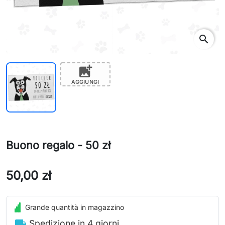
search
add_photo_alternate
AGGIUNGI
Buono regalo - 50 zł
50,00 zł
Grande quantità in magazzino
local_shipping
Spedizione in 4 giorni