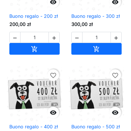


Buono regalo - 200 zł
Buono regalo - 300 zł
200,00 zł
300,00 zł




Aggiungi al carrello
Aggiungi al ca


favorite_border
favorite_border


Buono regalo - 400 zł
Buono regalo - 500 zł