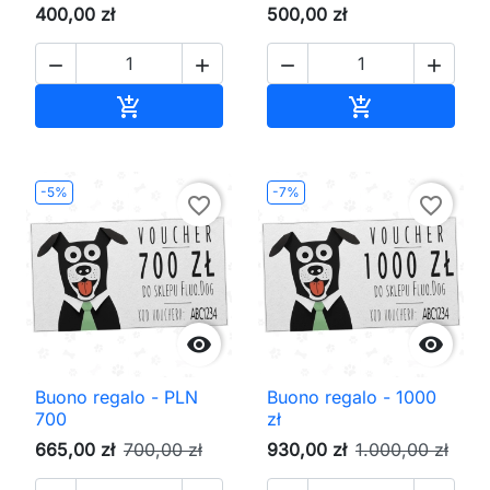
400,00 zł
500,00 zł




Aggiungi al carrello
Aggiungi al ca


-5%
-7%
favorite_border
favorite_border


Buono regalo - PLN
Buono regalo - 1000
700
zł
665,00 zł
700,00 zł
930,00 zł
1.000,00 zł